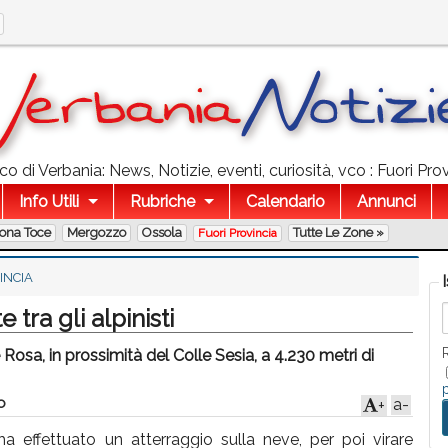
o di Verbania: News, Notizie, eventi, curiosità, vco : Fuori Pro
Info Utili
Rubriche
Calendario
Annunci
lona Toce
Mergozzo
Ossola
Tutte Le Zone »
Fuori Provincia
INCIA
tra gli alpinisti
 Rosa, in prossimità del Colle Sesia, a 4.230 metri di
o
a-
+
ha effettuato un atterraggio sulla neve, per poi virare