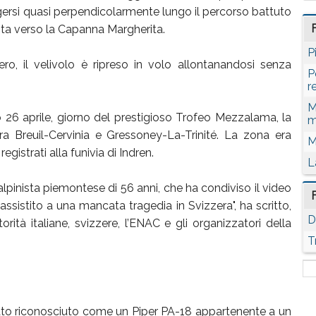
igersi quasi perpendicolarmente lungo il percorso battuto
alita verso la Capanna Margherita.
P
ero, il velivolo è ripreso in volo allontanandosi senza
P
r
M
o 26 aprile, giorno del prestigioso Trofeo Mezzalama, la
m
ra Breuil-Cervinia e Gressoney-La-Trinité. La zona era
M
gistrati alla funivia di Indren.
L
pinista piemontese di 56 anni, che ha condiviso il video
sistito a una mancata tragedia in Svizzera", ha scritto,
D
rità italiane, svizzere, l’ENAC e gli organizzatori della
T
tato riconosciuto come un Piper PA-18 appartenente a un