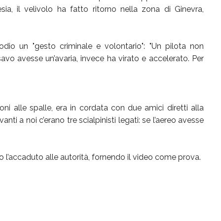
ia, il velivolo ha fatto ritorno nella zona di Ginevra,
sodio un "gesto criminale e volontario": "Un pilota non
avo avesse un’avaria, invece ha virato e accelerato. Per
i alle spalle, era in cordata con due amici diretti alla
i a noi c’erano tre scialpinisti legati: se l’aereo avesse
o l’accaduto alle autorità, fornendo il video come prova.