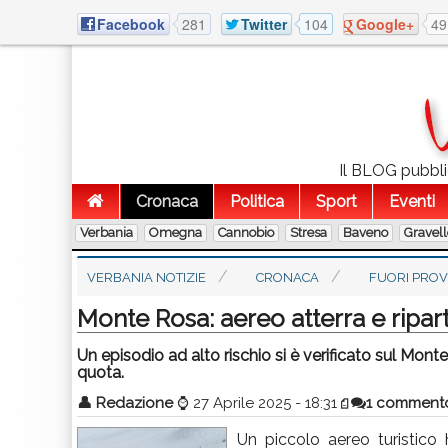
Facebook
281
Twitter
104
Google+
49
Il BLOG pubblic
Cronaca
Politica
Sport
Eventi
Verbania
Omegna
Cannobio
Stresa
Baveno
Gravel
VERBANIA NOTIZIE
CRONACA
FUORI PROV
Monte Rosa: aereo atterra e riparte 
Un episodio ad alto rischio si è verificato sul Monte
quota.
👤
Redazione
⌚
27 Aprile 2025 - 18:31
1 comment
Un piccolo aereo turistico 