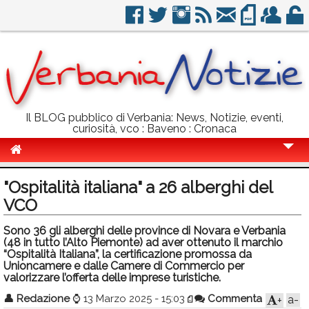
Il BLOG pubblico di Verbania: News, Notizie, eventi,
curiosità, vco : Baveno : Cronaca
Cronaca
"Ospitalità italiana" a 26 alberghi del
Politica
VCO
Sport
Sono 36 gli alberghi delle province di Novara e Verbania
(48 in tutto l’Alto Piemonte) ad aver ottenuto il marchio
Eventi
“Ospitalità Italiana”, la certificazione promossa da
Unioncamere e dalle Camere di Commercio per
valorizzare l’offerta delle imprese turistiche.
Info Utili
👤
Redazione
⌚
13 Marzo 2025 - 15:03
Commenta
a-
+
Rubriche