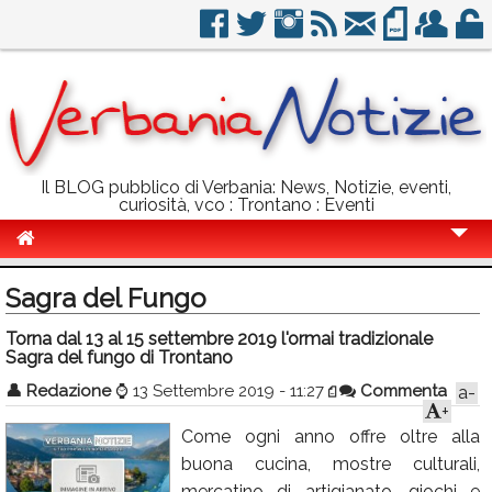
Il BLOG pubblico di Verbania: News, Notizie, eventi,
curiosità, vco : Trontano : Eventi
Cronaca
Sagra del Fungo
Politica
Torna dal 13 al 15 settembre 2019 l'ormai tradizionale
Sagra del fungo di Trontano
Sport
👤
Redazione
⌚
13 Settembre 2019 - 11:27
Commenta
a-
Eventi
+
Come ogni anno offre oltre alla
Info Utili
buona cucina, mostre culturali,
Rubriche
mercatino di artigianato, giochi e