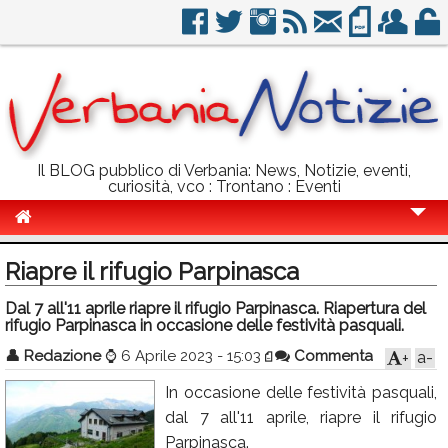
Il BLOG pubblico di Verbania: News, Notizie, eventi,
curiosità, vco : Trontano : Eventi
Cronaca
Riapre il rifugio Parpinasca
Politica
Dal 7 all'11 aprile riapre il rifugio Parpinasca. Riapertura del
rifugio Parpinasca in occasione delle festività pasquali.
Sport
👤
Redazione
⌚
6 Aprile 2023 - 15:03
Commenta
a-
+
Eventi
In occasione delle festività pasquali,
Info Utili
dal 7 all'11 aprile, riapre il rifugio
Rubriche
Parpinasca.