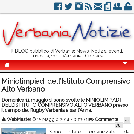
Il BLOG pubblico di Verbania: News, Notizie, eventi,
curiosità, vco : Verbania : Cronaca
Cronaca
Miniolimpiadi dell’Istituto Comprensivo
Politica
Alto Verbano
Sport
Domenica 11 maggio si sono svolte le MINIOLIMPIADI
DELL’ISTITUTO COMPRENSIVO ALTO VERBANO presso
Eventi
il campo del Rugby Verbania a sant’Anna.
👤
WebMaster
⌚
15 Maggio 2014 - 08:30
Commenta
a-
Info Utili
+
Rubriche
Sono state organizzate dal