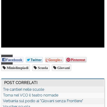
Facebook
Twitter
Google+
Pinterest
Miniolimpiadi
Scuola
Giovani
POST CORRELATI
Tre cantieri nelle scuole
Torna nel VCO il teatro nomade
Verbania sul podio ai "Giovani senza Frontiere"
Voucher scuola