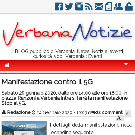
Il BLOG pubblico di Verbania: News, Notizie, eventi,
curiosità, vco : Verbania : Eventi
Cronaca
Manifestazione contro il 5G
Politica
Sabato 25 gennaio 2020, dalle ore 14.00 alle ore 18.00, in
piazza Ranzoni a Verbania Intra si terrà la manifestazione
Sport
Stop al 5G.
Eventi
👤
Redazione
⌚
24 Gennaio 2020 - 10:03
22 commenti
a-
+
Info Utili
I dettagli della manifestazione nella
Rubriche
locandina seguente.