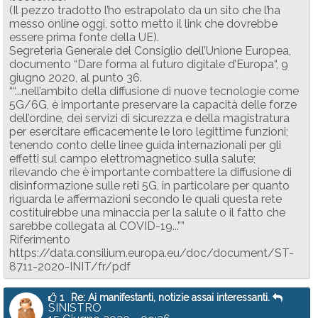
(Il pezzo tradotto l’ho estrapolato da un sito che l’ha
messo online oggi, sotto metto il link che dovrebbe
essere prima fonte della UE).
Segreteria Generale del Consiglio dell’Unione Europea,
documento “Dare forma al futuro digitale d’Europa“, 9
giugno 2020, al punto 36.
““...nell’ambito della diffusione di nuove tecnologie come
5G/6G, è importante preservare la capacità delle forze
dell’ordine, dei servizi di sicurezza e della magistratura
per esercitare efficacemente le loro legittime funzioni;
tenendo conto delle linee guida internazionali per gli
effetti sul campo elettromagnetico sulla salute;
rilevando che è importante combattere la diffusione di
disinformazione sulle reti 5G, in particolare per quanto
riguarda le affermazioni secondo le quali questa rete
costituirebbe una minaccia per la salute o il fatto che
sarebbe collegata al COVID-19...””
Riferimento
https://data.consilium.europa.eu/doc/document/ST-
8711-2020-INIT/fr/pdf
1
Re: Ai manifestanti, notizie assai interessanti.
SINISTRO