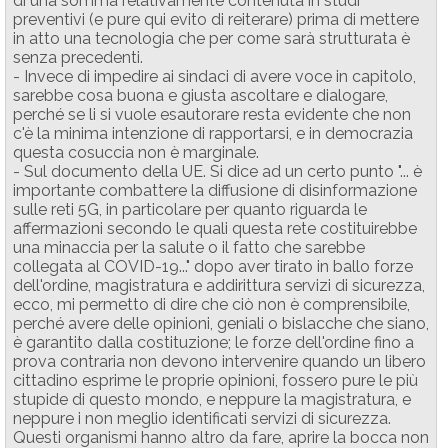
di una somma relativamente contenuta in studi
preventivi (e pure qui evito di reiterare) prima di mettere
in atto una tecnologia che per come sarà strutturata è
senza precedenti.
- Invece di impedire ai sindaci di avere voce in capitolo,
sarebbe cosa buona e giusta ascoltare e dialogare,
perché se li si vuole esautorare resta evidente che non
c'è la minima intenzione di rapportarsi, e in democrazia
questa cosuccia non è marginale.
- Sul documento della UE. Si dice ad un certo punto "... è
importante combattere la diffusione di disinformazione
sulle reti 5G, in particolare per quanto riguarda le
affermazioni secondo le quali questa rete costituirebbe
una minaccia per la salute o il fatto che sarebbe
collegata al COVID-19..." dopo aver tirato in ballo forze
dell'ordine, magistratura e addirittura servizi di sicurezza,
ecco, mi permetto di dire che ciò non è comprensibile,
perché avere delle opinioni, geniali o bislacche che siano,
è garantito dalla costituzione; le forze dell'ordine fino a
prova contraria non devono intervenire quando un libero
cittadino esprime le proprie opinioni, fossero pure le più
stupide di questo mondo, e neppure la magistratura, e
neppure i non meglio identificati servizi di sicurezza.
Questi organismi hanno altro da fare, aprire la bocca non