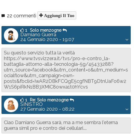
22 commenti
Aggiungi Il Tuo
1
Solo menzogne
Damiano Guerra
24 Gennaio 2020 - 19:07
Su questo servizio tutta la verità
https://www.tvsvizzera.it/tvs/pro-e-contro_la-
battaglia-attorno-alla-tecnologia-5g/45433288?
utm_source=facebook&utm_content=o&utm_medium=s
ocialflow&utm_campaign=own-
posts&fbclid=IwAR2DBkFCQgE5cgfNBT9DtnUaFo6w2
W1S6piRkN1BB3XMiC8owxa1t0hYcvs
1
Re: Solo menzogne
SINISTRO
27 Gennaio 2020 - 08:22
Ciao Damiano Guerra sarà, ma a me sembra l'eterna
guerra simil pro e contro dei cellulari....