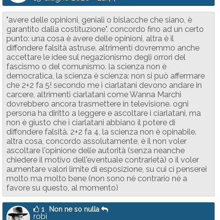
"avere delle opinioni, geniali o bislacche che siano, è
garantito dalla costituzione". concordo fino ad un certo
punto: una cosa è avere delle opinioni, altra è il
diffondere falsità astruse. altrimenti dovremmo anche
accettare le idee sul negazionismo degli orrori del
fascismo o del comunismo. la scienza non è
democratica, la scienza è scienza: non si può affermare
che 2+2 fa 5! secondo me i ciarlatani devono andare in
carcere, altrimenti ciarlatani come Wanna Marchi
dovrebbero ancora trasmettere in televisione. ogni
persona ha diritto a leggere e ascoltare i ciarlatani, ma
non è giusto che i ciarlatani abbiano il potere di
diffondere falsità. 2+2 fa 4, la scienza non è opinabile.
altra cosa, concordo assolutamente, è il non voler
ascoltare l'opinione delle autorità (senza neanche
chiedere il motivo dell'eventuale contrarietà) o il voler
aumentare valori limite di esposizione, su cui ci penserei
molto ma molto bene (non sono né contrario né a
favore su questo, al momento)
1
Non ne so nulla
robi