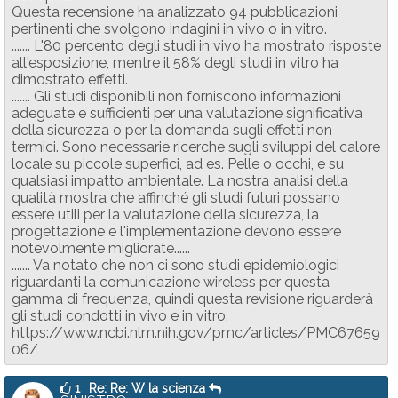
Questa recensione ha analizzato 94 pubblicazioni
pertinenti che svolgono indagini in vivo o in vitro.
....... L'80 percento degli studi in vivo ha mostrato risposte
all'esposizione, mentre il 58% degli studi in vitro ha
dimostrato effetti.
....... Gli studi disponibili non forniscono informazioni
adeguate e sufficienti per una valutazione significativa
della sicurezza o per la domanda sugli effetti non
termici. Sono necessarie ricerche sugli sviluppi del calore
locale su piccole superfici, ad es. Pelle o occhi, e su
qualsiasi impatto ambientale. La nostra analisi della
qualità mostra che affinché gli studi futuri possano
essere utili per la valutazione della sicurezza, la
progettazione e l'implementazione devono essere
notevolmente migliorate......
....... Va notato che non ci sono studi epidemiologici
riguardanti la comunicazione wireless per questa
gamma di frequenza, quindi questa revisione riguarderà
gli studi condotti in vivo e in vitro.
https://www.ncbi.nlm.nih.gov/pmc/articles/PMC67659
06/
1
Re: Re: W la scienza