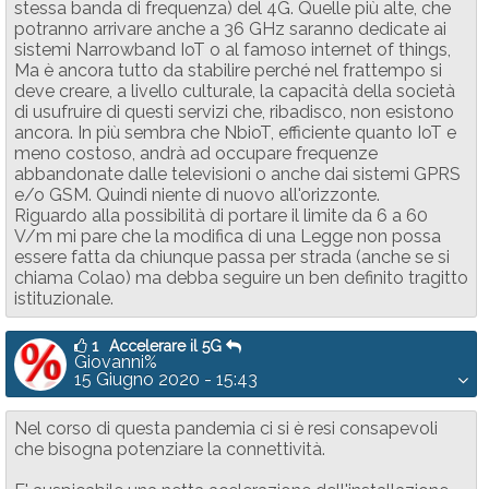
stessa banda di frequenza) del 4G. Quelle più alte, che
potranno arrivare anche a 36 GHz saranno dedicate ai
sistemi Narrowband IoT o al famoso internet of things,
Ma è ancora tutto da stabilire perché nel frattempo si
deve creare, a livello culturale, la capacità della società
di usufruire di questi servizi che, ribadisco, non esistono
ancora. In più sembra che NbioT, efficiente quanto IoT e
meno costoso, andrà ad occupare frequenze
abbandonate dalle televisioni o anche dai sistemi GPRS
e/o GSM. Quindi niente di nuovo all'orizzonte.
Riguardo alla possibilità di portare il limite da 6 a 60
V/m mi pare che la modifica di una Legge non possa
essere fatta da chiunque passa per strada (anche se si
chiama Colao) ma debba seguire un ben definito tragitto
istituzionale.
1
Accelerare il 5G
Giovanni%
15 Giugno 2020 - 15:43
Nel corso di questa pandemia ci si è resi consapevoli
che bisogna potenziare la connettività.