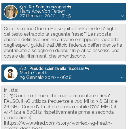
1
Re: Solo menzogne
Hans Axel Von Fersen
27 Gennaio 2020 - 17:45
Ciao Damiano Guerra Ho seguito il link e nelle 10 righe
del testo estrapolo la seguente frase: """Le risposte
chiare e definitive non ne arrivano e neppure il rapporto
degli esperti guidati dall’Ufficio federale dell’ambiente ha
contribuito a sciogliere i dubbi.""" In pratica asserisci una
cosa e dai riferimenti che smentiscono.
2
Pseudo scienza alla riscossa!
Marta Caretti
29 Gennaio 2020 - 08:18
In lista:
(1) "5G onde millimetriche mai sperimentate prima".
FALSO. Il 5G utilizza frequenze a 700 MHz, 3.6 GHz, e
26 GHz. Come l'attuale telefonia mobile (700 MHz), il
wi-fi (2.4 e 60GHz, rispettivamente prima e seconda
generazione).
[https://www.wired.com/story/worried-5g-health-
effects-dont-be/].