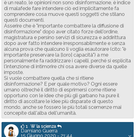
è un reato, le opinioni non sono disinformazione, è indice
di malafede fare intendere ciò ed implicitamente fa
comprendere cosa muove questi soggetti che stilano
questi documenti.
Asserire che è "importante combattere la diffusione di
disinformazione" dopo aver citato forze dell'ordine,
magistratura e persino servizi di sicurezza e addirittura
dopo aver fatto intendere irresponsabilmente e senza
alcuna prova che qualcuno li voglia esautorare (cito: "è
importante preservare la [loro] capacità") a me
personalmente fa raddrizzare i capelli, perché si esplicita
l'intenzione di intimorire chi osa avere diverse da quelle
imposte.
Si vuole combattere quella che si ritiene
disinformazione? E per quale motivo? Ogni essere
umano oltreché il diritto di esprimersi come ritiene
opportuno con le idee che più gli garbano ha pure il
diritto di ascoltare le idee più disparate di questo
mondo, anche se fossero le più totali scemenze mai
concepite dall'alba dell'umanità.
1
W la scienza
Damiano Guerra
15 Giugno 2020 - 21:44