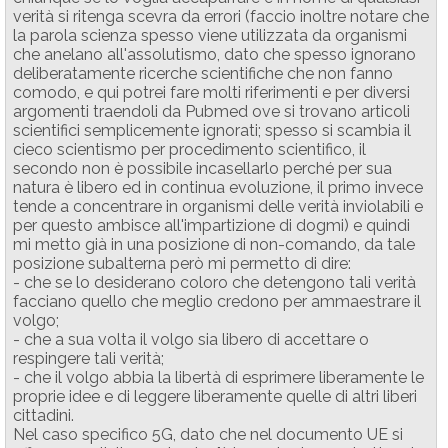
verità si ritenga scevra da errori (faccio inoltre notare che
la parola scienza spesso viene utilizzata da organismi
che anelano all'assolutismo, dato che spesso ignorano
deliberatamente ricerche scientifiche che non fanno
comodo, e qui potrei fare molti riferimenti e per diversi
argomenti traendoli da Pubmed ove si trovano articoli
scientifici semplicemente ignorati; spesso si scambia il
cieco scientismo per procedimento scientifico, il
secondo non è possibile incasellarlo perché per sua
natura è libero ed in continua evoluzione, il primo invece
tende a concentrare in organismi delle verità inviolabili e
per questo ambisce all'impartizione di dogmi) e quindi
mi metto già in una posizione di non-comando, da tale
posizione subalterna però mi permetto di dire:
- che se lo desiderano coloro che detengono tali verità
facciano quello che meglio credono per ammaestrare il
volgo;
- che a sua volta il volgo sia libero di accettare o
respingere tali verità;
- che il volgo abbia la libertà di esprimere liberamente le
proprie idee e di leggere liberamente quelle di altri liberi
cittadini.
Nel caso specifico 5G, dato che nel documento UE si