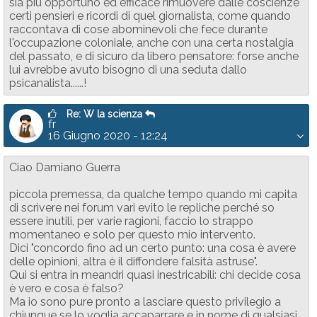
sia più opportuno ed efficace rimuovere dalle coscienze
certi pensieri e ricordi di quel giornalista, come quando
raccontava di cose abominevoli che fece durante
l'occupazione coloniale, anche con una certa nostalgia
del passato, e di sicuro da libero pensatore: forse anche
lui avrebbe avuto bisogno di una seduta dallo
psicanalista......!
Re: W la scienza
fr
16 Giugno 2020 - 12:24
Ciao Damiano Guerra
piccola premessa, da qualche tempo quando mi capita
di scrivere nei forum vari evito le repliche perché so
essere inutili, per varie ragioni, faccio lo strappo
momentaneo e solo per questo mio intervento.
Dici "concordo fino ad un certo punto: una cosa è avere
delle opinioni, altra è il diffondere falsità astruse".
Qui si entra in meandri quasi inestricabili: chi decide cosa
è vero e cosa è falso?
Ma io sono pure pronto a lasciare questo privilegio a
chiunque se lo voglia accaparrare e in nome di qualsiasi