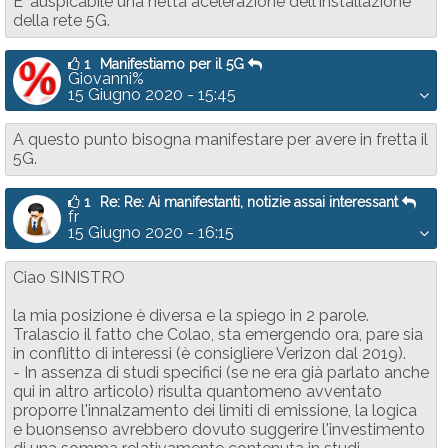
E' auspicabile una netta acelerazione dell'installazione
della rete 5G.
1
Manifestiamo per il 5G
Giovanni%
15 Giugno 2020 - 15:45
A questo punto bisogna manifestare per avere in fretta il
5G.
1
Re: Re: Ai manifestanti, notizie assai interessant
fr
15 Giugno 2020 - 16:15
Ciao SINISTRO
la mia posizione è diversa e la spiego in 2 parole.
Tralascio il fatto che Colao, sta emergendo ora, pare sia
in conflitto di interessi (è consigliere Verizon dal 2019).
- In assenza di studi specifici (se ne era già parlato anche
qui in altro articolo) risulta quantomeno avventato
proporre l'innalzamento dei limiti di emissione, la logica
e buonsenso avrebbero dovuto suggerire l'investimento