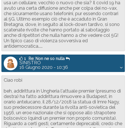
usa un cellulare, vecchio o nuovo che sia? Il covid 19 ha
avuto una certa diffusione anche per colpa dei no-vax,
che sicuramente usano telefonini, pur essendo contrari
al 5G. Ultimo esempio ciò che è accaduto in Gran
Bretagna, dove, in seguito al lock-down tardivo, si sono
scatenate rivolte che hanno portato al sabotaggio
anche di ripetitori che nulla hanno a che vedere col 5G!
Un tipico caso di violenza sovversiva ed
antidemocratica.....
1
Re: Non ne so nulla
SINISTRO
16 Giugno 2020 - 10:36
Ciao robi
beh, addirittura in Ungheria l'attuale premier (presumo di
destra) ha fatto addirittura rimuovere a Budapest, in
orario antelucano, il 28/12/2018 la statua di Imre Nagy,
suo predecessore durante la rivolta anti-sovietica del
1956, un eroe nazionale che si oppose allo strapotere
bolscevico (quindi un premier non proprio comunista).
Riguardo a certi gesti, certamente deprecabili, credo che