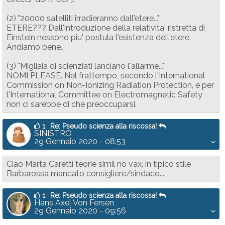
(2) "20000 satelliti irradieranno dall'etere..."
ETERE??? Dall'introduzione della relativita' ristretta di
Einstein nessono piu' postula l'esistenza dell'etere.
Andiamo bene..
(3) "Migliaia di scienziati lanciano l'allarme..."
NOMI PLEASE. Nel frattempo, secondo l'International
Commission on Non-Ionizing Radiation Protection, e per
l'International Committee on Electromagnetic Safety
non ci sarebbe di che preoccuparsi.
1
Re: Pseudo scienza alla riscossa!
SINISTRO
29 Gennaio 2020 - 08:53
Ciao Marta Caretti teorie simil no vax, in tipico stile
Barbarossa mancato consigliere/sindaco....
1
Re: Pseudo scienza alla riscossa!
Hans Axel Von Fersen
29 Gennaio 2020 - 09:56