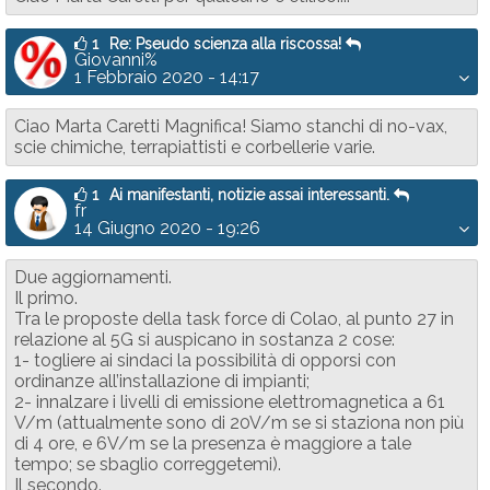
1
Re: Pseudo scienza alla riscossa!
Giovanni%
1 Febbraio 2020 - 14:17
Ciao Marta Caretti Magnifica! Siamo stanchi di no-vax,
scie chimiche, terrapiattisti e corbellerie varie.
1
Ai manifestanti, notizie assai interessanti.
fr
14 Giugno 2020 - 19:26
Due aggiornamenti.
Il primo.
Tra le proposte della task force di Colao, al punto 27 in
relazione al 5G si auspicano in sostanza 2 cose:
1- togliere ai sindaci la possibilità di opporsi con
ordinanze all’installazione di impianti;
2- innalzare i livelli di emissione elettromagnetica a 61
V/m (attualmente sono di 20V/m se si staziona non più
di 4 ore, e 6V/m se la presenza è maggiore a tale
tempo; se sbaglio correggetemi).
Il secondo.