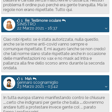
ballava e cantaa senza mascherine o distanza. Nessun
problema fi ordine può perché era gente tranquilla. Ma le
regole non erano rispettate. Tutto qui.
1
Re: Testimone oculare
SINISTRO
22 Marzo 2021 - 16:37
Ciao robi ripeto: se è stata autorizzata, nulla questio,
anche se le norme anti-covid vanno sempre e
comunque rispettate. E mi auguro (anche se non credo)
che tali norme siano state rispettate anche in occasione
delle manifestazioni no vax e no mask ad Intra e
pallanza alla fine dello scorso anno durante la seconda
ondata.
1
Mah
gennaro scognamiglio
23 Marzo 2021 - 03:42
In tutta europa stanno manifestando contro le chiusure
…..certo che indignarsi per gente che balla …..dovremmo
andare tutti a protestare invece gente col ... parato
fanno i professorini