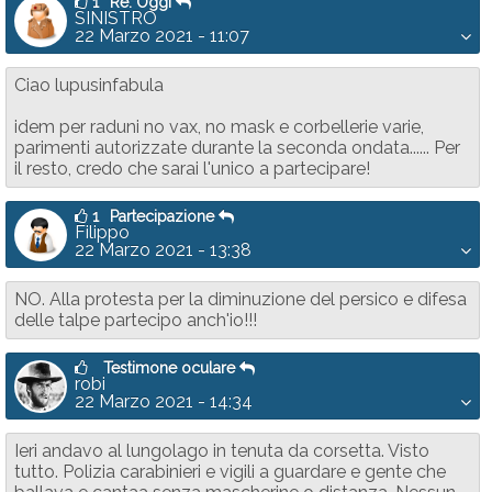
1
Re: Oggi
SINISTRO
22 Marzo 2021 - 11:07
Ciao lupusinfabula
idem per raduni no vax, no mask e corbellerie varie,
parimenti autorizzate durante la seconda ondata...... Per
il resto, credo che sarai l'unico a partecipare!
1
Partecipazione
Filippo
22 Marzo 2021 - 13:38
NO. Alla protesta per la diminuzione del persico e difesa
delle talpe partecipo anch'io!!!
Testimone oculare
robi
22 Marzo 2021 - 14:34
Ieri andavo al lungolago in tenuta da corsetta. Visto
tutto. Polizia carabinieri e vigili a guardare e gente che