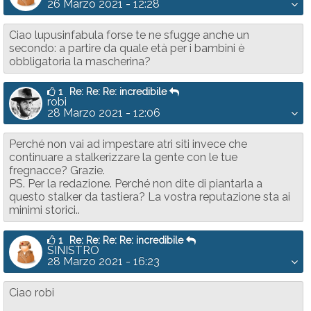
26 Marzo 2021 - 12:28
Ciao lupusinfabula forse te ne sfugge anche un
secondo: a partire da quale età per i bambini è
obbligatoria la mascherina?
1
Re: Re: Re: incredibile
robi
28 Marzo 2021 - 12:06
Perché non vai ad impestare atri siti invece che
continuare a stalkerizzare la gente con le tue
fregnacce? Grazie.
PS. Per la redazione. Perché non dite di piantarla a
questo stalker da tastiera? La vostra reputazione sta ai
minimi storici..
1
Re: Re: Re: Re: incredibile
SINISTRO
28 Marzo 2021 - 16:23
Ciao robi