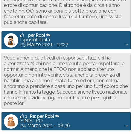
errore di comunicazione. D'altronde è da circa 1 anno
che le FF. OO. sono ancora più sotto pressione con
l'espletamento di controlli vari sul territorio, una svista
può anche capitare!
per Robi
lupusinfabula
23 Marzo 2021 - 12:27
Vedo almeno due livelli di responsabilità:1) chi ha
autorizzato;2) chi non è intervenuto per far rispettare le
norme; A meno che le FFOO non abbiano ritenuto
opportuno non intervenire, vista anche la presenza di
bambini, ma abbiano filmato tutto ed ora, con calma,
andranno a prendere a casa uno per uno tutti coloro che
hanno infranto la legge. Succede anche livello nazionale
che certi individui vengano identificati e perseguiti a
posteriori.
1
Re: per Robi
SINISTRO
24 Marzo 2021 - 08:26