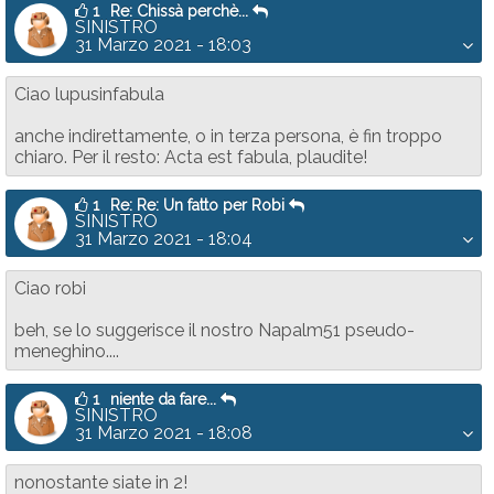
1
Re: Chissà perchè...
SINISTRO
31 Marzo 2021 - 18:03
Ciao lupusinfabula
anche indirettamente, o in terza persona, è fin troppo
chiaro. Per il resto: Acta est fabula, plaudite!
1
Re: Re: Un fatto per Robi
SINISTRO
31 Marzo 2021 - 18:04
Ciao robi
beh, se lo suggerisce il nostro Napalm51 pseudo-
meneghino....
1
niente da fare...
SINISTRO
31 Marzo 2021 - 18:08
nonostante siate in 2!