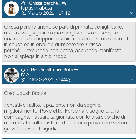
Chissà perchè...
lupusinfabula
31 Marzo 2021 - 13:42
Chissà perchè anche se parli di primule, conigli, liane,
materassi, giaguari o qualsivoglia cosa c'è sempre
qualcuno che neppure nomini ma che si sente chiamato
in causa ed in obbligo di intervenire. Chissà
perchè.......excusatio non petita, accusatio manifesta.
Non si spiega in altro modo.
1
Re: Un fatto per Robi
robi
31 Marzo 2021 - 14:43
Ciao lupusinfabula
Tentativo fallito. Il paziente non da segni di
miglioramento. Poveretto. Forse ha bisogno di una
compagna. Passare la giornata con le dita sporche di
marmellata sulla tastiera da soli può provocare sintomi
gravi. Una vera tragedia.