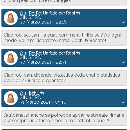
di certi politicanti allo sbaraglio....
1
Re: Re: Un fatto per Robi
SINISTRO
30 Marzo 2021 - 22:16
Ciao robi scusami, a quali commenti ti riferisci? Ad ogni
modo, voi 2 mi ricordate i mitici Cochi & Renato!
1
Re: Re: Un fatto per Robi
SINISTRO
30 Marzo 2021 - 22:31
Ciao robi bah, dipende: dialettica della chat o statistica
del blog? Qualità o quantità?
1
beh...
SINISTRO
31 Marzo 2021 - 09:10
l'autoanalisi, anche se potrebbe apparire surreale, rimane
pur sempre un ottimo rimedio ma, attenti a quei 2!