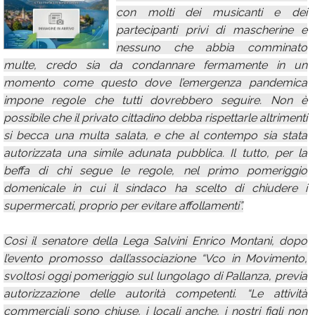
con molti dei musicanti e dei
Calendario
partecipanti privi di mascherine e
Annunci
nessuno che abbia comminato
multe, credo sia da condannare fermamente in un
momento come questo dove l’emergenza pandemica
impone regole che tutti dovrebbero seguire. Non è
possibile che il privato cittadino debba rispettarle altrimenti
si becca una multa salata, e che al contempo sia stata
autorizzata una simile adunata pubblica. Il tutto, per la
beffa di chi segue le regole, nel primo pomeriggio
domenicale in cui il sindaco ha scelto di chiudere i
supermercati, proprio per evitare affollamenti”.
Così il senatore della Lega Salvini Enrico Montani, dopo
l’evento promosso dall’associazione “Vco in Movimento,
svoltosi oggi pomeriggio sul lungolago di Pallanza, previa
autorizzazione delle autorità competenti. “Le attività
commerciali sono chiuse, i locali anche, i nostri figli non