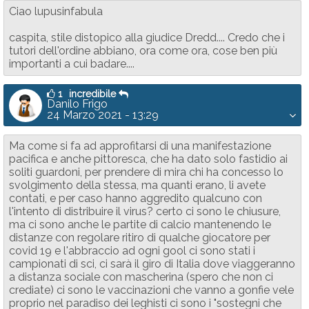
Ciao lupusinfabula
caspita, stile distopico alla giudice Dredd.... Credo che i
tutori dell'ordine abbiano, ora come ora, cose ben più
importanti a cui badare....
1
incredibile
Danilo Frigo
24 Marzo 2021 - 13:29
Ma come si fa ad approfitarsi di una manifestazione
pacifica e anche pittoresca, che ha dato solo fastidio ai
soliti guardoni, per prendere di mira chi ha concesso lo
svolgimento della stessa, ma quanti erano, li avete
contati, e per caso hanno aggredito qualcuno con
l'intento di distribuire il virus? certo ci sono le chiusure,
ma ci sono anche le partite di calcio mantenendo le
distanze con regolare ritiro di qualche giocatore per
covid 19 e l'abbraccio ad ogni gool ci sono stati i
campionati di sci, ci sarà il giro di Italia dove viaggeranno
a distanza sociale con mascherina (spero che non ci
crediate) ci sono le vaccinazioni che vanno a gonfie vele
proprio nel paradiso dei leghisti ci sono i "sostegni che