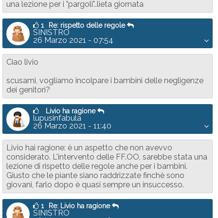
una lezione per i "pargoli"..lieta giornata
1
Re: rispetto delle regole
SINISTRO
26 Marzo 2021 - 07:54
Ciao livio
scusami, vogliamo incolpare i bambini delle negligenze
dei genitori?
Livio ha ragione
lupusinfabula
26 Marzo 2021 - 11:40
Livio hai ragione: è un aspetto che non avevvo
considerato. L'intervento delle FF.OO, sarebbe stata una
lezione di rispetto delle regole anche per i bambini.
Giusto che le piante siano raddrizzate finchè sono
giovani, farlo dopo è quasi sempre un insuccesso.
1
Re: Livio ha ragione
SINISTRO