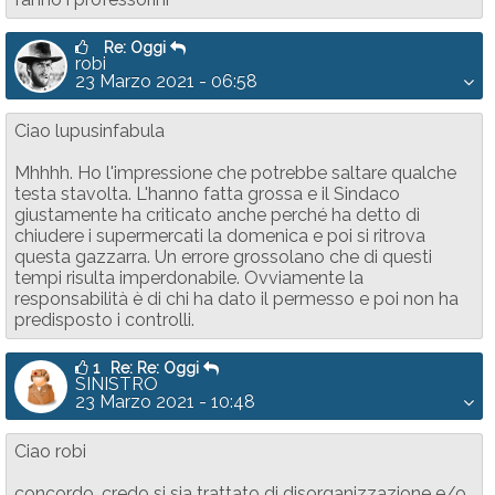
Re: Oggi
robi
23 Marzo 2021 - 06:58
Ciao lupusinfabula
Mhhhh. Ho l'impressione che potrebbe saltare qualche
testa stavolta. L'hanno fatta grossa e il Sindaco
giustamente ha criticato anche perché ha detto di
chiudere i supermercati la domenica e poi si ritrova
questa gazzarra. Un errore grossolano che di questi
tempi risulta imperdonabile. Ovviamente la
responsabilità è di chi ha dato il permesso e poi non ha
predisposto i controlli.
1
Re: Re: Oggi
SINISTRO
23 Marzo 2021 - 10:48
Ciao robi
concordo, credo si sia trattato di disorganizzazione e/o