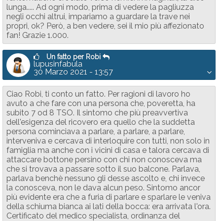
lunga..... Ad ogni modo, prima di vedere la pagliuzza
negli occhi altrui, impariamo a guardare la trave nei
propri, ok? Però, a ben vedere, sei il mio più affezionato
fan! Grazie 1.000.
Un fatto per Robi
lupusinfabula
30 Marzo 2021 - 13:57
Ciao Robi, ti conto un fatto. Per ragioni di lavoro ho
avuto a che fare con una persona che, poveretta, ha
subito 7 od 8 TSO. Il sintomo che più preavvertiva
dell'esigenza del ricovero era quello che la suddetta
persona cominciava a parlare, a parlare, a parlare,
interveniva e cercava di interloquire con tutti, non solo in
famiglia ma anche con i vicini di casa e talora cercava di
attaccare bottone persino con chi non conosceva ma
che si trovava a passare sotto il suo balcone. Parlava,
parlava benchè nessuno gli desse ascolto e, chi invece
la conosceva, non le dava alcun peso. Sintomo ancor
più evidente era che a furia di parlare e sparlare le veniva
della schiuma bianca ai lati della bocca: era arrivata l'ora.
Certificato del medico specialista, ordinanza del