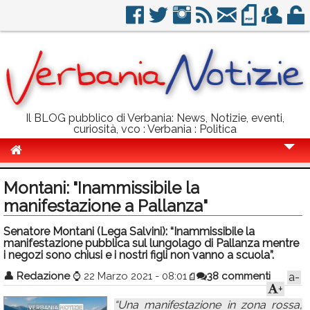
Il BLOG pubblico di Verbania: News, Notizie, eventi,
curiosità, vco : Verbania : Politica
Cronaca
Montani: "Inammissibile la
Politica
manifestazione a Pallanza"
Sport
Senatore Montani (Lega Salvini): “Inammissibile la
manifestazione pubblica sul lungolago di Pallanza mentre
Eventi
i negozi sono chiusi e i nostri figli non vanno a scuola”.
👤
Redazione
⌚
22 Marzo 2021 - 08:01
38 commenti
a-
Info Utili
+
Rubriche
“Una manifestazione in zona rossa,