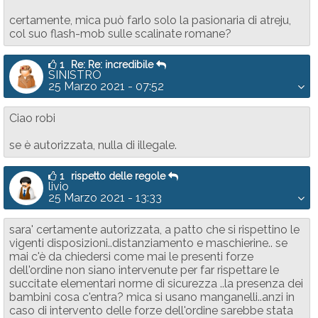
certamente, mica può farlo solo la pasionaria di atreju,
col suo flash-mob sulle scalinate romane?
1
Re: Re: incredibile
SINISTRO
25 Marzo 2021 - 07:52
Ciao robi
se è autorizzata, nulla di illegale.
1
rispetto delle regole
livio
25 Marzo 2021 - 13:33
sara' certamente autorizzata, a patto che si rispettino le
vigenti disposizioni..distanziamento e maschierine.. se
mai c'è da chiedersi come mai le presenti forze
dell'ordine non siano intervenute per far rispettare le
succitate elementari norme di sicurezza ..la presenza dei
bambini cosa c'entra? mica si usano manganelli..anzi in
caso di intervento delle forze dell'ordine sarebbe stata