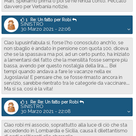
Mah. Speriamo prima o poi se ne renda conto. Peccato
davvero per Verbania notizie.
1
Re: Un fatto per Robi
SINISTRO
30 Marzo 2021 - 22:06
Ciao lupusinfabula sì, forse l'ho conosciuto anch'io, se
non sbaglio è andato in pensione con quota 100, diceva
che se la spassava ma poi, ad un certo punto, ha iniziato
a lamentarsi del fatto che la mensilità fosse sempre più
bassa, avendo per questo nostalgia della lira..... Bei
tempi quando andava a fare le vacanze nella ex
Jugoslavia! E pensare che, se fosse rimasto ancora in
servizio, sarebbe rientrato tra le categorie da vaccinare....
Ma si sa, così è la vita!
1
Re: Re: Un fatto per Robi
SINISTRO
30 Marzo 2021 - 22:08
Ciao robi mi associo, soprattutto alla luce di ciò che sta
accedendo in Lombardia e Sicilia, causa il dilettantismo