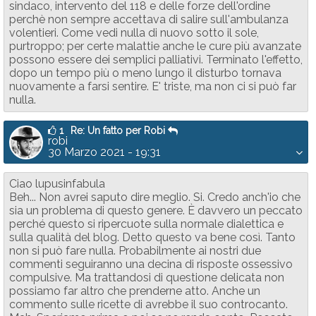
sindaco, intervento del 118 e delle forze dell'ordine
perchè non sempre accettava di salire sull'ambulanza
volentieri. Come vedi nulla di nuovo sotto il sole,
purtroppo; per certe malattie anche le cure più avanzate
possono essere dei semplici palliativi. Terminato l'effetto,
dopo un tempo più o meno lungo il disturbo tornava
nuovamente a farsi sentire. E' triste, ma non ci si può far
nulla.
1
Re: Un fatto per Robi
robi
30 Marzo 2021 - 19:31
Ciao lupusinfabula
Beh... Non avrei saputo dire meglio. Si. Credo anch'io che
sia un problema di questo genere. È davvero un peccato
perché questo si ripercuote sulla normale dialettica e
sulla qualità del blog. Detto questo va bene così. Tanto
non si può fare nulla. Probabilmente ai nostri due
commenti seguiranno una decina di risposte ossessivo
compulsive. Ma trattandosi di questione delicata non
possiamo far altro che prenderne atto. Anche un
commento sulle ricette di avrebbe il suo controcanto.