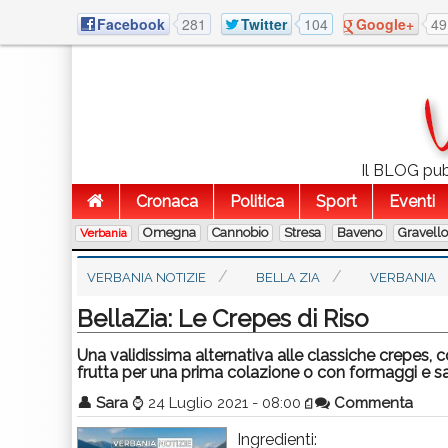
Facebook
281
Twitter
104
Google+
49
Il BLOG pubb
Cronaca
Politica
Sport
Eventi
Omegna
Cannobio
Stresa
Baveno
Gravell
Verbania
VERBANIA NOTIZIE
BELLA ZIA
VERBANIA
BellaZia: Le Crepes di Riso
Una validissima alternativa alle classiche crepes,
frutta per una prima colazione o con formaggi e 
👤
Sara
⌚
24 Luglio 2021 - 08:00
Commenta
Ingredienti: