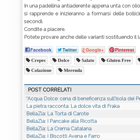
In una padellina antiaderente appena unta con ol
si rapprende e inizieranno a formarsi delle bollici
secondi.
Condite a piacere.
Potete provare anche delle varianti sostituendo il l
Facebook
Twitter
Google+
Pinterest
Crepes
Dolce
Salato
Gluten Free
Colazione
Merenda
POST CORRELATI
“Acqua Dolce: cena di beneficenza sull’Isola dei Pe
La pietra racconta: La dolce vita di Fraka
BellaZia: La Torta di Carote
BellaZia: I Pancake alla Ricotta
BellaZia: La Crema Catalana
BellaZia: I Biscotti Avena e Farro