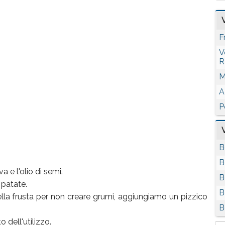
F
V
R
M
A
P
B
B
 e l'olio di semi.
B
 patate.
B
della frusta per non creare grumi, aggiungiamo un pizzico
B
 dell'utilizzo.