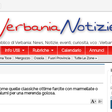
lico di Verbania: News, Notizie, eventi, curiosità, vco : Verbani
Info Utili
Rubriche
Calendario
Annunci
ona Toce
Mergozzo
Ossola
Fuori Provincia
Tutte Le Zone »
 come quelle classiche ottime farcite con marmellate o
salumi per una merenda golosa.
a-
+