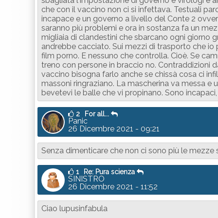
sbagliata l'impostazione di governo e virologi e 
che con il vaccino non ci si infettava. Testuali p
incapace e un governo a livello del Conte 2 ovver
saranno più problemi e ora in sostanza fa un me
migliaia di clandestini che sbarcano ogni giorno 
andrebbe cacciato. Sui mezzi di trasporto che i
film porno. E nessuno che controlla. Cioè. Se ca
treno con persone in braccio no. Contraddizioni 
vaccino bisogna farlo anche se chissà cosa ci infi
massoni ringraziano. La mascherina va messa e usa
bevetevi le balle che vi propinano. Sono incapaci,
2
For all...
Panic
26 Dicembre 2021 - 09:21
Senza dimenticare che non ci sono più le mezze st
1
Re: Pura scienza
SINISTRO
26 Dicembre 2021 - 11:52
Ciao lupusinfabula