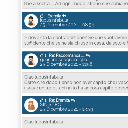
libera scelta..... Ad ogni modo, strano che abbiano 
Eremita
lupusinfabula
25 Dicembre 2021 - 08:54
E dove sta la contraddizione? Se uno vuol vivere 
sufficiente che se ne sia chiuso in casa, da solo e f
1
Re: Raccomanda.....
gennaro scognamiglio
25 Dicembre 2021 - 11:58
Ciao lupusinfabula
Certo che dopo 1 anno non aver capito che i vaccin
risolve un tubo…..chi no lo ha ancora capito dovre
1
Re: Eremita
SINISTRO
25 Dicembre 2021 - 13:59
Ciao lupusinfabula