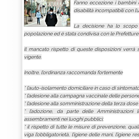
Fanno eccezione i bambini di
disabilità incompatibili con l’
La decisione ha lo scopo 
popolazione ed è stata condivisa con le Prefetture e
Il mancato rispetto di queste disposizioni verrà
vigente.
Inoltre, l’ordinanza raccomanda fortemente
* l’auto-isolamento domiciliare in caso di sintomato
* l’adesione alla campagna vaccinale delle perso
* l’adesione alla somministrazione della terza dose pe
* l’adozione, da parte delle Amministrazioni l
assembramenti nei luoghi pubblici;
* il rispetto di tutte le misure di prevenzione, qua
viga l’obbligatorietà, l’igiene delle mani, l’igiene 