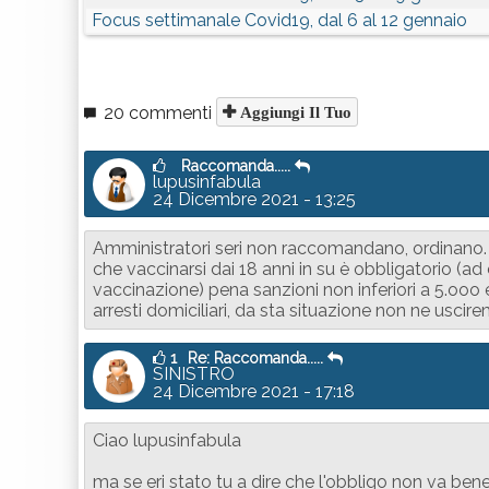
Focus settimanale Covid19, dal 6 al 12 gennaio
20 commenti
Aggiungi Il Tuo
Raccomanda.....
lupusinfabula
24 Dicembre 2021 - 13:25
Amministratori seri non raccomandano, ordinano. m
che vaccinarsi dai 18 anni in su è obbligatorio (ad
vaccinazione) pena sanzioni non inferiori a 5.ooo e
arresti domiciliari, da sta situazione non ne uscire
1
Re: Raccomanda.....
SINISTRO
24 Dicembre 2021 - 17:18
Ciao lupusinfabula
ma se eri stato tu a dire che l'obbligo non va ben