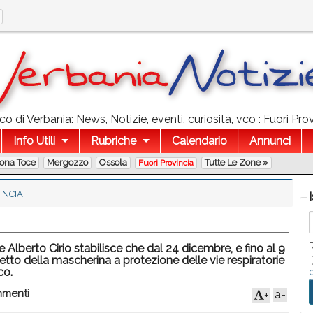
o di Verbania: News, Notizie, eventi, curiosità, vco : Fuori Pro
Info Utili
Rubriche
Calendario
Annunci
lona Toce
Mergozzo
Ossola
Tutte Le Zone »
Fuori Provincia
INCIA
Alberto Cirio stabilisce che dal 24 dicembre, e fino al 9
etto della mascherina a protezione delle vie respiratorie
co.
mmenti
a-
+