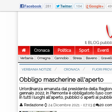
Facebook
281
Twitter
104
Google+
49
Il BLOG pubblic
Cronaca
Politica
Sport
Eventi
Verbania
Omegna
Cannobio
Stresa
Baveno
Gravel
VERBANIA NOTIZIE
CRONACA
FUORI PROV
Obbligo mascherine all'aperto
Un’ordinanza emanata dal presidente della Regione 
gennaio 2022, in Piemonte è obbligatorio l’uso corr
in tutti i luoghi all'aperto, pubblici o aperti al pubbli
👤
Redazione
⌚
24 Dicembre 2021 - 07:03
20 co