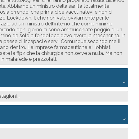
anche tuttologi vari che hanno propinato falsità dicendo
arole. Abbiamo un ministro della sanità totalmente
osia orrendo, che prima dice vaccunatevi e non ci
zzo Lockdown. Il che non vale ovviamente per le
grazie ad un ministro dell'interno che come minimo
o prendo ogni giorno ci sono ammucchiate peggio di un
mmino da solo a fondotoce devo avere la mascherina. In
da paese di incapaci e servi. Comunque secondo me Il
lano dentro. Le imprese farmaceutiche e i lobbisti
te la ffp2 che la chirurgica non serve a nulla. Ma non
 in malafede e prezzolati.
agioni...