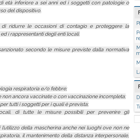
 età inferiore a sei anni ed i soggetti con patologie o
uso del dispositivo.
P
di ridurre le occasioni di contagio e proteggere la
P
d i rappresentanti degli enti locali.
r
M
 sanzionato secondo le misure previste dalla normativa
m
M
L
logia respiratoria e/o febbre;
ne non ancora vaccinate o con vaccinazione incompleta;
D
r tutti i soggetti per i quali è prevista;
T
ocali, di tutte le misure possibili per prevenire gli
li l’utilizzo della mascherina anche nei luoghi ove non ne
respiratoria, il mantenimento della distanza interpersonale,