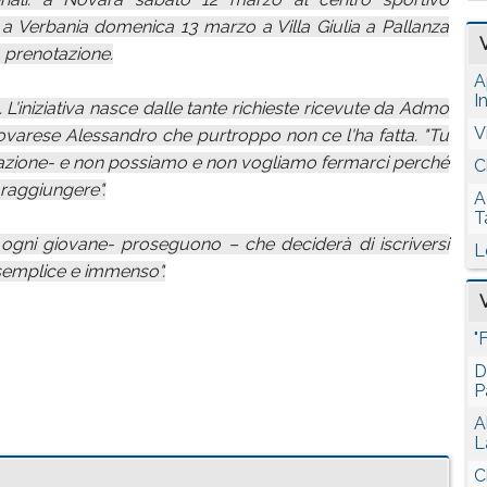
 a Verbania domenica 13 marzo a Villa Giulia a Pallanza
la prenotazione.
A
I
 L'iniziativa nasce dalle tante richieste ricevute da Admo
V
novarese Alessandro che purtroppo non ce l'ha fatta. "Tu
ciazione- e non possiamo e non vogliamo fermarci perché
C
 raggiungere".
A
T
n ogni giovane- proseguono – che deciderà di iscriversi
L
 semplice e immenso".
"
D
P
A
L
C