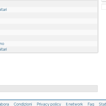
tari
nno
tari
abora
Condizioni
Privacy policy
Il network
Faq
Stat