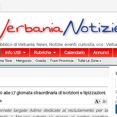
blico di Verbania: News, Notizie, eventi, curiosità, vco : Verba
Info Utili
Rubriche
Calendario
Annunci
ona Toce
Mergozzo
Ossola
Fuori Provincia
Tutte Le Zone »
lle 17 giornata straordinaria di iscrizioni e tipizzazioni.
a
a-
+
ornate targate Admo dedicate al reclutamento per la
inali: a Novara sabato 12 marzo al centro sportivo