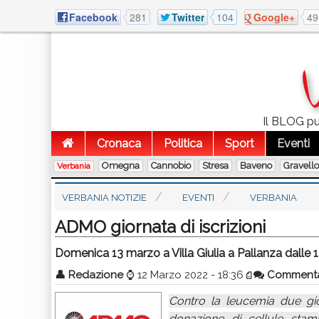
Facebook
281
Twitter
104
Google+
49
Il BLOG pub
Cronaca
Politica
Sport
Eventi
Omegna
Cannobio
Stresa
Baveno
Gravell
Verbania
VERBANIA NOTIZIE
EVENTI
VERBANIA
ADMO giornata di iscrizioni
Domenica 13 marzo a Villa Giulia a Pallanza dalle 10 a
👤
Redazione
⌚
12 Marzo 2022 - 18:36
Comment
Contro la leucemia due gi
donazione di cellule stam