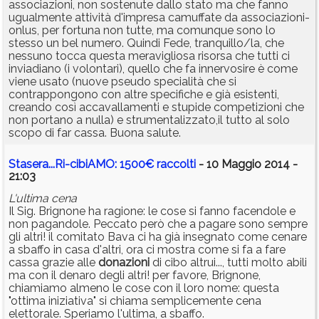
associazioni, non sostenute dallo stato ma che fanno
ugualmente attività d'impresa camuffate da associazioni-
onlus, per fortuna non tutte, ma comunque sono lo
stesso un bel numero. Quindi Fede, tranquillo/la, che
nessuno tocca questa meravigliosa risorsa che tutti ci
inviadiano (i volontari), quello che fa innervosire è come
viene usato (nuove pseudo specialità che si
contrappongono con altre specifiche e già esistenti,
creando così accavallamenti e stupide competizioni che
non portano a nulla) e strumentalizzato,il tutto al solo
scopo di far cassa. Buona salute.
Stasera...Ri-cibiAMO: 1500€ raccolti
- 10 Maggio 2014 -
21:03
L'ultima cena
Il Sig. Brignone ha ragione: le cose si fanno facendole e
non pagandole. Peccato però che a pagare sono sempre
gli altri! il comitato Bava ci ha già insegnato come cenare
a sbaffo in casa d'altri, ora ci mostra come si fa a fare
cassa grazie alle
donazioni
di cibo altrui..., tutti molto abili
ma con il denaro degli altri! per favore, Brignone,
chiamiamo almeno le cose con il loro nome: questa
"ottima iniziativa" si chiama semplicemente cena
elettorale. Speriamo l'ultima, a sbaffo.