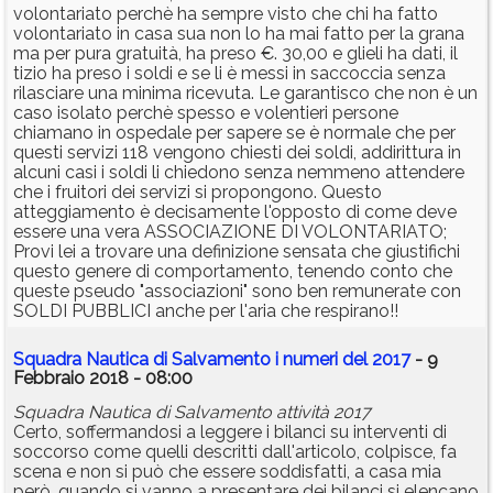
volontariato perchè ha sempre visto che chi ha fatto
volontariato in casa sua non lo ha mai fatto per la grana
ma per pura gratuità, ha preso €. 30,00 e glieli ha dati, il
tizio ha preso i soldi e se li è messi in saccoccia senza
rilasciare una minima ricevuta. Le garantisco che non è un
caso isolato perchè spesso e volentieri persone
chiamano in ospedale per sapere se è normale che per
questi servizi 118 vengono chiesti dei soldi, addirittura in
alcuni casi i soldi li chiedono senza nemmeno attendere
che i fruitori dei servizi si propongono. Questo
atteggiamento è decisamente l'opposto di come deve
essere una vera ASSOCIAZIONE DI VOLONTARIATO;
Provi lei a trovare una definizione sensata che giustifichi
questo genere di comportamento, tenendo conto che
queste pseudo "associazioni" sono ben remunerate con
SOLDI PUBBLICI anche per l'aria che respirano!!
Squadra Nautica di Salvamento i numeri del 2017
- 9
Febbraio 2018 - 08:00
Squadra Nautica di Salvamento attività 2017
Certo, soffermandosi a leggere i bilanci su interventi di
soccorso come quelli descritti dall'articolo, colpisce, fa
scena e non si può che essere soddisfatti, a casa mia
però, quando si vanno a presentare dei bilanci si elencano