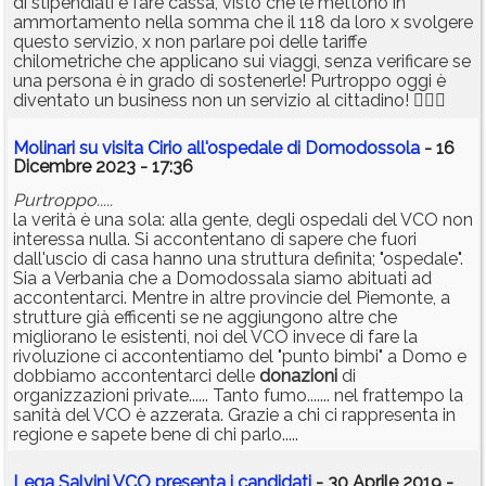
di stipendiati e fare cassa, visto che le mettono in
ammortamento nella somma che il 118 da loro x svolgere
questo servizio, x non parlare poi delle tariffe
chilometriche che applicano sui viaggi, senza verificare se
una persona è in grado di sostenerle! Purtroppo oggi è
diventato un business non un servizio al cittadino! 🤦🏻‍♂️
Molinari su visita Cirio all'ospedale di Domodossola
- 16
Dicembre 2023 - 17:36
Purtroppo.....
la verità è una sola: alla gente, degli ospedali del VCO non
interessa nulla. Si accontentano di sapere che fuori
dall'uscio di casa hanno una struttura definita; "ospedale".
Sia a Verbania che a Domodossala siamo abituati ad
accontentarci. Mentre in altre provincie del Piemonte, a
strutture già efficenti se ne aggiungono altre che
migliorano le esistenti, noi del VCO invece di fare la
rivoluzione ci accontentiamo del "punto bimbi" a Domo e
dobbiamo accontentarci delle
donazioni
di
organizzazioni private...... Tanto fumo....... nel frattempo la
sanità del VCO è azzerata. Grazie a chi ci rappresenta in
regione e sapete bene di chi parlo.....
Lega Salvini VCO presenta i candidati
- 30 Aprile 2019 -