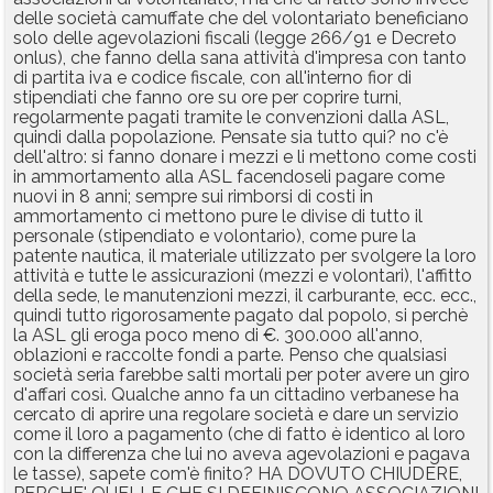
delle società camuffate che del volontariato beneficiano
solo delle agevolazioni fiscali (legge 266/91 e Decreto
onlus), che fanno della sana attività d'impresa con tanto
di partita iva e codice fiscale, con all'interno fior di
stipendiati che fanno ore su ore per coprire turni,
regolarmente pagati tramite le convenzioni dalla ASL,
quindi dalla popolazione. Pensate sia tutto qui? no c'è
dell'altro: si fanno donare i mezzi e li mettono come costi
in ammortamento alla ASL facendoseli pagare come
nuovi in 8 anni; sempre sui rimborsi di costi in
ammortamento ci mettono pure le divise di tutto il
personale (stipendiato e volontario), come pure la
patente nautica, il materiale utilizzato per svolgere la loro
attività e tutte le assicurazioni (mezzi e volontari), l'affitto
della sede, le manutenzioni mezzi, il carburante, ecc. ecc.,
quindi tutto rigorosamente pagato dal popolo, si perchè
la ASL gli eroga poco meno di €. 300.000 all'anno,
oblazioni e raccolte fondi a parte. Penso che qualsiasi
società seria farebbe salti mortali per poter avere un giro
d'affari così. Qualche anno fa un cittadino verbanese ha
cercato di aprire una regolare società e dare un servizio
come il loro a pagamento (che di fatto è identico al loro
con la differenza che lui no aveva agevolazioni e pagava
le tasse), sapete com'è finito? HA DOVUTO CHIUDERE,