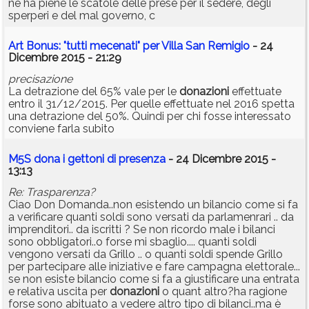
ne ha piene le scatole delle prese per il sedere, degli
sperperi e del mal governo, c
Art Bonus: "tutti mecenati" per Villa San Remigio
- 24
Dicembre 2015 - 21:29
precisazione
La detrazione del 65% vale per le
donazioni
effettuate
entro il 31/12/2015. Per quelle effettuate nel 2016 spetta
una detrazione del 50%. Quindi per chi fosse interessato
conviene farla subito
M5S dona i gettoni di presenza
- 24 Dicembre 2015 -
13:13
Re: Trasparenza?
Ciao Don Domanda..non esistendo un bilancio come si fa
a verificare quanti soldi sono versati da parlamenrari .. da
imprenditori.. da iscritti ? Se non ricordo male i bilanci
sono obbligatori..o forse mi sbaglio.... quanti soldi
vengono versati da Grillo .. o quanti soldi spende Grillo
per partecipare alle iniziative e fare campagna elettorale...
se non esiste bilancio come si fa a giustificare una entrata
e relativa uscita per
donazioni
o quant altro?ha ragione
forse sono abituato a vedere altro tipo di bilanci..ma è