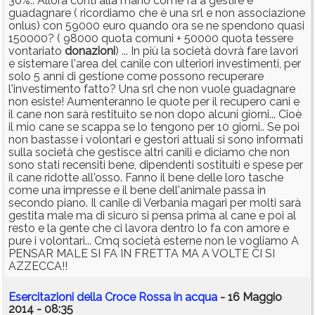
30%.. Allora conti alla mano come fa a gestire e
guadagnare ( ricordiamo che è una srl e non associazione
onlus) con 59000 euro quando ora se ne spendono quasi
150000? ( 98000 quota comuni + 50000 quota tessere
vontariato
donazioni
) ... In più la società dovrà fare lavori
e sistemare l'area del canile con ulteriori investimenti, per
solo 5 anni di gestione come possono recuperare
l'investimento fatto? Una srl che non vuole guadagnare
non esiste! Aumenteranno le quote per il recupero cani e
il cane non sarà restituito se non dopo alcuni giorni... Cioè
il mio cane se scappa se lo tengono per 10 giorni.. Se poi
non bastasse i volontari e gestori attuali si sono informati
sulla società che gestisce altri canili e diciamo che non
sono stati recensiti bene, dipendenti sostituiti e spese per
il cane ridotte all'osso. Fanno il bene delle loro tasche
come una impresse e il bene dell'animale passa in
secondo piano. Il canile di Verbania magari per molti sarà
gestita male ma di sicuro si pensa prima al cane e poi al
resto e la gente che ci lavora dentro lo fa con amore e
pure i volontari... Cmq società esterne non le vogliamo A
PENSAR MALE SI FA IN FRETTA MA A VOLTE CI SI
AZZECCA!!
Esercitazioni della Croce Rossa in acqua
- 16 Maggio
2014 - 08:35