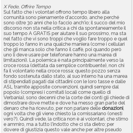
X Fede, Offrire Tempo
Sul fatto che i volontari offrono tempo libero alla
comunità sono pienamente d'accordo, anche perché
sono oltre 30 anni che lo faccio anch'io; il succo del mio
discorso non sta nella critica a chi da spontaneamente il
suo tempo A GRATIS per aiutare il suo prossimo, ma sta
nel fatto che vi sono troppi che voglio fare troppo e quel
troppo lo fanno in una qualche maniera (come i cellulari
che gli manca solo che fanno il caffè, poi quando però
uno li deve usare per telefonare hanno una marea di
limitazioni). La polemica è nata principalmente verso la
croce rossa (dettata da semplice contribuente), non chi
fa il volontario nella croce rossa; questo pozzo senza
fondo sostenuta dallo stato, al suo interno ha una marea
di stipendiati pagati dai cittadini con le loro tasse e dalle
ASL tramite apposite convenzioni, quindi sempre dal
popolo (compresi i comitati locali come quello di
Verbania), sono decenni che la corte dei conti gli chiede di
dimostrare dove mette e dove ha messo gran parte del
denaro che ha ricevuto, per non parlare delle
donazioni
,
ogni volta che gli viene chiesto la comissariano (onesti
vero?). Quindi vede, la critica non è ai volontari, che stimo
e ammiro, ma a tutto l'indotto che ci sta dietro; per
dovere di giustizia questo vale anche per altre pseudo