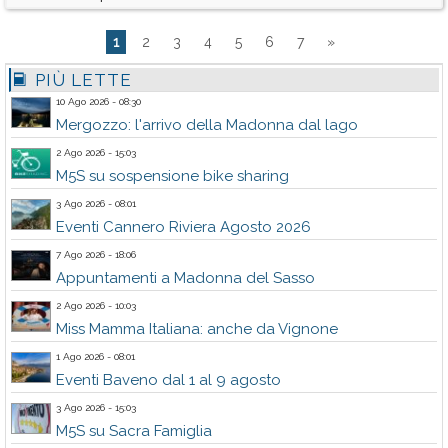
1
2
3
4
5
6
7
»
PIÙ LETTE
10 Ago 2026 - 08:30
Mergozzo: l'arrivo della Madonna dal lago
2 Ago 2026 - 15:03
M5S su sospensione bike sharing
3 Ago 2026 - 08:01
Eventi Cannero Riviera Agosto 2026
7 Ago 2026 - 18:06
Appuntamenti a Madonna del Sasso
2 Ago 2026 - 10:03
Miss Mamma Italiana: anche da Vignone
1 Ago 2026 - 08:01
Eventi Baveno dal 1 al 9 agosto
3 Ago 2026 - 15:03
M5S su Sacra Famiglia