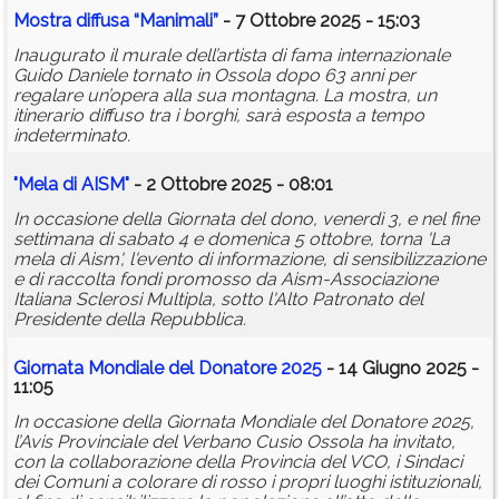
Mostra diffusa “Manimali”
- 7 Ottobre 2025 - 15:03
Inaugurato il murale dell’artista di fama internazionale
Guido Daniele tornato in Ossola dopo 63 anni per
regalare un’opera alla sua montagna. La mostra, un
itinerario diffuso tra i borghi, sarà esposta a tempo
indeterminato.
"Mela di AISM"
- 2 Ottobre 2025 - 08:01
In occasione della Giornata del dono, venerdì 3, e nel fine
settimana di sabato 4 e domenica 5 ottobre, torna 'La
mela di Aism', l'evento di informazione, di sensibilizzazione
e di raccolta fondi promosso da Aism-Associazione
Italiana Sclerosi Multipla, sotto l'Alto Patronato del
Presidente della Repubblica.
Giornata Mondiale del Donatore 2025
- 14 Giugno 2025 -
11:05
In occasione della Giornata Mondiale del Donatore 2025,
l’Avis Provinciale del Verbano Cusio Ossola ha invitato,
con la collaborazione della Provincia del VCO, i Sindaci
dei Comuni a colorare di rosso i propri luoghi istituzionali,