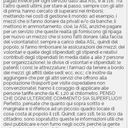
pagati invece per ogni servizio dato alla ASL e al 118. Tra
l'altro questi ultimi, per stare al passo, sempre con gli altri
di prima, hanno cercato di superarsi nei rimborsi,
mettendo nei costi di gestione il mondo: ad esempio, i
mezzi che si fanno donare da privati e/o da banche, li
mettono in ammortamento, cioè, la ASL anzichè pagare
per un servizio che queste realtà gli forniscono gli ripaga
per nuovo un mezzo che si sono fatti donare, (alla faccia
del volontariato); sempre a carico della ASL, quindi del
popolo, si fanno rimborsare: le assicurazioni dei mezzi, dei
volontari e quelle degli stipendiati; gli stipendi e relativi
contributi degli stipendiati (in media dalle 4 aile 7 persone
per organizzazione), le divise di volontari e stipendiati; le
patenti; i corsi; le attrezzature; i farmaci da tenere a bordo
dei mezzi; gli affitti delle sedi; ecc. ecc.; c'è inoltre da
aggiungere che per gli altri servizi che offrono alla
popolazione (trasporti per visite ospedaliere non
convenzionate), hanno il coraggio di applicare alle
persone tariffe anche da €. 1,20 al chilometro. PENSO
CHE OGNI ULTERIORE COMMENTO SIA SUPERFLUO!!!
Perfetto, pensate che quanto qui sopra scritto è
marginale e si riferisce ad un piccolo quadro locale di
cosa costa al popolo il 118. Quindi, caro 118, te lo dico da
cittadino, sono sopratutto queste le informazioni utili che
devi pubblicare e non fumo negli occhi, perchè la gente