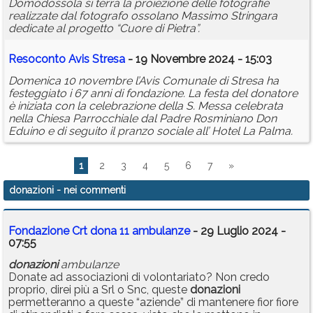
Domodossola si terrà la proiezione delle fotografie
realizzate dal fotografo ossolano Massimo Stringara
dedicate al progetto “Cuore di Pietra”.
Resoconto Avis Stresa
- 19 Novembre 2024 - 15:03
Domenica 10 novembre l’Avis Comunale di Stresa ha
festeggiato i 67 anni di fondazione. La festa del donatore
è iniziata con la celebrazione della S. Messa celebrata
nella Chiesa Parrocchiale dal Padre Rosminiano Don
Eduino e di seguito il pranzo sociale all’ Hotel La Palma.
1
2
3
4
5
6
7
»
donazioni
- nei commenti
Fondazione Crt dona 11 ambulanze
- 29 Luglio 2024 -
07:55
donazioni
ambulanze
Donate ad associazioni di volontariato? Non credo
proprio, direi più a Srl o Snc, queste
donazioni
permetteranno a queste “aziende” di mantenere fior fiore