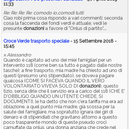
11:33
Re: Re: Re: Re: comodo io,comodi tutti
Ciao robi prima cosa rispondo a vari commenti; seconda
cosa la faccenda dei fondi verdi è attuale, vedi le
presunte
donazioni
a favore di "Onlus di partito"....
Croce Verde trasporto speciale
- 15 Settembre 2018 -
15:45
x Alessandro
Quando è capitato ad uno dei miei famigliari per un
intervento 118 (come ben sa tutto è pagato dalle nostre
tasche); a fine trasporto, mia madre ha chiesto ad uno di
questi (presumo uno stipendiato), se doveva pagare
qualcosa (COME SI FACEVA QUANDO IL VERO
VOLONTARIATO VIVEVA SOLO DI
donazioni
), questo
tizio, senza dirle che il servizio era a carico del 118 (CHE E'
D'OBBLIGO QUANDO UN UTENTE CHIEDE, SI
DOCUMENTI), le ha detto che non c'era tariffa ma era ad
oblazione, a quel punto mia madre, già scossa per la
salute del famigliare, ma sopratutto ignara dei giri di
denaro e di stipendiati che gravitano attorno a questo
poco trasparente mondo di queste pseudo croci
camuffate da onlus, una donna anziana che crede nel