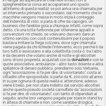
in hangar ad aspettare le chiamate (infatti non si
spiegherebbe la corsa ad accaparrarsi uno spazio
all'interno di questa realtà); se poi arriva una chiamata per
un intervento primario o secondario, dal momento che le
macchine vengono messe in moto inizia il conteggio
dell'indennità di volo; si parla di cifre da capogiro, un
business che farebbe gola a chiunque, infatti, come sopra
detto, c'è una lotta furibonda per ottenerne appalti e
convenzioni; mi chiedo, se volevano davvero dare un
ottimo servizio con costi contenutissimi per il popolo
bastava imitare la Rega svizzera, dove ogni chiamata
viene pagata da chi richiede l'intervento, ecco perchè li da
loro tutti si assicurano e alla collettività costa 0, tra l'altro
è da decenni che volano anche di notte e gli elicotteri
sono di loro proprietà, acquistati con le
donazioni
e con le
quote associative. ambulanze - altro tasto dolente e altra
spillatrice di denaro pubblico, prendiamo solo Verbania,
ogni "associazione, si fa per dire, di volontariato", costa ai
cittadini cifre spropositate, si parte da €. 200.000 all'anno
in su per ognuna di queste realtà e, attenzione, adesso
viene il bello, per non stare indietro dal servizio elicotteri,
anche queste pseudo società camuffate da "associazioni,
si fa per dire, di volontariato", con tanto di stipendiati al
seguito, anche loro vengono pagate per stare in stand by
in attesa di chiamate e non, come sarebbe di logica,