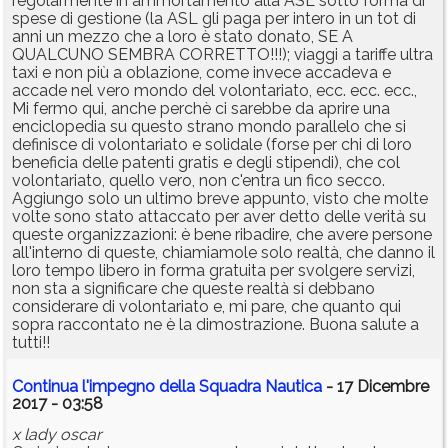
regolarmente in ammortamento alla ASL sotto forma di
spese di gestione (la ASL gli paga per intero in un tot di
anni un mezzo che a loro è stato donato, SE A
QUALCUNO SEMBRA CORRETTO!!!); viaggi a tariffe ultra
taxi e non più a oblazione, come invece accadeva e
accade nel vero mondo del volontariato, ecc. ecc. ecc.,
Mi fermo qui, anche perchè ci sarebbe da aprire una
enciclopedia su questo strano mondo parallelo che si
definisce di volontariato e solidale (forse per chi di loro
beneficia delle patenti gratis e degli stipendi), che col
volontariato, quello vero, non c'entra un fico secco.
Aggiungo solo un ultimo breve appunto, visto che molte
volte sono stato attaccato per aver detto delle verità su
queste organizzazioni: è bene ribadire, che avere persone
all'interno di queste, chiamiamole solo realtà, che danno il
loro tempo libero in forma gratuita per svolgere servizi,
non sta a significare che queste realtà si debbano
considerare di volontariato e, mi pare, che quanto qui
sopra raccontato ne è la dimostrazione. Buona salute a
tutti!!
Continua l'impegno della Squadra Nautica
- 17 Dicembre
2017 - 03:58
x lady oscar