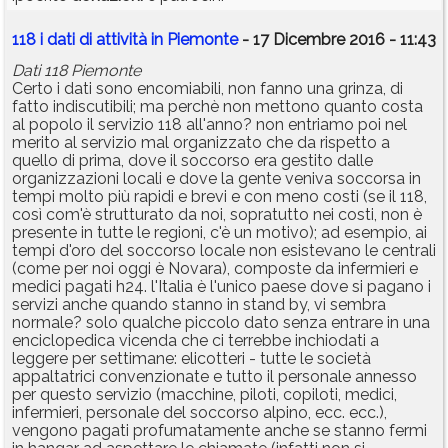
118 i dati di attività in Piemonte
- 17 Dicembre 2016 - 11:43
Dati 118 Piemonte
Certo i dati sono encomiabili, non fanno una grinza, di
fatto indiscutibili; ma perchè non mettono quanto costa
al popolo il servizio 118 all'anno? non entriamo poi nel
merito al servizio mal organizzato che da rispetto a
quello di prima, dove il soccorso era gestito dalle
organizzazioni locali e dove la gente veniva soccorsa in
tempi molto più rapidi e brevi e con meno costi (se il 118,
così com'è strutturato da noi, sopratutto nei costi, non è
presente in tutte le regioni, c'è un motivo); ad esempio, ai
tempi d'oro del soccorso locale non esistevano le centrali
(come per noi oggi è Novara), composte da infermieri e
medici pagati h24. l'Italia è l'unico paese dove si pagano i
servizi anche quando stanno in stand by, vi sembra
normale? solo qualche piccolo dato senza entrare in una
enciclopedica vicenda che ci terrebbe inchiodati a
leggere per settimane: elicotteri - tutte le società
appaltatrici convenzionate e tutto il personale annesso
per questo servizio (macchine, piloti, copiloti, medici,
infermieri, personale del soccorso alpino, ecc. ecc.),
vengono pagati profumatamente anche se stanno fermi