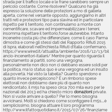
strada per il traffico locale e le frane sarebbero sempre un
pericolo costante. Come risolvere? Qualcuno ha già
espresso la soluzione delle protezioni a mo di galleria
aperta, come nel versante opposto, aggiungiamo in altri
tratti reti e protezioni tipo para slavina ed in particolare
rispetto per il territorio, non continuiamo a monte con
cementificare, scavare ed impermeabilizzare i terreni,
insomma rispettare il territorio,forse aiuterebbe. Intanto
incenerire costa più che differenziare, come il caso Parma
dimostra e come gli stessi dati del Rapporto Rifiuti 2015
di Ispra, elaborati nell’inchiesta Rifiuti d’Italia confermano.
https://www.wired.it/attualita/ambiente/2016/12/13/bil
ancio-inceneritori-italiani/ Mentre per quanto riguarda il
finanziamento ai partiti, sono una vergogna,
personalmente non dico non ci debbano essere soldi per
la politica, ma lo status quo è una vergogna ed un insulto
alla povertà. Hai visto la tabella? Quanto spendono e
quanto invece percepiscono? È un rimborso spese
elettorali non dobbiamo dare più di quanto non
rendicontato, il m5s ha speso circa 700 mila euro per le
nazionali del 2013 ed ha chiesto micro
donazioni
private.
Non si vuole arrivare a quello? Per lo meno bisogna
avvicinarsi. Molti si chiedono come sconfiggere il m5s....è
semplicissimo, bisogna attuare il loro programma
http://www.ilfattoquotidiano.it/2015/07/26/finanziame