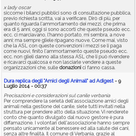
x lady oscar
siccome i bilanci pubblici sono di consultazione pubblica,
previo richiesta scritta, vai a verificare. Dirò di più, per
quanto riguarda l'ammortamento dei mezzi, che prima
era di 5 anni, oggi si sono accorti che queste pseudo ecc.
ecc. ci marciavano, l'hanno portato, mi sembra, a nove
anni; ma sempre gliele ripagano nuove. Come mai, visto
che la ASL con queste convenzioni i mezzi se li paga
come nuovi, finito l'ammortamento queste pseudo ecc.
ecc. non glieli danno alla stessa ASL che li può rivendere
e ricavarci qualcosa e non lasciarle vendere a queste
organizzazioni che, sulle
donazioni
ci fanno cassa.
Dura replica degli "Amici degli Animali" ad Adigest
- 9
Luglio 2014 - 00:37
Precisazioni e considerazioni sul canile verbania
Per comprendere la serietà dell'associazione amici degli
animali nella gestione del canile, siete tutti invitati nella
struttura per prendere atto della situazione. Vi renderete
conto che quanto divulgato dal nuovo gestore è pura
diffamazione. I volontari dell'associazione hanno sempre
pensato unicamente al benessere ed alla salute dei cani,
senza altre finalità. Il comune di Verbania, grazie al