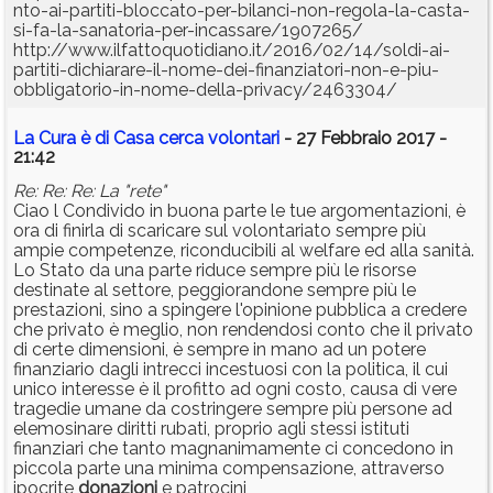
nto-ai-partiti-bloccato-per-bilanci-non-regola-la-casta-
si-fa-la-sanatoria-per-incassare/1907265/
http://www.ilfattoquotidiano.it/2016/02/14/soldi-ai-
partiti-dichiarare-il-nome-dei-finanziatori-non-e-piu-
obbligatorio-in-nome-della-privacy/2463304/
La Cura è di Casa cerca volontari
- 27 Febbraio 2017 -
21:42
Re: Re: Re: La "rete"
Ciao l Condivido in buona parte le tue argomentazioni, è
ora di finirla di scaricare sul volontariato sempre più
ampie competenze, riconducibili al welfare ed alla sanità.
Lo Stato da una parte riduce sempre più le risorse
destinate al settore, peggiorandone sempre più le
prestazioni, sino a spingere l'opinione pubblica a credere
che privato è meglio, non rendendosi conto che il privato
di certe dimensioni, è sempre in mano ad un potere
finanziario dagli intrecci incestuosi con la politica, il cui
unico interesse è il profitto ad ogni costo, causa di vere
tragedie umane da costringere sempre più persone ad
elemosinare diritti rubati, proprio agli stessi istituti
finanziari che tanto magnanimamente ci concedono in
piccola parte una minima compensazione, attraverso
ipocrite
donazioni
e patrocini