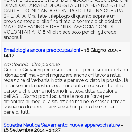
PERCHE' QUELLE CHE SI DEFINISCONO ASSOCIAZIONI
DI VOLONTARIATO DI QUESTA CITTA', HANNO FATTO
CARTELLO INIZIANDO CONTRO DI LUI UNA GUERRA
SPIETATA. Ora, fate il riepilogo di quanto sopra e un
breve conteggio, alla fine tirate le somme e chiedetevi:
MA COME FANNO A DEFINIRSI ASSOCIAZIONI DI
VOLONTARIATO!!! Mi dispiace solo per chi gli crede
ancora!!!
Ematologia ancora preoccupazioni
- 18 Giugno 2015 -
14:17
ematologia-altre persone
Grazie a Giovanni per le sue parole e per le sue importanti
"
donazioni
", ma vorrei ringraziare anche chi lavora nella
redazione di Verbania Notizie per averci dato la possibilità
di far sentire la nostra voce e incontrare così anche altre
persone che come noi sono in attesa della decisione
dell'ASL. Siamo pronti ad unire le nostre forze per
affrontare al meglio la situazione ma nello stesso tempo
speriamo di cuore di arrivare ad un punto fermo per il
bene di tutti.
Squadra Nautica Salvamento: nuove apparecchiature
-
16 Settembre 2014 - 19:37