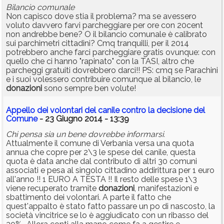
Bilancio comunale
Non capisco dove stia il problema? ma se avessero
voluto davvero farvi parcheggiare per ore con 20cent
non andrebbe bene? O il bilancio comunale è calibrato
sui parchimetri cittadini? Cmq tranquilli, per il 2014
potrebbero anche farci parcheggiare gratis ovunque: con
quello che ci hanno "rapinato" con la TASI, altro che
parcheggi gratuiti dovrebbero darci!! PS: cmq se Parachini
e i suoi volessero contribuire comunque al bilancio, le
donazioni
sono sempre ben volute!
Appello dei volontari del canile contro la decisione del
Comune
- 23 Giugno 2014 - 13:39
Chi pensa sia un bene dovrebbe informarsi.
Attualmente il comune di Verbania versa una quota
annua che copre per 2\3 le spese del canile, questa
quota è data anche dal contributo di altri 30 comuni
associati e pesa al singolo cittadino addirittura per 1 euro
all'anno !! 1 EURO A TESTA !! Il resto delle spese 1\3
viene recuperato tramite
donazioni
, manifestazioni e
sbattimento dei volontari. A parte il fatto che
quest'appalto è stato fatto passare un po di nascosto, la
società vincitrice se lo è aggiudicato con un ribasso del