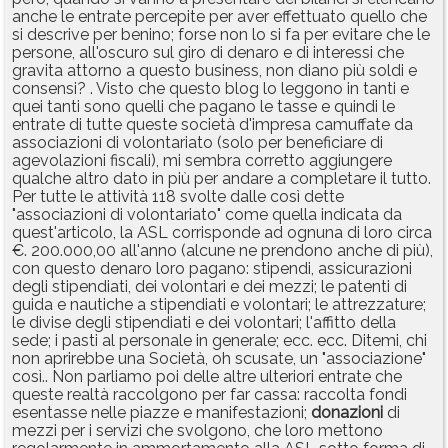
anche le entrate percepite per aver effettuato quello che
si descrive per benino; forse non lo si fa per evitare che le
persone, all'oscuro sul giro di denaro e di interessi che
gravita attorno a questo business, non diano più soldi e
consensi? . Visto che questo blog lo leggono in tanti e
quei tanti sono quelli che pagano le tasse e quindi le
entrate di tutte queste società d'impresa camuffate da
associazioni di volontariato (solo per beneficiare di
agevolazioni fiscali), mi sembra corretto aggiungere
qualche altro dato in più per andare a completare il tutto.
Per tutte le attività 118 svolte dalle così dette
"associazioni di volontariato" come quella indicata da
quest'articolo, la ASL corrisponde ad ognuna di loro circa
€. 200.000,00 all'anno (alcune ne prendono anche di più),
con questo denaro loro pagano: stipendi, assicurazioni
degli stipendiati, dei volontari e dei mezzi; le patenti di
guida e nautiche a stipendiati e volontari; le attrezzature;
le divise degli stipendiati e dei volontari; l'affitto della
sede; i pasti al personale in generale; ecc. ecc. Ditemi, chi
non aprirebbe una Società, oh scusate, un "associazione"
così.. Non parliamo poi delle altre ulteriori entrate che
queste realtà raccolgono per far cassa: raccolta fondi
esentasse nelle piazze e manifestazioni;
donazioni
di
mezzi per i servizi che svolgono, che loro mettono