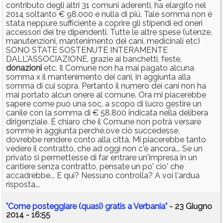
contributo degli altri 31 comuni aderenti, ha elargito nel
2014 soltanto € 98.000 e nulla di più. Tale somma non è
stata neppure sufficiente a coprire gli stipendi ed oneri
accessori dei tre dipendenti. Tutte le altre spese (utenze,
manutenzioni, mantenimento dei cani, medicinali etc)
SONO STATE SOSTENUTE INTERAMENTE
DALL'ASSOCIAZIONE, grazie ai banchetti, feste,
donazioni
etc. Il Comune non ha mai pagato alcuna
somma x il mantenimento dei cani, in aggiunta alla
somma di cui sopra. Pertanto il numero dei cani non ha
mai portato alcun onere al comune. Ora mi piacerebbe
sapere come può una soc. a scopo di lucro gestire un
canile con la somma di € 58.800 indicata nella delibera
dirigenziale. È chiaro che il Comune non potrà versare
somme in aggiunta perché,ove ciò succedesse,
dovrebbe rendere conto alla città. Mi piacerebbe tanto
vedere il contratto, che ad oggi non c'è ancora... Se un
privato si permettesse di far entrare un'impresa in un
cantiere senza contratto, pensate un po' cio' che
accadrebbe... E qui? Nessuno controlla? A voi l'ardua
risposta...
"Come posteggiare (quasi) gratis a Verbania"
- 23 Giugno
2014 - 16:55