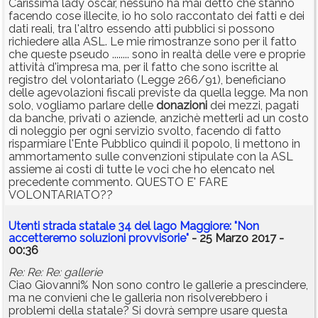
Carissima lady oscar, nessuno ha mai detto che stanno
facendo cose illecite, io ho solo raccontato dei fatti e dei
dati reali, tra l'altro essendo atti pubblici si possono
richiedere alla ASL. Le mie rimostranze sono per il fatto
che queste pseudo ........ sono in realtà delle vere e proprie
attività d'impresa ma, per il fatto che sono iscritte al
registro del volontariato (Legge 266/91), beneficiano
delle agevolazioni fiscali previste da quella legge. Ma non
solo, vogliamo parlare delle
donazioni
dei mezzi, pagati
da banche, privati o aziende, anzichè metterli ad un costo
di noleggio per ogni servizio svolto, facendo di fatto
risparmiare l'Ente Pubblico quindi il popolo, li mettono in
ammortamento sulle convenzioni stipulate con la ASL
assieme ai costi di tutte le voci che ho elencato nel
precedente commento. QUESTO E' FARE
VOLONTARIATO??
Utenti strada statale 34 del lago Maggiore: "Non
accetteremo soluzioni provvisorie"
- 25 Marzo 2017 -
00:36
Re: Re: Re: gallerie
Ciao Giovanni% Non sono contro le gallerie a prescindere,
ma ne convieni che le galleria non risolverebbero i
problemi della statale? Si dovrà sempre usare questa