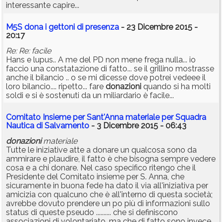
interessante capire...
M5S dona i gettoni di presenza
- 23 Dicembre 2015 -
20:17
Re: Re: facile
Hans e lupus.. A me del PD non mene frega nulla... io
faccio una constatazione di fatto... se il grillino mostrasse
anche il bilancio .. o se mi dicesse dove potrei vedeee il
loro bilancio.... ripetto... fare
donazioni
quando si ha molti
soldi e si è sostenuti da un miliardario è facile...
Comitato Insieme per Sant'Anna materiale per Squadra
Nautica di Salvamento
- 3 Dicembre 2015 - 06:43
donazioni
materiale
Tutte le iniziative atte a donare un qualcosa sono da
ammirare e plaudire, il fatto è che bisogna sempre vedere
cosa e a chi donare. Nel caso specifico ritengo che il
Presidente del Comitato insieme per S. Anna, che
sicuramente in buona fede ha dato il via all'iniziativa per
amicizia con qualcuno che è all'interno di questa società;
avrebbe dovuto prendere un po più di informazioni sullo
status di queste pseudo .......... che si definiscono
associazioni di volontariato, ma che di fatto sono invece