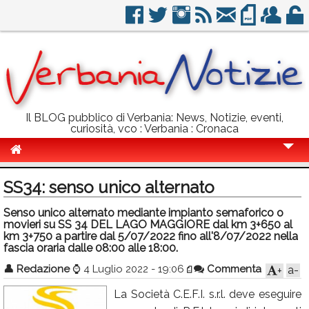
Il BLOG pubblico di Verbania: News, Notizie, eventi,
curiosità, vco : Verbania : Cronaca
Cronaca
SS34: senso unico alternato
Politica
Senso unico alternato mediante impianto semaforico o
movieri su SS 34 DEL LAGO MAGGIORE dal km 3+650 al
Sport
km 3+750 a partire dal 5/07/2022 fino all'8/07/2022 nella
fascia oraria dalle 08:00 alle 18:00.
Eventi
👤
Redazione
⌚
4 Luglio 2022 - 19:06
Commenta
a-
+
Info Utili
La Società C.E.F.I. s.r.l. deve eseguire
Rubriche