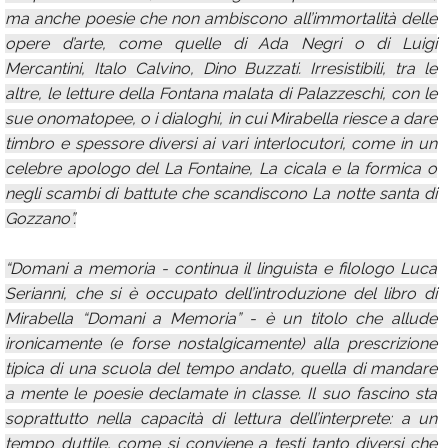
ma anche poesie che non ambiscono all’immortalità delle
opere d’arte, come quelle di Ada Negri o di Luigi
Mercantini, Italo Calvino, Dino Buzzati. Irresistibili, tra le
altre, le letture della Fontana malata di Palazzeschi, con le
sue onomatopee, o i dialoghi, in cui Mirabella riesce a dare
timbro e spessore diversi ai vari interlocutori, come in un
celebre apologo del La Fontaine, La cicala e la formica o
negli scambi di battute che scandiscono La notte santa di
Gozzano”.
“Domani a memoria - continua il linguista e filologo Luca
Serianni, che si è occupato dell’introduzione del libro di
Mirabella “Domani a Memoria” - è un titolo che allude
ironicamente (e forse nostalgicamente) alla prescrizione
tipica di una scuola del tempo andato, quella di mandare
a mente le poesie declamate in classe. Il suo fascino sta
soprattutto nella capacità di lettura dell’interprete: a un
tempo duttile, come si conviene a testi tanto diversi che