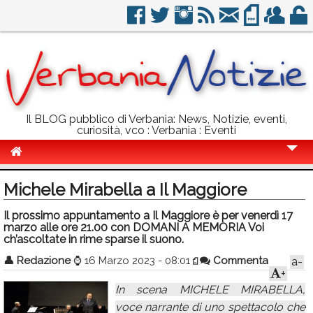
Il BLOG pubblico di Verbania: News, Notizie, eventi,
curiosità, vco : Verbania : Eventi
Cronaca
Michele Mirabella a Il Maggiore
Politica
Il prossimo appuntamento a Il Maggiore è per venerdì 17
marzo alle ore 21.00 con DOMANI A MEMORIA Voi
Sport
ch’ascoltate in rime sparse il suono.
Eventi
👤
Redazione
⌚
16 Marzo 2023 - 08:01
Commenta
a-
+
Info Utili
In scena MICHELE MIRABELLA,
Rubriche
voce narrante di uno spettacolo che