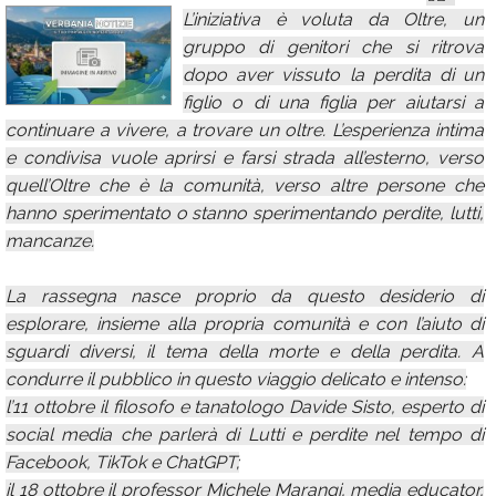
L’iniziativa è voluta da Oltre, un
Calendario
gruppo di genitori che si ritrova
Annunci
dopo aver vissuto la perdita di un
figlio o di una figlia per aiutarsi a
continuare a vivere, a trovare un oltre. L’esperienza intima
e condivisa vuole aprirsi e farsi strada all’esterno, verso
quell’Oltre che è la comunità, verso altre persone che
hanno sperimentato o stanno sperimentando perdite, lutti,
mancanze.
La rassegna nasce proprio da questo desiderio di
esplorare, insieme alla propria comunità e con l’aiuto di
sguardi diversi, il tema della morte e della perdita. A
condurre il pubblico in questo viaggio delicato e intenso:
l’11 ottobre il filosofo e tanatologo Davide Sisto, esperto di
social media che parlerà di Lutti e perdite nel tempo di
Facebook, TikTok e ChatGPT;
il 18 ottobre il professor Michele Marangi, media educator,