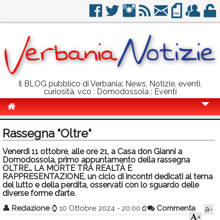
Il BLOG pubblico di Verbania: News, Notizie, eventi,
curiosità, vco : Domodossola : Eventi
Cronaca
Rassegna "Oltre"
Politica
Venerdì 11 ottobre, alle ore 21, a Casa don Gianni a
Domodossola, primo appuntamento della rassegna
Sport
OLTRE… LA MORTE TRA REALTÀ E
RAPPRESENTAZIONE, un ciclo di incontri dedicati al tema
Eventi
del lutto e della perdita, osservati con lo sguardo delle
diverse forme d’arte.
Info Utili
👤
Redazione
⌚
10 Ottobre 2024 - 20:00
Commenta
a-
Rubriche
+