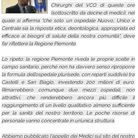
Chirurghi del VCO di queste ore
Calendario
(sottoscritto da decine di medici), nel
Annunci
quale si afferma "che solo un ospedale Nuovo, Unico e
Centrale sia la risposta etica, deontologica, appropriata ed
efficace ai bisogni di salute della nostra comunità", deve
far riflettere la Regione Piemonte.
Lo ripeto: la regione Piemonte riveda le proprie scelte in
campo sanitario, perché non ha davvero senso riproporre
la formula dell’ospedale plurisede, con reparti suddivisi tra
Castelli e San Biagio, investendo 200 milioni di euro.
Rimarrebbero comunque due mezzi ospedali, non
attrattivi, che renderebbero ancora più difficile il
raggiungimento di un livello qualitativo almeno sufficiente
per la sanità del nostro territorio. Le poche risorse di
personale vanno concentrate in un’unica struttura.
Abbiamo pubblicato l'appello dei Medici sul sito del nostro