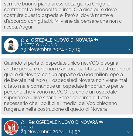
sempre buono piano aress della giunta Ghigo di
centrodestra. Moooolto prima! Ora dica pure dove
costruire questo ospedale. Però si dovrà mettere
d'accordo con gli altri. Mi viene da pensare che non ci
riesca. Auguri.
2
OSPEDALE NUOVO DI NOVARA
Lazzaro Claudio
23 Novembre 2024 - 07:19
Quando si parla di ospedale unico nel VCO bisogna
anche pensare che non è ancora partita la costruzione di
quello di Novara con un appalto da 600 milioni opera
deliberata nel 2020, L'ospedaledi Novara non viene mai
citato ma è comunque un ospedale importante per le
persone che vivono nel VCO perchè è un ospedale
superiore e universitario. Sarebbe prima di tutto
necessario che i politici e i medici del Vco chiedano
l'urgenza nella costruzione di quello di Novara
Re: OSPEDALE NUOVO DI NOVARA
ghiffa
23 Novembre 2024 - 14:52