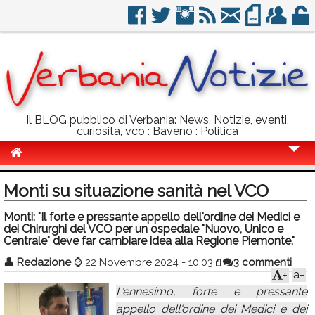
Il BLOG pubblico di Verbania: News, Notizie, eventi,
curiosità, vco : Baveno : Politica
Cronaca
Monti su situazione sanità nel VCO
Politica
Monti: "Il forte e pressante appello dell'ordine dei Medici e
dei Chirurghi del VCO per un ospedale "Nuovo, Unico e
Sport
Centrale" deve far cambiare idea alla Regione Piemonte."
Eventi
👤
Redazione
⌚
22 Novembre 2024 - 10:03
3 commenti
a-
+
Info Utili
L'ennesimo, forte e pressante
Rubriche
appello dell'ordine dei Medici e dei