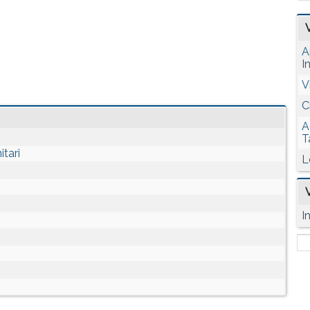
A
I
V
C
A
T
tari
L
I