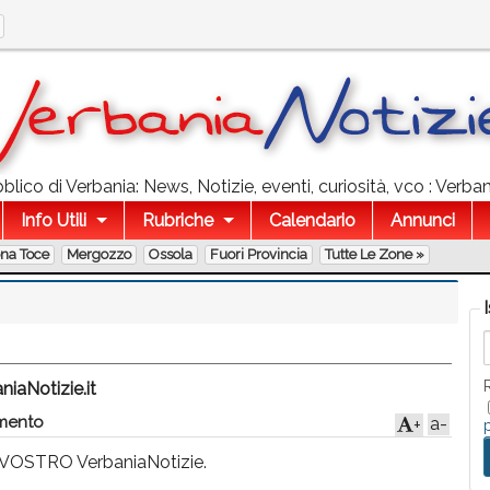
lico di Verbania: News, Notizie, eventi, curiosità, vco : Verba
Info Utili
Rubriche
Calendario
Annunci
ona Toce
Mergozzo
Ossola
Fuori Provincia
Tutte Le Zone »
niaNotizie.it
mento
a-
+
l VOSTRO VerbaniaNotizie.