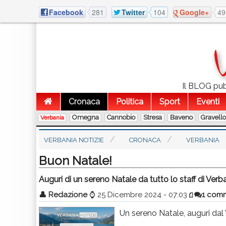
Facebook
281
Twitter
104
Google+
49
Il BLOG pubb
Cronaca
Politica
Sport
Eventi
Omegna
Cannobio
Stresa
Baveno
Gravell
Verbania
VERBANIA NOTIZIE
CRONACA
VERBANIA
Buon Natale!
Auguri di un sereno Natale da tutto lo staff di Verba
👤
Redazione
⌚
25 Dicembre 2024 - 07:03
1 com
Un sereno Natale, auguri da