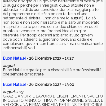
avrebbe bisogno di un governo nettamente di destra (me
lo auguro perchè per i miei gusti quello attuale non è
abbastanza di dx pur condividendone la maggior parte
del programma e delle fino ad ora fatte) o di uno
nettamente di sinistra (...non che me lo
auguri
!) . Lo sò:
non sono e non sono mai stato e mai sarò un moderato
ma preferisco le persone con le idee chiare e non quelli
pronto a svendere le loro (poche) idee al miglior
offerente. Per troppi decenni abbiamo avuto governi
dove pochi aderenti al garofano facevano cadere e
cambiavano governi con i loro scarsi (ma numericamente
indispensabili) voti.
Buon Natale!
- 26 Dicembre 2023 - 13:27
auguri
Buon Natale e grazie per la disponibilità e professionalità
che sempre dimostrate.
Buon Natale!
- 26 Dicembre 2023 - 13:00
auguri
2023
GRAZIE A VOI x IL LAVORO DILIGENTEMENTE SVOLTO
IN QUESTO ANNO. OTTIMA INFORMAZIONE, SNELLA E
VELOCE. UNA FIRMA SINCERA PER IL NS TERRITORIO!