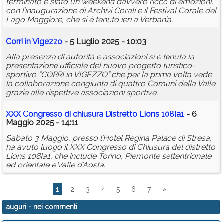
terminato è stato un weekend davvero ricco di emozioni,
con l’inaugurazione di Archivi Corali e il Festival Corale del
Lago Maggiore, che si è tenuto ieri a Verbania.
Corri in Vigezzo
- 5 Luglio 2025 - 10:03
Alla presenza di autorità e associazioni si è tenuta la
presentazione ufficiale del nuovo progetto turistico-
sportivo “CORRI in VIGEZZO” che per la prima volta vede
la collaborazione congiunta di quattro Comuni della Valle
grazie alle rispettive associazioni sportive.
XXX Congresso di chiusura Distretto Lions 108Ia1
- 6
Maggio 2025 - 14:11
Sabato 3 Maggio, presso l’Hotel Regina Palace di Stresa,
ha avuto luogo il XXX Congresso di Chiusura del distretto
Lions 108Ia1, che include Torino, Piemonte settentrionale
ed orientale e Valle d’Aosta.
1
2
3
4
5
6
7
»
auguri
- nei commenti