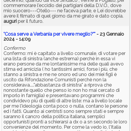
decennio, quando da vice Sindaco , venne a Pogallo, per
commemorare l'eccidio dei partigiani della D.V.O., dove
mio suocero---Otello--- ne faceva parte, e Lei dovrebbe
avere il filmato di quel giorno da me girato e dato copia.
auguri
per il futuro.
"Cosa serve a Verbania per vivere meglio?""
- 23 Gennaio
2024 - 14:09
Confermo
Confermo: mi è capitato a livello comunale, di votare per
una lista di sinistra (anche estrema) perchè in essa vi
erano persone da me lontanissime ma delle quali avevo
stima ed amicizia ( ho tantissimi amici, forse i più, che
stanno a sinistra e me ne onoro ed uno dei miei figli è
uscito da Rifondazione Comunisti perchè non la
considerava....."abbastanza di sinistra" a riprova che
nonostante quello che penso io non ho mai cercato di
imporlo in famiglia) e presentavano programmi che
condividevo più di quelli di altre liste: ma a livello locale
per me l'ideologia conta poco o nulla, contano le persone
ed i fatti. Quanto ai centristi sono sempre stati e sempre
saranno il cancro della politica italiana, semplici
opportunisti pronti a schierarsi a dx o a sn secondo le loro
convenienze del momento. Per come la vedo io, l'Italia