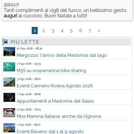
BRAVI!
Tanti complimenti ai vigili del fuoco, un bellissimo gesto,
auguri
al cucciolo, Buon Natale a tutti!
1
2
3
4
5
6
7
»
PIÙ LETTE
10 Ago 2026 - 08:30
Mergozzo: l'arrivo della Madonna dal lago
2 Ago 2026 - 15:03
M5S su sospensione bike sharing
3 Ago 2026 - 08:01
Eventi Cannero Riviera Agosto 2026
7 Ago 2026 - 18:06
Appuntamenti a Madonna del Sasso
2 Ago 2026 - 10:03
Miss Mamma Italiana: anche da Vignone
1 Ago 2026 - 08:01
Eventi Baveno dal 1 al 9 agosto