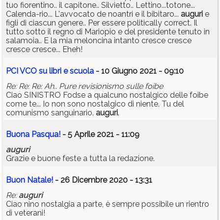
tuo fiorentino.. il capitone.. Silvietto.. Lettino...totone...
Calenda-rio... L'avvocato de noantri e il bibitaro...
auguri
e
figli di ciascun genere.. Per essere politically correct. Il
tutto sotto il regno di Mariopio e del presidente tenuto in
salamoia.. E la mia meloncina intanto cresce cresce
cresce cresce... Eheh!
PCI VCO su libri e scuola
- 10 Giugno 2021 - 09:10
Re: Re: Re: Ah.. Pure revisionismo sulle foibe
Ciao SINISTRO Fodse a qualcuno nostalgico delle foibe
come te... Io non sono nostalgico di niente. Tu del
comunismo sanguinario.
auguri
.
Buona Pasqua!
- 5 Aprile 2021 - 11:09
auguri
Grazie e buone feste a tutta la redazione.
Buon Natale!
- 26 Dicembre 2020 - 13:31
Re:
auguri
Ciao nino nostalgia a parte, è sempre possibile un rientro
di veterani!