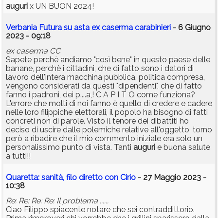
auguri
x UN BUON 2024!
Verbania Futura su asta ex caserma carabinieri
- 6 Giugno
2023 - 09:18
ex caserma CC
Sapete perchè andiamo "così bene" in questo paese delle
banane, perchè i cittadini, che di fatto sono i datori di
lavoro dell'intera macchina pubblica, politica compresa,
vengono considerati da questi "dipendenti", che di fatto
fanno i padroni, dei p....a,! C A P I T O come funziona?
L'errore che molti di noi fanno è quello di credere e cadere
nelle loro filippiche elettorali, il popolo ha bisogno di fatti
concreti non di parole. Visto il tenore dei dibattiti ho
deciso di uscire dalle polemiche relative all'oggetto, torno
però a ribadire che il mio commento iniziale era solo un
personalissimo punto di vista. Tanti
auguri
e buona salute
a tutti!!
Quaretta: sanità, filo diretto con Cirio
- 27 Maggio 2023 -
10:38
Re: Re: Re: Re: Il problema ......
Ciao Filippo spiacente notare che sei contraddittorio.