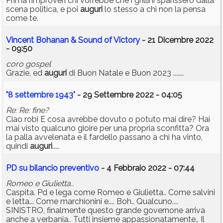
Prima rimproveri chi vorrebbe che i grillini sparissero dalla
scena politica, e poi
auguri
lo stesso a chi non la pensa
come te.
Vincent Bohanan & Sound of Victory
- 21 Dicembre 2022
- 09:50
coro gospel
Grazie, ed
auguri
di Buon Natale e Buon 2023 .......
"8 settembre 1943"
- 29 Settembre 2022 - 04:05
Re: Re: fine?
Ciao robi E cosa avrebbe dovuto o potuto mai dire? Hai
mai visto qualcuno gioire per una propria sconfitta? Ora
la palla avvelenata e il fardello passano a chi ha vinto,
quindi
auguri
.....
PD su bilancio preventivo
- 4 Febbraio 2022 - 07:44
Romeo e Giulietta..
Caspita. Pd e lega come Romeo e Giulietta.. Come salvini
e letta... Come marchionini e.... Boh.. Qualcuno....
SINISTRO, finalmente questo grande governone arriva
anche a verbania.. Tutti insieme appassionatamente.. Il