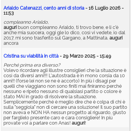
Arialdo Catenazzi, cento anni di storia
- 16 Luglio 2026 -
11:53
compleanno Arialdo,
auguri
buon compleanno Arialdo, ti trovo bene, e li c'è
anche mia suocera, oggi gle lo dico, così vi vedete, io dal
2017, mi sono trasferito sul Gargano, a Mattinata.
auguri
ancora
Cristina su viabilità in città
- 29 Marzo 2025 - 15:49
Perché prima era diverso?
Volevo ricordare agli illustre consiglieri che la situazione è
così da diversi anni!!! L'autostrada è in mono corsia da 10
anni!! (forse lei non se ne è accorto) In più i disagi per
quelli che viaggiano non sono finiti mai finiranno perché
nessuno e ripeto nessuno di qualsiasi partito o colore è
stato MAI in grado di risolvere la situazione.
Semplicemente perché è meglio dire che è colpa di chi è
sulla "seggiola" non di cercare una soluzione! Il suo partito
non aveva e NON HA nessun progetto al riguardo, giusto
per farglielo presente caro e cara consigliere! In più
provate voi a parlare con Anas!
auguri
!