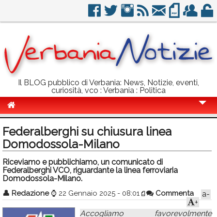
Il BLOG pubblico di Verbania: News, Notizie, eventi,
curiosità, vco : Verbania : Politica
Cronaca
Federalberghi su chiusura linea
Politica
Domodossola-Milano
Sport
Riceviamo e pubblichiamo, un comunicato di
Federalberghi VCO, riguardante la linea ferroviaria
Eventi
Domodossola-Milano.
👤
Redazione
⌚
22 Gennaio 2025 - 08:01
Commenta
a-
Info Utili
+
Rubriche
Accogliamo favorevolmente