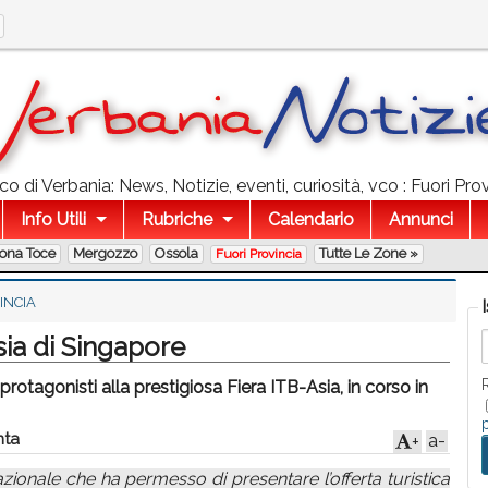
o di Verbania: News, Notizie, eventi, curiosità, vco : Fuori Pro
Info Utili
Rubriche
Calendario
Annunci
lona Toce
Mergozzo
Ossola
Tutte Le Zone »
Fuori Provincia
INCIA
sia di Singapore
 i protagonisti alla prestigiosa Fiera ITB-Asia, in corso in
ta
a-
+
zionale che ha permesso di presentare l’offerta turistica