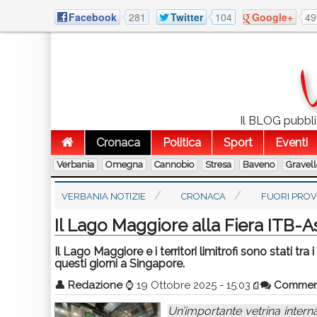
Facebook
281
Twitter
104
Google+
49
Il BLOG pubblic
Cronaca
Politica
Sport
Eventi
Verbania
Omegna
Cannobio
Stresa
Baveno
Gravel
VERBANIA NOTIZIE
CRONACA
FUORI PROV
Il Lago Maggiore alla Fiera ITB-A
Il Lago Maggiore e i territori limitrofi sono stati tra
questi giorni a Singapore.
👤
Redazione
⌚
19 Ottobre 2025 - 15:03
Commen
Un’importante vetrina interna