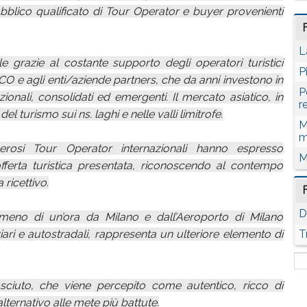
ubblico qualificato di Tour Operator e buyer provenienti
L
le grazie al costante supporto degli operatori turistici
P
O e agli enti/aziende partners, che da anni investono in
P
zionali, consolidati ed emergenti. Il mercato asiatico, in
r
l turismo sui ns. laghi e nelle valli limitrofe.
M
m
merosi Tour Operator internazionali hanno espresso
M
offerta turistica presentata, riconoscendo al contempo
 ricettivo.
D
meno di un’ora da Milano e dall’Aeroporto di Milano
viari e autostradali, rappresenta un ulteriore elemento di
T
sciuto, che viene percepito come autentico, ricco di
alternativo alle mete più battute.