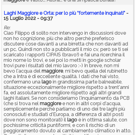
Laghi Maggiore e Orta: per lo più “fortemente inquinati”
-
15 Luglio 2022 - 09:37
Re:
Ciao Filippo di solito non intervengo in discussioni dove
non ho cognizione, più che altro perchè preferisco
discutere cose davanti a una birretta che non davanti ad
un pc. Quindi non sto a pubblicarti il mio cv, però se ti sei
scaricato i rapporti CIPAIS (bravo!) e fai una ricerchina il
mio nome lo trovi, e sei poi lo metti in google scholar
trovi pure i risultati del mio lavoro :-) In breve, non mi
bevo l'acqua del
maggiore
, mi bevo quella del rubinetto
che a Intra è di eccellente qualità. I dati che hai visto,
confermano una
lago
in grandissima parte balneabile,
situazione eccezionalmente migliore rispetto a trent'anni
fa, ed assolutamente migliore rispetto agli altri grandi
laghi italiani. Se non consideriamo l'inquinamento da PCB
(che si trova nel
maggiore
e non in altri corpi d'acqua,
semplicemente perchè parliamo di uno dei tre laghi più
conosciuti e studiati d'Europa, a differenza di altri posti
dove non sono monitorati) il
lago
è in ottima salute, con
pochissime criticità puntiformi, e con il rischio di un
peggioramento dovuto al cambiamento climatico in atto.