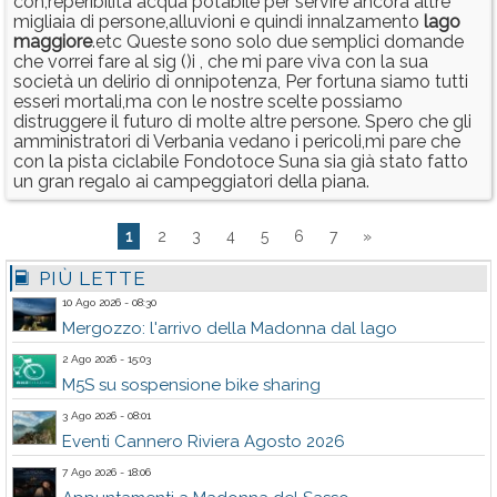
con;reperibilità acqua potabile per servire ancora altre
migliaia di persone,alluvioni e quindi innalzamento
lago
maggiore
.etc Queste sono solo due semplici domande
che vorrei fare al sig ()i , che mi pare viva con la sua
società un delirio di onnipotenza, Per fortuna siamo tutti
esseri mortali,ma con le nostre scelte possiamo
distruggere il futuro di molte altre persone. Spero che gli
amministratori di Verbania vedano i pericoli,mi pare che
con la pista ciclabile Fondotoce Suna sia già stato fatto
un gran regalo ai campeggiatori della piana.
1
2
3
4
5
6
7
»
PIÙ LETTE
10 Ago 2026 - 08:30
Mergozzo: l'arrivo della Madonna dal lago
2 Ago 2026 - 15:03
M5S su sospensione bike sharing
3 Ago 2026 - 08:01
Eventi Cannero Riviera Agosto 2026
7 Ago 2026 - 18:06