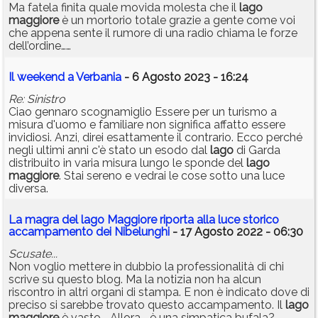
Ma fatela finita quale movida molesta che il
lago
maggiore
è un mortorio totale grazie a gente come voi
che appena sente il rumore di una radio chiama le forze
dell’ordine……
Il weekend a Verbania
- 6 Agosto 2023 - 16:24
Re: Sinistro
Ciao gennaro scognamiglio Essere per un turismo a
misura d'uomo e familiare non significa affatto essere
invidiosi. Anzi, direi esattamente il contrario. Ecco perché
negli ultimi anni c'è stato un esodo dal
lago
di Garda
distribuito in varia misura lungo le sponde del
lago
maggiore
. Stai sereno e vedrai le cose sotto una luce
diversa.
La magra del lago Maggiore riporta alla luce storico
accampamento dei Nibelunghi
- 17 Agosto 2022 - 06:30
Scusate...
Non voglio mettere in dubbio la professionalità di chi
scrive su questo blog. Ma la notizia non ha alcun
riscontro in altri organi di stampa. E non è indicato dove di
preciso si sarebbe trovato questo accampamento. Il
lago
maggiore
è vasto... Allora... è una simpatica bufala?