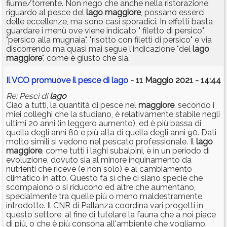
fiume/torrente. Non nego che anche nella ristorazione,
riguardo al pesce del
lago
maggiore
, possano esserci
delle eccellenze, ma sono casi sporadici. In effetti basta
guardare i menù ove viene indicato " filetto di persico",
"persico alla mugnaia", "risotto con filetti di persico" e via
discorrendo ma quasi mai segue l'indicazione "del
lago
maggiore
", come è giusto che sia.
Il VCO promuove il pesce di lago
- 11 Maggio 2021 - 14:44
Re: Pesci di
lago
Ciao a tutti, la quantità di pesce nel
maggiore
, secondo i
miei colleghi che la studiano, è relativamente stabile negli
ultimi 20 anni (in leggero aumento), ed è più bassa di
quella degli anni 80 e più alta di quella degli anni 90. Dati
molto simili si vedono nel pescato professionale. Il
lago
maggiore
, come tutti i laghi subalpini, è in un periodo di
evoluzione, dovuto sia al minore inquinamento da
nutrienti che riceve (e non solo) e al cambiamento
climatico in atto. Questo fa sì che ci siano specie che
scompaiono o si riducono ed altre che aumentano,
specialmente tra quelle più o meno maldestramente
introdotte. Il CNR di Pallanza coordina vari progetti in
questo settore, al fine di tutelare la fauna che a noi piace
di più, o che è più consona all'ambiente che vogliamo.