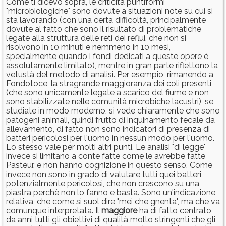
Come ti dicevo sopra, le criticità puntiformi
"microbiologiche" sono dovute a situazioni note su cui si
sta lavorando (con una certa difficoltà, principalmente
dovute al fatto che sono il risultato di problematiche
legate alla struttura delle reti dei reflui, che non si
risolvono in 10 minuti e nemmeno in 10 mesi,
specialmente quando i fondi dedicati a queste opere è
assolutamente limitato), mentre in gran parte riflettono la
vetustà del metodo di analisi. Per esempio, rimanendo a
Fondotoce, la stragrande maggioranza dei coli presenti
(che sono unicamente legate a scarico del fiume e non
sono stabilizzate nelle comunità microbiche lacustri), se
studiate in modo moderno, si vede chiaramente che sono
patogeni animali, quindi frutto di inquinamento fecale da
allevamento, di fatto non sono indicatori di presenza di
batteri pericolosi per l'uomo in nessun modo per l'uomo.
Lo stesso vale per molti altri punti. Le analisi "di legge"
invece si limitano a conte fatte come le avrebbe fatte
Pasteur, e non hanno cognizione in questo senso. Come
invece non sono in grado di valutare tutti quei batteri,
potenzialmente pericolosi, che non crescono su una
piastra perchè non lo fanno e basta. Sono un'indicazione
relativa, che come si suol dire "mei che gnenta", ma che va
comunque interpretata. Il
maggiore
ha di fatto centrato
da anni tutti gli obiettivi di qualità molto stringenti che gli