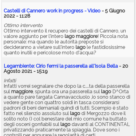
Castelli di Cannero work in progress - Video
- 5 Giugno
2022 - 11:28
Ottimo intervento
Ottimo intervento il recupero dei castelli di Cannero, un
valore aggiunto per l'intero
lago
maggiore
! Piccola nota
personale: ma quando le autorità preposte si
decideranno a vietare sull'intero
lago
le fastidiosissime
quanto inutili e pericolose moto d'acqua?
Legambiente: Cirio fermi la passerella all'Isola Bella
- 20
Agosto 2021 - 15:19
Infatti
Infatti vorrei segnalare che dopo la c....ta della passerella
sul
maggiore
, spunta ora una passerella sul
lago
D^Orta
a quanto pare targata Cannavacciuolo ,io sono stanco di
vedere gente con quattro soldi in tasca considerarsi
padroni di beni demaniali quindi di tutti. Scempio è stato
fatto nel silenzio assoluto sul
lago
di Mergozzo dove il
solito noto () col benestare del mio comune ha buttato
degli osceni gonfiabili sul
lago
davanti al CONTINENTAL
privatizzando praticamente la spiaggia. Dove sono i
controlli per appurare la regolarità di certi