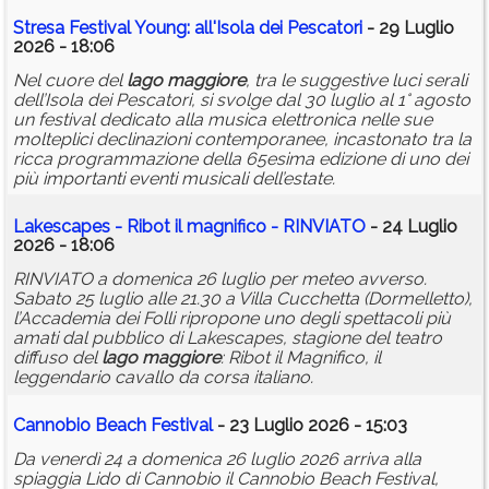
Stresa Festival Young: all'Isola dei Pescatori
- 29 Luglio
2026 - 18:06
Nel cuore del
lago
maggiore
, tra le suggestive luci serali
dell’Isola dei Pescatori, si svolge dal 30 luglio al 1° agosto
un festival dedicato alla musica elettronica nelle sue
molteplici declinazioni contemporanee, incastonato tra la
ricca programmazione della 65esima edizione di uno dei
più importanti eventi musicali dell’estate.
Lakescapes - Ribot il magnifico - RINVIATO
- 24 Luglio
2026 - 18:06
RINVIATO a domenica 26 luglio per meteo avverso.
Sabato 25 luglio alle 21.30 a Villa Cucchetta (Dormelletto),
l’Accademia dei Folli ripropone uno degli spettacoli più
amati dal pubblico di Lakescapes, stagione del teatro
diffuso del
lago
maggiore
: Ribot il Magnifico, il
leggendario cavallo da corsa italiano.
Cannobio Beach Festival
- 23 Luglio 2026 - 15:03
Da venerdì 24 a domenica 26 luglio 2026 arriva alla
spiaggia Lido di Cannobio il Cannobio Beach Festival,