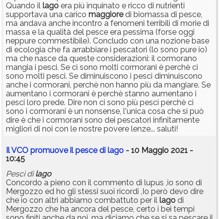
Quando il
lago
era più inquinato e ricco di nutrienti
supportava una carico
maggiore
di biomassa di pesce,
ma andava anche incontro a fenomeni terribili di morie di
massa e la qualità del pesce era pessima (forse oggi
neppure commestibile). Concludo con una nozione base
di ecologia che fa arrabbiare i pescatori (lo sono pure io)
ma che nasce da queste considerazioni: il cormorano
mangia i pesci. Se ci sono molti cormorani è perchè ci
sono molti pesci. Se diminuiscono i pesci diminuiscono
anche i cormorani, perchè non hanno più da mangiare. Se
aumentano i cormorani è perchè stanno aumentano i
pesci loro prede. Dire non ci sono più pesci perchè ci
sono i cormorani è un nonsense, l'unica cosa che si può
dire è che i cormorani sono dei pescatori infinitamente
migliori di noi con le nostre povere lenze... saluti!
Il VCO promuove il pesce di lago
- 10 Maggio 2021 -
10:45
Pesci di
lago
Concordo a pieno con il commento di lupus ,io sono di
Mergozzo ed ho gli stessi suoi ricordi ,Io però devo dire
che io con altri abbiamo combattuto per il
lago
di
Mergozzo che ha ancora del pesce, certo i bei tempi
sono finiti anche da noi ,ma diciamo che se si sa pescare il