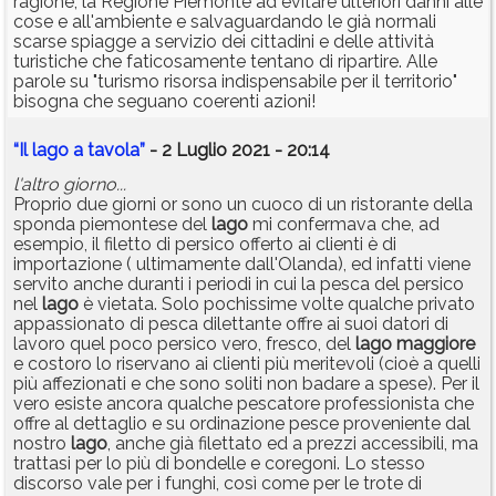
ragione, la Regione Piemonte ad evitare ulteriori danni alle
cose e all'ambiente e salvaguardando le già normali
scarse spiagge a servizio dei cittadini e delle attività
turistiche che faticosamente tentano di ripartire. Alle
parole su "turismo risorsa indispensabile per il territorio"
bisogna che seguano coerenti azioni!
“Il lago a tavola”
- 2 Luglio 2021 - 20:14
l'altro giorno...
Proprio due giorni or sono un cuoco di un ristorante della
sponda piemontese del
lago
mi confermava che, ad
esempio, il filetto di persico offerto ai clienti è di
importazione ( ultimamente dall'Olanda), ed infatti viene
servito anche duranti i periodi in cui la pesca del persico
nel
lago
è vietata. Solo pochissime volte qualche privato
appassionato di pesca dilettante offre ai suoi datori di
lavoro quel poco persico vero, fresco, del
lago
maggiore
e costoro lo riservano ai clienti più meritevoli (cioè a quelli
più affezionati e che sono soliti non badare a spese). Per il
vero esiste ancora qualche pescatore professionista che
offre al dettaglio e su ordinazione pesce proveniente dal
nostro
lago
, anche già filettato ed a prezzi accessibili, ma
trattasi per lo più di bondelle e coregoni. Lo stesso
discorso vale per i funghi, così come per le trote di