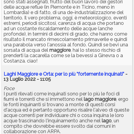
sono stati assegnati, frutto del buon lavoro dei gestori
delle acque reflue (in Piemonte e in Ticino, meno in
Lombardia) e di fatto, di una de-industrializzazione del
territorio. Il vero problema, oggi, è meteorologico, eventi
estremi, periodi siccitosi, carenza di acqua che portano
ad un costante riscaldamento delle acque (anche
profonde), in termini di decimi di grado, che hanno come
risultato il mancato rimescolamento primaverile e quindi
una parabola verso l'anossia al fondo. Quindi se bevi una
sorsata di acqua del
maggiore
, hai lo stesso rischio di
prenderti la cacarella come se la bevessi a Ginevra o a
Costanza. ciao!
Laghi Maggiore e Orta: per lo più “fortemente inquinati”
-
13 Luglio 2022 - 11:05
Foce
I punti rilevati come inquinati sono per lo più le foci di
fiumi e torrenti che si immettono nel
lago
maggiore
, ergo
le fonti inquinanti si trovano a monte di questi corsi
d'acqua ed è pertanto opportuno risalire l'alveo di queste
acque correnti per individuare chi o cosa inquina le loro
acque trascinando l'inquinamento anche nel
lago
, un
compito che dovrebbe essere svolto dai comuni in
collaborazione con ARPA.