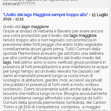
interventi???????
"Livello del lago Maggiore sempre troppo alto"
- 15 Luglio
2021 - 11:12
livello del
lago
maggiore
Grazie ai sindaci di Verbania e Baveno per avere ancora
una volta protestato per il livello del
lago
maggiore
tenuto troppo alto e non regolato con prontezza in
previsione delle forti piogge che erano state segnalate
correttamente alcuni giorni prima. Tutti i Comuni della
sponda Piemontese avevano già adottato una delibera
per dirsi contrari all'innalzamento del livello medio del
lago
. Nell'ultimo anno si sono verificati grossi problemi in
presenza di forti precipitazioni e aver mantenuto le acque
per lungo tempo ad un livello elevato ha causato seri
danni ai manufatti presenti lungo la costa (muri di
sostegno di abitazioni, giardini, moli, accessi) sia privati
che pubblici in presenza di forti venti e moto ondoso
sostenuto., Danni sicuramente subiti anche dalla fauna
lacustre che nidifica lungo le rive. Bisogna assolutamente
che il problema venga affrontato con urgenza da tutti i
Comuni della sponda piemontese, lombarda, del Canton
Ticino e gli Enti di competenza, compresa , a maggior