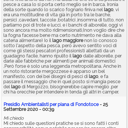
pesce a casa lo si porta certo meglio se in barca. Ironia
della sorte quando lo scarico fognario finiva nel
lago
, vi
era una moltitudine di vita già in porto tra le barche,
persici ,cavedani, taccole ,botatrici ,insomma di tutto, non
parliamo poi di trote e lucci, e i banchi di alborelle, oggi vi
sono ancora ma molto ridimensionati,(non voglio dire che
la fogna facesse bene ma certo nutrimento ne dava alla
catena alimentare) Io il
lago
maggiore
non lo conosco
sotto l'aspetto della pesca, però avevo sentito voci di
come gli stessi pescatori professionisti allettati da un
guadagno facile, hanno ripulito il
lago
dalle alborelle, per
darle alle fabbriche per alimenti per animali domestici
.Però forse è solo una leggenda metropolitana. Anche in
un noto ristorante mergozzese è apparso un bel
manifesto, con dei bei disegni di pesci di
lago
, e fa
passare il messaggio che in quel posto si mangia pesce
del
lago
di Mergozzo, bisognerebbe capire meglio ,per
chi ha orecchie per intendere in tenda gli altri in camper.
Presidio Ambientalisti per piana di Fondotoce
- 25
Settembre 2020 - 00:39
Mi chiedo
Mi chiedo sulle questioni pratiche se si sono fatti i conti