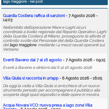
lago maggiore
- nei post
Calendario
Guardia Costiera: raffica di sanzioni
- 7 Agosto 2026 -
Annunci
14:03
Nell’ambito dell’operazione Mare e Laghi sicuri,
coordinata a livello regionale dal Reparto Operativo Laghi
della Guardia Costiera di Milano, proseguono le attività di
controllo svolte dal Personale del della Guardia Costiera
del
lago
maggiore
, mediante i 4 mezzi navali operanti sul
Verbano.
Eventi Baveno dal 7 al 16 agosto
- 7 Agosto 2026 - 09:15
Eventi a Baveno e dintorni dal 6 al 16 agosto 2026
Villa Giulia si racconta in un’app
- 6 Agosto 2026 - 16:05
Da oggi la visita a Villa Giulia si arricchisce di un nuovo
strumento pensato per accompagnare il pubblico alla
scoperta degli spazi espositivi e delle opere in mostra.
Acqua Novara VCO: nuova presa a
lago
zona Villa