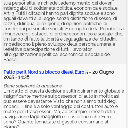
sua personalità, e richiede l'adempimento dei doveri
inderogabili di solidarietà politica, economica e sociale.
Art. 3 Tutti i cittadini hanno pari dignità sociale e sono
eguali davanti alla legge, senza distinzione di sesso, di
razza, di lingua, di religione, di opinioni politiche, di
condizioni personali e sociali. È compito della Repubblica
rimuovere gli ostacoli di ordine economico e sociale, che,
limitando di fatto la libertà e l'eguaglianza dei cittadini,
impediscono il pieno sviluppo della persona umana e
l'effettiva partecipazione di tutti i lavoratori
all'organizzazione politica, economica e sociale del
Paese.
Patto per il Nord su blocco diesel Euro 5
- 20 Giugno
2025 - 14:38
Bene sollevare la questione
L'impatto di questa decisione sull'inquinamento globale è
insignificante mentre sui possessori di auto in molti casi
può essere devastante. Visto che non siamo tutti degli
imbecilli il fine è a solo vantaggio dei costruttori auto e
multe per i trasgressori. Ma, ad esempio, i mezzi della
navigazione
lago
maggiore
e i bus di linea che Euro
sono? Quante tennellate di gasolio consumano al
giorno?