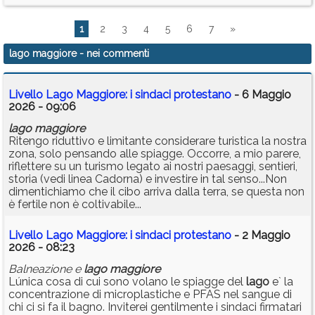
1
2
3
4
5
6
7
»
lago maggiore
- nei commenti
Livello Lago Maggiore: i sindaci protestano
- 6 Maggio
2026 - 09:06
lago
maggiore
Ritengo riduttivo e limitante considerare turistica la nostra
zona, solo pensando alle spiagge. Occorre, a mio parere,
riflettere su un turismo legato ai nostri paesaggi, sentieri,
storia (vedi linea Cadorna) e investire in tal senso...Non
dimentichiamo che il cibo arriva dalla terra, se questa non
è fertile non è coltivabile...
Livello Lago Maggiore: i sindaci protestano
- 2 Maggio
2026 - 08:23
Balneazione e
lago
maggiore
Lúnica cosa di cui sono volano le spiagge del
lago
e` la
concentrazione di microplastiche e PFAS nel sangue di
chi ci si fa il bagno. Inviterei gentilmente i sindaci firmatari