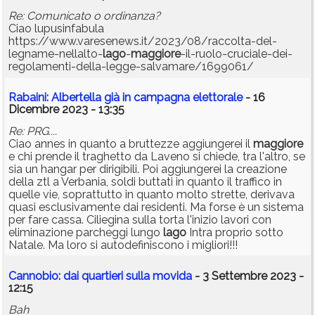
Re: Comunicato o ordinanza?
Ciao lupusinfabula
https://www.varesenews.it/2023/08/raccolta-del-
legname-nellalto-
lago
-
maggiore
-il-ruolo-cruciale-dei-
regolamenti-della-legge-salvamare/1699061/
Rabaini: Albertella già in campagna elettorale
- 16
Dicembre 2023 - 13:35
Re: PRG....
Ciao annes in quanto a bruttezze aggiungerei il
maggiore
e chi prende il traghetto da Laveno si chiede, tra l'altro, se
sia un hangar per dirigibili. Poi aggiungerei la creazione
della ztl a Verbania, soldi buttati in quanto il traffico in
quelle vie, soprattutto in quanto molto strette, derivava
quasi esclusivamente dai residenti. Ma forse è un sistema
per fare cassa. Ciliegina sulla torta l'inizio lavori con
eliminazione parcheggi lungo
lago
Intra proprio sotto
Natale. Ma loro si autodefiniscono i migliori!!!
Cannobio: dai quartieri sulla movida
- 3 Settembre 2023 -
12:15
Bah