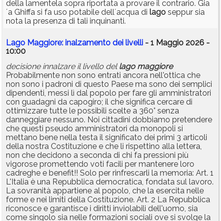
della lamentela sopra riportata a provare il contrario. Gia
´a Ghiffa si fa uso potabile dell´acqua di
lago
seppur sia
nota la presenza di tali inquinanti.
Lago Maggiore: inalzamento dei livelli
- 1 Maggio 2026 -
10:00
decisione innalzare il livello del
lago
maggiore
Probabilmente non sono entrati ancora nell'ottica che
non sono i padroni di questo Paese ma sono dei semplici
dipendenti, messi lì dal popolo per fare gli amministratori
con guadagni da capogiro; il che significa cercare di
ottimizzare tutte le possibili scelte a 360° senza
danneggiare nessuno. Noi cittadini dobbiamo pretendere
che questi pseudo amministratori da monopoli si
mettano bene nella testa il significato dei primi 3 articoli
della nostra Costituzione e che li rispettino alla lettera,
non che decidono a seconda di chi fa pressioni più
vigorose promettendo voti facili per mantenere loro
cadreghe e benefit!! Solo per rinfrescarli la memoria: Art. 1
L'Italia è una Repubblica democratica, fondata sul lavoro.
La sovranità appartiene al popolo, che la esercita nelle
forme e nei limiti della Costituzione. Art. 2 La Repubblica
riconosce e garantisce i diritti inviolabili dell'uomo, sia
come singolo sia nelle formazioni sociali ove si svolge la