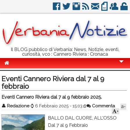
Il BLOG pubblico di Verbania: News, Notizie, eventi,
curiosità, vco : Cannero Riviera : Cronaca
Cronaca
Eventi Cannero Riviera dal 7 al 9
Politica
febbraio
Sport
Eventi Cannero Riviera dal 7 al 9 febbraio 2025.
👤
Eventi
Redazione
⌚
6 Febbraio 2025 - 15:03
Commenta
a-
+
Info Utili
BALLO DAL CUORE, ALL'OSSO
Dal 7 al 9 Febbraio
Rubriche