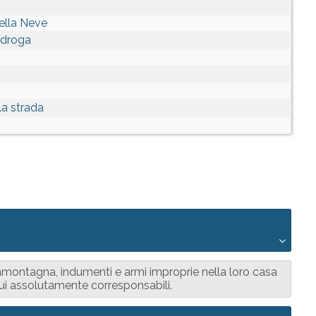
ella Neve
idroga
la strada
samontagna, indumenti e armi improprie nella loro casa
ui assolutamente corresponsabili.