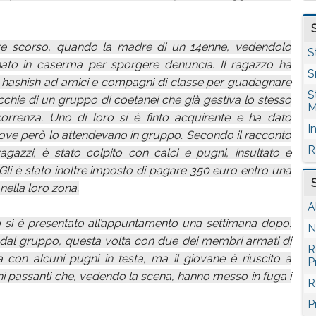
bre scorso, quando la madre di un 14enne, vedendolo
S
nato in caserma per sporgere denuncia. Il ragazzo ha
S
ere hashish ad amici e compagni di classe per guadagnare
S
ecchie di un gruppo di coetanei che già gestiva lo stesso
M
orrenza. Uno di loro si è finto acquirente e ha dato
I
ove però lo attendevano in gruppo. Secondo il racconto
R
agazzi, è stato colpito con calci e pugni, insultato e
 Gli è stato inoltre imposto di pagare 350 euro entro una
nella loro zona.
A
zo si è presentato all’appuntamento una settimana dopo.
N
dal gruppo, questa volta con due dei membri armati di
R
ta con alcuni pugni in testa, ma il giovane è riuscito a
P
cuni passanti che, vedendo la scena, hanno messo in fuga i
R
P