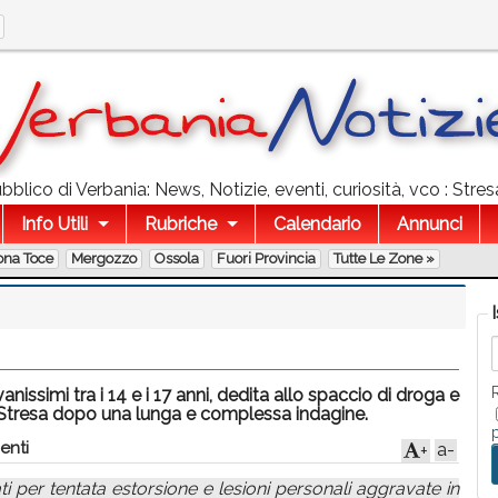
blico di Verbania: News, Notizie, eventi, curiosità, vco : Stre
Info Utili
Rubriche
Calendario
Annunci
ona Toce
Mergozzo
Ossola
Fuori Provincia
Tutte Le Zone »
ssimi tra i 14 e i 17 anni, dedita allo spaccio di droga e
di Stresa dopo una lunga e complessa indagine.
enti
a-
+
ti per tentata estorsione e lesioni personali aggravate in