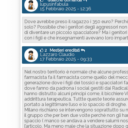
Qualche domanda
lupusinfabula
15 Febbraio 2025 - 12:36
Dove avrebbe preso il ragazzo i 350 euro? Perch
solo? Possibile che i genitori degli aggressori non
di diventare un piccolo spacciatore? Ma i genitori
con i figli e che insegnamenti avevano loro impa
2
Mestieri ereditati
Lazzaro Claudio
17 Febbraio 2025 - 09:33
Nel nostro territorio è normale che alcune professio
farmacista fa il farmacista come quello del mecc
generazione dove i figli dei tossici e spacciatori 
dove fanno da padrona i social gestiti dai Radical 
hanno distrutto alcuni principi come, il bicchiere
addirittura terapeutica. Tuttte queste teorie assu
portato a legittimare l’uso e lo spaccio di droghe.
Milano rischiano se intervengono soprattutto su
il gruppo che per ben due volte perchè non gli han
spaccio ( manco se andava a vendere salumi nostra
l’articolo. Ma meno male che la situazione dopo qu