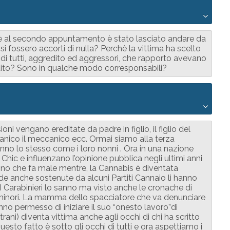
è al secondo appuntamento è stato lasciato andare da
 si fossero accorti di nulla? Perchè la vittima ha scelto
 di tutti, aggredito ed aggressori, che rapporto avevano
rtito? Sono in qualche modo corresponsabili?
ni vengano ereditate da padre in figlio, il figlio del
anico il meccanico ecc. Ormai siamo alla terza
fanno lo stesso come i loro nonni . Ora in una nazione
Chic e influenzano l’opinione pubblica negli ultimi anni
 Vino che fa male mentre, la Cannabis è diventata
rde anche sostenute da alcuni Partiti Cannaio li hanno
 I Carabinieri lo sanno ma visto anche le cronache di
 minori. La mamma dello spacciatore che va denunciare
no permesso di iniziare il suo “onesto lavoro”di
ni) diventa vittima anche agli occhi di chi ha scritto
esto fatto è sotto gli occhi di tutti e ora aspettiamo i