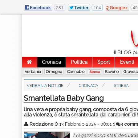
Facebook
281
Twitter
104
Google+
49
Il BLOG pub
Cronaca
Politica
Sport
Eventi
Verbania
Omegna
Cannobio
Baveno
Gravell
Stresa
VERBANIA NOTIZIE
CRONACA
STRESA
Smantellata Baby Gang
Una vera e propria baby gang, composta da 6 giovani
alla violenza, è stata smantellata dai carabinieri 
👤
Redazione
⌚
13 Febbraio 2025 - 08:01
3 comm
I ragazzi sono stati denuncia