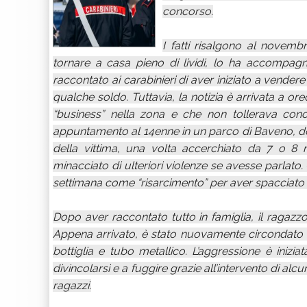
concorso.
I fatti risalgono al novem
tornare a casa pieno di lividi, lo ha accompag
raccontato ai carabinieri di aver iniziato a vend
qualche soldo. Tuttavia, la notizia è arrivata a or
“business” nella zona e che non tollerava conc
appuntamento al 14enne in un parco di Baveno, d
della vittima, una volta accerchiato da 7 o 8 r
minacciato di ulteriori violenze se avesse parlato.
settimana come “risarcimento” per aver spacciato 
Dopo aver raccontato tutto in famiglia, il ragaz
Appena arrivato, è stato nuovamente circondato 
bottiglia e tubo metallico. L’aggressione è inizia
divincolarsi e a fuggire grazie all’intervento di al
ragazzi.