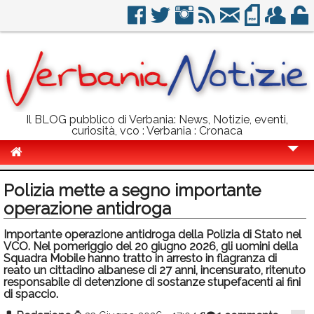
Il BLOG pubblico di Verbania: News, Notizie, eventi,
curiosità, vco : Verbania : Cronaca
Cronaca
Polizia mette a segno importante
Politica
operazione antidroga
Sport
Importante operazione antidroga della Polizia di Stato nel
VCO. Nel pomeriggio del 20 giugno 2026, gli uomini della
Eventi
Squadra Mobile hanno tratto in arresto in flagranza di
reato un cittadino albanese di 27 anni, incensurato, ritenuto
responsabile di detenzione di sostanze stupefacenti ai fini
Info Utili
di spaccio.
Rubriche