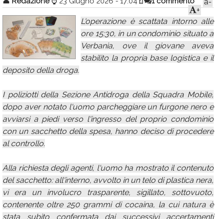
👤
Redazione
⌚
23 Giugno 2026 - 17:04
1 commento
a-
+
Calendario
L'operazione è scattata intorno alle
Annunci
ore 15:30, in un condominio situato a
Verbania, ove il giovane aveva
stabilito la propria base logistica e il
deposito della droga.
I poliziotti della Sezione Antidroga della Squadra Mobile,
dopo aver notato l'uomo parcheggiare un furgone nero e
avviarsi a piedi verso l'ingresso del proprio condominio
con un sacchetto della spesa, hanno deciso di procedere
al controllo.
Alla richiesta degli agenti, l'uomo ha mostrato il contenuto
del sacchetto: all'interno, avvolto in un telo di plastica nera,
vi era un involucro trasparente, sigillato, sottovuoto,
contenente oltre 250 grammi di cocaina, la cui natura è
stata subito confermata dai successivi accertamenti