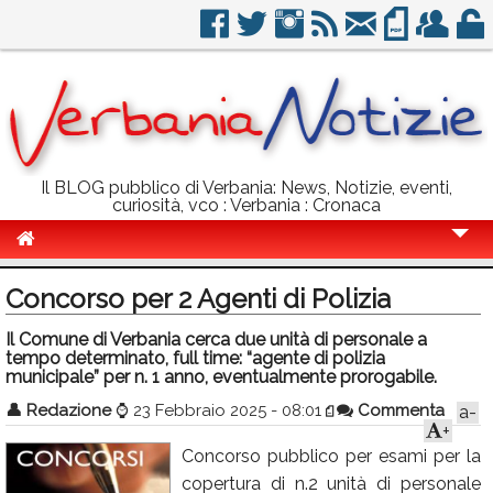
Il BLOG pubblico di Verbania: News, Notizie, eventi,
curiosità, vco : Verbania : Cronaca
Cronaca
Concorso per 2 Agenti di Polizia
Politica
Il Comune di Verbania cerca due unità di personale a
tempo determinato, full time: “agente di polizia
Sport
municipale” per n. 1 anno, eventualmente prorogabile.
Eventi
👤
Redazione
⌚
23 Febbraio 2025 - 08:01
Commenta
a-
+
Info Utili
Concorso pubblico per esami per la
Rubriche
copertura di n.2 unità di personale