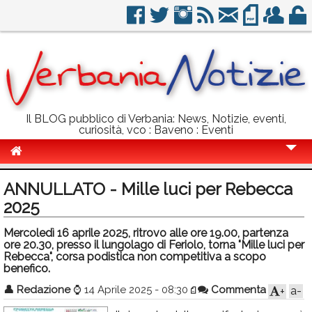
Il BLOG pubblico di Verbania: News, Notizie, eventi,
curiosità, vco : Baveno : Eventi
Cronaca
ANNULLATO - Mille luci per Rebecca
Politica
2025
Sport
Mercoledì 16 aprile 2025, ritrovo alle ore 19.00, partenza
ore 20.30, presso il lungolago di Feriolo, torna "Mille luci per
Eventi
Rebecca", corsa podistica non competitiva a scopo
benefico.
Info Utili
👤
Redazione
⌚
14 Aprile 2025 - 08:30
Commenta
a-
+
Rubriche