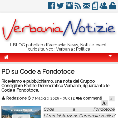
Il BLOG pubblico di Verbania: News, Notizie, eventi,
curiosità, vco : Verbania : Politica
Cronaca
PD su Code a Fondotoce
Politica
Riceviamo e pubblichiamo, una nota del Gruppo
Consigliare Partito Democratico Verbania, riguardante le
Sport
Code a Fondotoce.
Eventi
👤
Redazione
⌚
7 Maggio 2025 - 08:01
5 commenti
a-
+
Info Utili
Code a Fondotoce.
Rubriche
L’Amministrazione Comunale verifichi