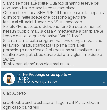
Siamo sempre alle solite. Quando si hanno le leve del
comando tra le mano le cose cambiano.
Quello che manca SEMPRE è il buon senso e la capacità
di imporsi nelle scelte che possono agevolare
la vita ai cittadini. I lavori ANAS sul raccordo
Feriolo/Fondotoce si debbono fare. Su questo non c'è
nessun dubbio ma......a casa vi mettereste a cambiare le
tegole del tetto quando arriva "San Vittore"?
Si chiama mancata programmazione e organizzazione
le lavoro. Infatti, scarificata la prima corsia, ieri
pomeriggio non c'era già più nessuno sul cantiere......un
cantiere che potrebbe durare dai 4 ai 7 giorni, ne durerà
15/20.
Tanto "pantalone" non dice mai nulla.......
Re: Propongo un aeroporto
Filippo
8 Maggio 2025 - 12:00
Ciao Alberto
si potrebbe anche asfaltare il lago ma il PD avrebbe in
ogni caso da ridire!!!