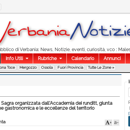
blico di Verbania: News, Notizie, eventi, curiosità, vco : Male
Info Utili
Rubriche
Calendario
Annunci
lona Toce
Mergozzo
Ossola
Fuori Provincia
Tutte Le Zone »
a Sagra organizzata dall'Accademia dei runditt, giunta
one gastronomica e le eccellenze del territorio
ta
a-
+