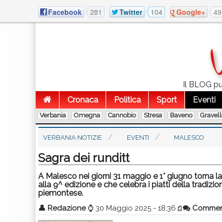
Facebook
281
Twitter
104
Google+
49
Il BLOG pub
Cronaca
Politica
Sport
Eventi
Verbania
Omegna
Cannobio
Stresa
Baveno
Gravel
VERBANIA NOTIZIE
EVENTI
MALESCO
Sagra dei runditt
A Malesco nei giorni 31 maggio e 1° giugno torna l
alla 9^ edizione e che celebra i piatti della tradizi
piemontese.
👤
Redazione
⌚
30 Maggio 2025 - 18:36
Commen