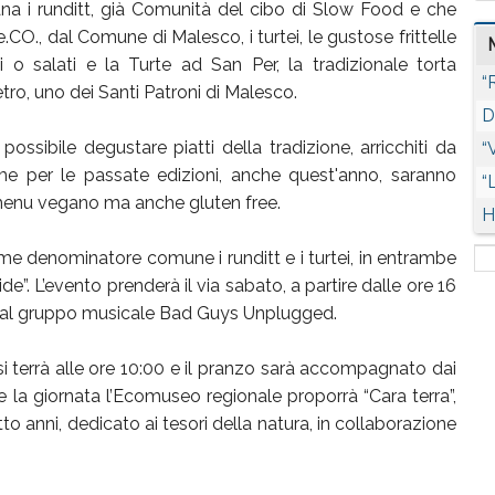
ana i runditt, già Comunità del cibo di Slow Food e che
CO., dal Comune di Malesco, i turtei, le gustose frittelle
 o salati e la Turte ad San Per, la tradizionale torta
“
tro, uno dei Santi Patroni di Malesco.
D
sibile degustare piatti della tradizione, arricchiti da
“
me per le passate edizioni, anche quest'anno, saranno
“
il menu vegano ma anche gluten free.
H
ome denominatore comune i runditt e i turtei, in entrambe
de”. L’evento prenderà il via sabato, a partire dalle ore 16
ti dal gruppo musicale Bad Guys Unplugged.
i terrà alle ore 10:00 e il pranzo sarà accompagnato dai
 la giornata l’Ecomuseo regionale proporrà “Cara terra”,
to anni, dedicato ai tesori della natura, in collaborazione