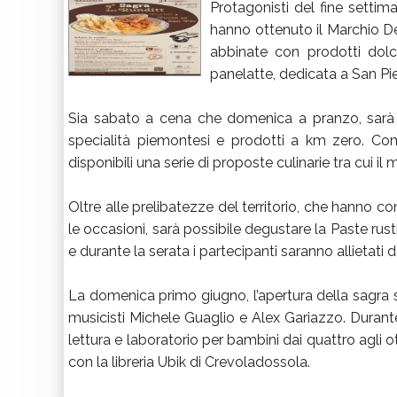
Protagonisti del fine settim
hanno ottenuto il Marchio De.
abbinate con prodotti dolci
panelatte, dedicata a San Pie
Sia sabato a cena che domenica a pranzo, sarà pos
specialità piemontesi e prodotti a km zero. Co
disponibili una serie di proposte culinarie tra cui 
Oltre alle prelibatezze del territorio, che hanno c
le occasioni, sarà possibile degustare la Paste rusti
e durante la serata i partecipanti saranno allieta
La domenica primo giugno, l’apertura della sagra s
musicisti Michele Guaglio e Alex Gariazzo. Durante
lettura e laboratorio per bambini dai quattro agli ot
con la libreria Ubik di Crevoladossola.