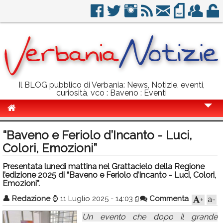
Il BLOG pubblico di Verbania: News, Notizie, eventi,
curiosità, vco : Baveno : Eventi
Cronaca
“Baveno e Feriolo d’Incanto - Luci,
Politica
Colori, Emozioni”
Sport
Presentata lunedì mattina nel Grattacielo della Regione
l’edizione 2025 di “Baveno e Feriolo d’Incanto - Luci, Colori,
Eventi
Emozioni”.
👤
Redazione
⌚
11 Luglio 2025 - 14:03
Commenta
a-
+
Info Utili
Un evento che dopo il grande
Rubriche