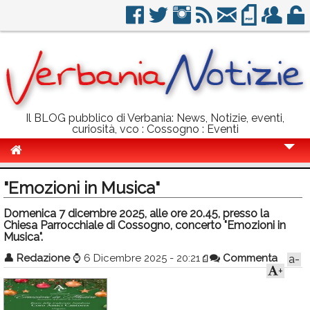
Il BLOG pubblico di Verbania: News, Notizie, eventi,
curiosità, vco : Cossogno : Eventi
Cronaca
"Emozioni in Musica"
Politica
Domenica 7 dicembre 2025, alle ore 20.45, presso la
Chiesa Parrocchiale di Cossogno, concerto "Emozioni in
Sport
Musica".
Eventi
👤
Redazione
⌚
6 Dicembre 2025 - 20:21
Commenta
a-
+
Info Utili
Rubriche