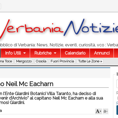
blico di Verbania: News, Notizie, eventi, curiosità, vco : Verba
Info Utili
Rubriche
Calendario
Annunci
ona Toce
Mergozzo
Ossola
Fuori Provincia
Tutte Le Zone »
ano Neil Mc Eacharn
 l’Ente Giardini Botanici Villa Taranto, ha deciso di
nir d’Archivio” al capitano Neil Mc Eacharn e alla sua
osi Giardini.
a
a-
+