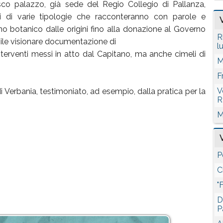
sco palazzo, già sede del Regio Collegio di Pallanza,
 di varie tipologie che racconteranno con parole e
ino botanico dalle origini fino alla donazione al Governo
R
ibile visionare documentazione di
l
interventi messi in atto dal Capitano, ma anche cimeli di
M
F
V
i Verbania, testimoniato, ad esempio, dalla pratica per la
R
M
o
P
C
"
D
P