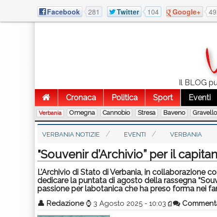
Facebook
281
Twitter
104
Google+
49
Il BLOG pub
Cronaca
Politica
Sport
Eventi
Omegna
Cannobio
Stresa
Baveno
Gravell
Verbania
VERBANIA NOTIZIE
EVENTI
VERBANIA
"Souvenir d’Archivio” per il capit
L’Archivio di Stato di Verbania, in collaborazione con
dedicare la puntata di agosto della rassegna “Souve
passione per labotanica che ha preso forma nei fam
👤
Redazione
⌚
3 Agosto 2025 - 10:03
Comment