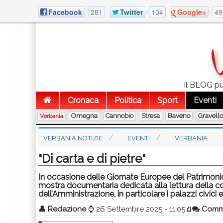
Facebook
281
Twitter
104
Google+
49
Il BLOG pub
Cronaca
Politica
Sport
Eventi
Omegna
Cannobio
Stresa
Baveno
Gravell
Verbania
VERBANIA NOTIZIE
EVENTI
VERBANIA
"Di carta e di pietre"
In occasione delle Giornate Europee del Patrimonio 
mostra documentaria dedicata alla lettura della com
dell’Amministrazione, in particolare i palazzi civici e
👤
Redazione
⌚
26 Settembre 2025 - 11:05
Comm