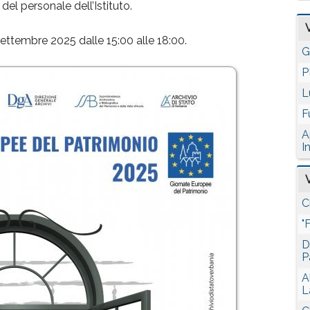
 del personale dell’Istituto.
ttembre 2025 dalle 15:00 alle 18:00.
G
P
L
F
A
I
C
"
D
P
A
L