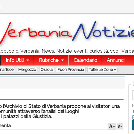
blico di Verbania: News, Notizie, eventi, curiosità, vco : Verba
Info Utili
Rubriche
Calendario
Annunci
ona Toce
Mergozzo
Ossola
Fuori Provincia
Tutte Le Zone »
l’Archivio di Stato di Verbania propone ai visitatori una
unità attraverso l’analisi dei luoghi
 i palazzi della Giustizia.
enta
a-
+