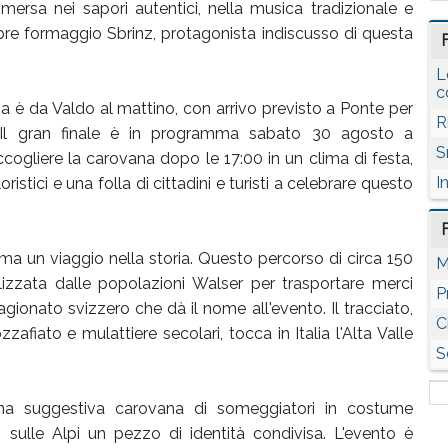
mersa nei sapori autentici, nella musica tradizionale e
bre formaggio Sbrinz, protagonista indiscusso di questa
L
c
za è da Valdo al mattino, con arrivo previsto a Ponte per
R
o. Il gran finale è in programma sabato 30 agosto a
S
ogliere la carovana dopo le 17:00 in un clima di festa,
I
ristici e una folla di cittadini e turisti a celebrare questo
a un viaggio nella storia. Questo percorso di circa 150
M
ilizzata dalle popolazioni Walser per trasportare merci
P
agionato svizzero che dà il nome all'evento. Il tracciato,
C
iato e mulattiere secolari, tocca in Italia l'Alta Valle
S
na suggestiva carovana di someggiatori in costume
no sulle Alpi un pezzo di identità condivisa. L'evento è