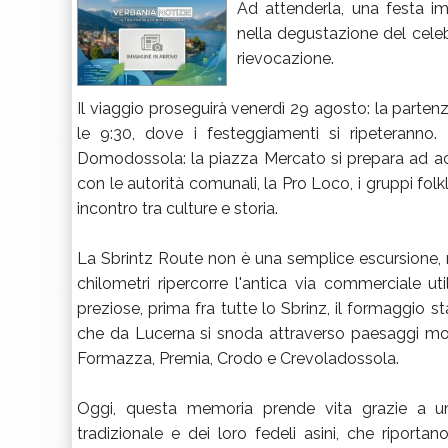
Ad attenderla, una festa im
nella degustazione del cele
rievocazione.
Il viaggio proseguirà venerdì 29 agosto: la parten
le 9:30, dove i festeggiamenti si ripeterann
Domodossola: la piazza Mercato si prepara ad acc
con le autorità comunali, la Pro Loco, i gruppi folklo
incontro tra culture e storia.
La Sbrintz Route non è una semplice escursione, m
chilometri ripercorre l'antica via commerciale ut
preziose, prima fra tutte lo Sbrinz, il formaggio st
che da Lucerna si snoda attraverso paesaggi mozzaf
Formazza, Premia, Crodo e Crevoladossola.
Oggi, questa memoria prende vita grazie a u
tradizionale e dei loro fedeli asini, che riporta