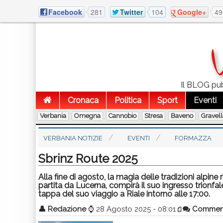
Facebook
281
Twitter
104
Google+
49
Il BLOG pub
Cronaca
Politica
Sport
Eventi
Verbania
Omegna
Cannobio
Stresa
Baveno
Gravel
VERBANIA NOTIZIE
EVENTI
FORMAZZA
Sbrinz Route 2025
Alla fine di agosto, la magia delle tradizioni alpine 
partita da Lucerna, compirà il suo ingresso trionfa
tappa del suo viaggio a Riale intorno alle 17:00.
👤
Redazione
⌚
28 Agosto 2025 - 08:01
Commen