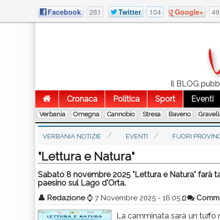
Facebook
281
Twitter
104
Google+
49
Il BLOG pubbli
Cronaca
Politica
Sport
Eventi
Verbania
Omegna
Cannobio
Stresa
Baveno
Gravel
VERBANIA NOTIZIE
EVENTI
FUORI PROVIN
"Lettura e Natura"
Sabato 8 novembre 2025 "Lettura e Natura" farà ta
paesino sul Lago d'Orta.
👤
Redazione
⌚
7 Novembre 2025 - 16:05
Comme
La camminata sarà un tuffo ne