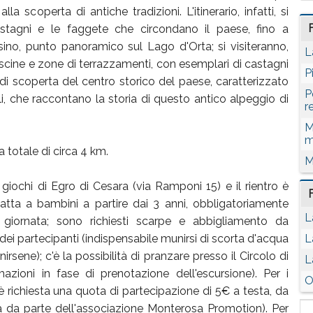
lla scoperta di antiche tradizioni. L'itinerario, infatti, si
stagni e le faggete che circondano il paese, fino a
no, punto panoramico sul Lago d'Orta; si visiteranno,
L
cascine e zone di terrazzamenti, con esemplari di castagni
P
di scoperta del centro storico del paese, caratterizzato
P
ili, che raccontano la storia di questo antico alpeggio di
r
M
m
a totale di circa 4 km.
M
o giochi di Egro di Cesara (via Ramponi 15) e il rientro è
atta a bambini a partire dai 3 anni, obbligatoriamente
L
iornata; sono richiesti scarpe e abbigliamento da
ei partecipanti (indispensabile munirsi di scorta d'acqua
L
nirsene); c'è la possibilità di pranzare presso il Circolo di
L
ioni in fase di prenotazione dell'escursione). Per i
O
 è richiesta una quota di partecipazione di 5€ a testa, da
uta da parte dell'associazione Monterosa Promotion). Per