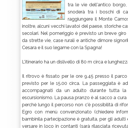
tra le vie dell'antico borgo, a
snoderà tra i boschi di ca
raggiungere il Monte Camosi
inoltre, alcuni vecchi lavatoi del paese, storiche 
secolari. Nel pomeriggio è previsto un breve giro 
da strette vie, case rurali e antiche dimore signor
Cesara e il suo legame con la Spagna!
L'itinerario ha un dislivello di 80 m circa e lunghezz
Il ritrovo è fissato per le ore 9.45 presso il parc
previsto per le 15.00 circa. La passeggiata è ad
accompagnati da un adulto durante tutta la g
escursionismo. La pausa pranzo è al sacco a cura d
perchè lungo il percorso non c'è possibilità di rifor
Egro con menù convenzionato (chiedere informaz
bambinila partecipazione è gratuita, per gli adulti
versare in loco in contanti (sarà rilasciata ricev