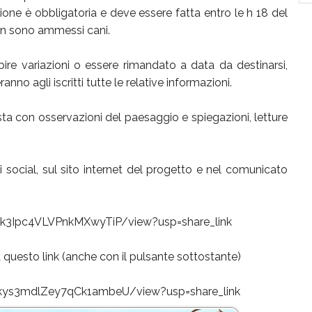
zione è obbligatoria e deve essere fatta entro le h 18 del
Non sono ammessi cani.
re variazioni o essere rimandato a data da destinarsi,
no agli iscritti tutte le relative informazioni.
ta con osservazioni del paesaggio e spiegazioni, letture
li social, sul sito internet del progetto e nel comunicato
agk3Ipc4VLVPnkMXwyTiP/view?usp=share_link
questo link (anche con il pulsante sottostante)
Pkys3mdlZey7qCk1ambeU/view?usp=share_link