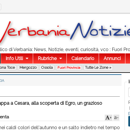
co di Verbania: News, Notizie, eventi, curiosità, vco : Fuori Pro
Info Utili
Rubriche
Calendario
Annunci
lona Toce
Mergozzo
Ossola
Tutte Le Zone »
Fuori Provincia
CIA
ppa a Cesara, alla scoperta di Egro, un grazioso
nta
a-
+
i caldi colori dell'autunno e un salto indietro nel tempo