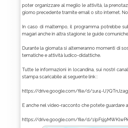
poter organizzare al meglio le attività, la prenota
giorno precedente tramite email o sito internet. 
In caso di maltempo, il programma potrebbe subi
magari anche in altra stagione; le guide comunicheran
Durante la giornata si alterneranno momenti di sos
tematiche e attività ludico-didattiche.
Tutte le informazioni in locandina, sui nostri cana
stampa scaricabile al seguente link :
https://drive.google.com/file/d/1ur4-U7QTnJz
E anche nel video-racconto che potete guardare a 
https://drive.google.com/file/d/1IpFsj9MWKlw