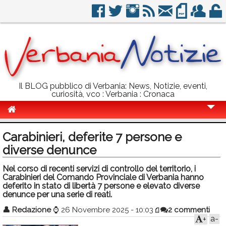
Il BLOG pubblico di Verbania: News, Notizie, eventi,
curiosità, vco : Verbania : Cronaca
Cronaca
Carabinieri, deferite 7 persone e
Politica
diverse denunce
Sport
Nel corso di recenti servizi di controllo del territorio, i
Carabinieri del Comando Provinciale di Verbania hanno
Eventi
deferito in stato di libertà 7 persone e elevato diverse
denunce per una serie di reati.
Info Utili
👤
Redazione
⌚
26 Novembre 2025 - 10:03
2 commenti
a-
+
Rubriche