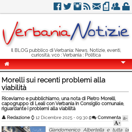
Il BLOG pubblico di Verbania: News, Notizie, eventi,
curiosità, vco : Verbania : Politica
Cronaca
Morelli sui recenti problemi alla
Politica
viabilità
Sport
Riceviamo e pubblichiamo, una nota di Pietro Morelli,
capogruppo di Leali con Verbania in Consiglio comunale,
Eventi
riguardante i problemi alla viabilità
👤
Redazione
⌚
12 Dicembre 2025 - 09:30
Commenta
a-
Info Utili
+
Rubriche
Giandomenico Albertella e tutta la