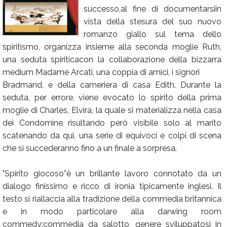
successo,al fine di documentarsiin
Calendario
vista della stesura del suo nuovo
Annunci
romanzo giallo sul tema dello
spiritismo, organizza insieme alla seconda moglie Ruth,
una seduta spiriticacon la collaborazione della bizzarra
medium Madame Arcati, una coppia di amici, i signori
Bradmand, e della cameriera di casa Edith. Durante la
seduta, per errore, viene evocato lo spirito della prima
moglie di Charles, Elvira, la quale si materializza nella casa
dei Condomine risultando però visibile solo al marito
scatenando da qui, una serie di equivoci e colpi di scena
che si succederanno fino a un finale a sorpresa.
"Spirito giocoso”è un brillante lavoro connotato da un
dialogo finissimo e ricco di ironia tipicamente inglesi. Il
testo si riallaccia alla tradizione della commedia britannica
e in modo particolare alla darwing room
commedy:commedia da salotto, genere sviluppatosi in