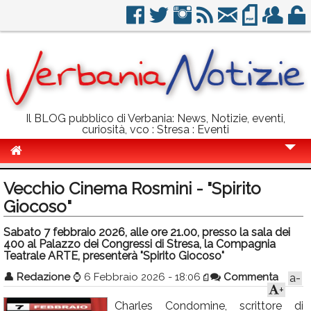
Il BLOG pubblico di Verbania: News, Notizie, eventi,
curiosità, vco : Stresa : Eventi
Cronaca
Vecchio Cinema Rosmini - "Spirito
Politica
Giocoso"
Sport
Sabato 7 febbraio 2026, alle ore 21.00, presso la sala dei
400 al Palazzo dei Congressi di Stresa, la Compagnia
Eventi
Teatrale ARTE, presenterà "Spirito Giocoso"
👤
Redazione
⌚
6 Febbraio 2026 - 18:06
Commenta
a-
Info Utili
+
Rubriche
Charles Condomine, scrittore di