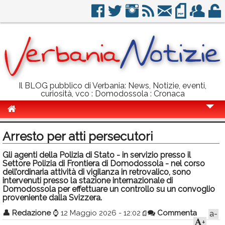
Il BLOG pubblico di Verbania: News, Notizie, eventi,
curiosità, vco : Domodossola : Cronaca
Cronaca
Arresto per atti persecutori
Politica
Gli agenti della Polizia di Stato - in servizio presso il
Settore Polizia di Frontiera di Domodossola - nel corso
Sport
dell’ordinaria attività di vigilanza in retrovalico, sono
intervenuti presso la stazione internazionale di
Eventi
Domodossola per effettuare un controllo su un convoglio
proveniente dalla Svizzera.
Info Utili
👤
Redazione
⌚
12 Maggio 2026 - 12:02
Commenta
a-
Rubriche
+