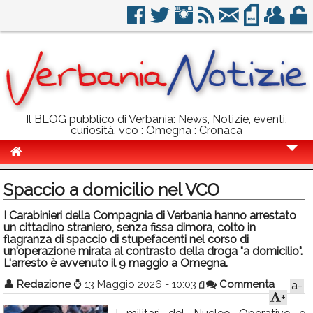
Il BLOG pubblico di Verbania: News, Notizie, eventi,
curiosità, vco : Omegna : Cronaca
Cronaca
Spaccio a domicilio nel VCO
Politica
I Carabinieri della Compagnia di Verbania hanno arrestato
un cittadino straniero, senza fissa dimora, colto in
Sport
flagranza di spaccio di stupefacenti nel corso di
un'operazione mirata al contrasto della droga "a domicilio".
Eventi
L'arresto è avvenuto il 9 maggio a Omegna.
Info Utili
👤
Redazione
⌚
13 Maggio 2026 - 10:03
Commenta
a-
+
Rubriche