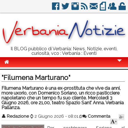
Il BLOG pubblico di Verbania: News, Notizie, eventi,
curiosità, vco : Verbania : Eventi
Cronaca
"Filumena Marturano"
Politica
Filumena Marturano è una ex-prostituta che vive da anni,
more uxorio, con Domenico Soriano, un ricco pasticciere
Sport
napoletano che un tempo fu suo cliente. Mercoledì 3
Giugno 2026, ore 21,00, teatro Spazio Sant’ Anna. Verbania
Eventi
Pallanza.
Info Utili
👤
Redazione
⌚
2 Giugno 2026 - 08:01
Commenta
a-
+
Rubriche