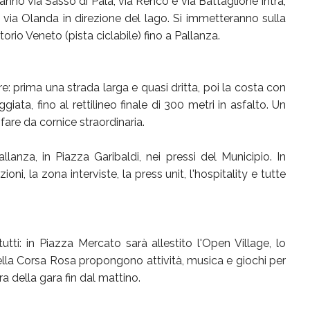
ranno via Sasso di Pala, via Renco e via Battaglione Intra,
e via Olanda in direzione del lago. Si immetteranno sulla
orio Veneto (pista ciclabile) fino a Pallanza.
e: prima una strada larga e quasi dritta, poi la costa con
iata, fino al rettilineo finale di 300 metri in asfalto. Un
fare da cornice straordinaria.
lanza, in Piazza Garibaldi, nei pressi del Municipio. In
ioni, la zona interviste, la press unit, l'hospitality e tutte
utti: in Piazza Mercato sarà allestito l'Open Village, lo
 della Corsa Rosa propongono attività, musica e giochi per
ra della gara fin dal mattino.