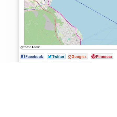
Facebook
Twitter
Google+
Pinterest
Giro D'italia
Comune Verbania
POST CORRELATI
Villa Giulia si racconta in un’app
Incontro su Sacra Famiglia
M5S su rottamazione cartelle
M5S su spiagge e accessibilità
Maggioranza risponde a Forza Italia su eventi e via