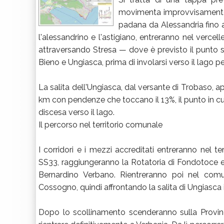
movimenta improvvisamente n
padana da Alessandria fino a
l'alessandrino e l'astigiano, entreranno nel vercel
attraversando Stresa — dove è previsto il punto 
Bieno e Ungiasca, prima di involarsi verso il lago pe
La salita dell'Ungiasca, dal versante di Trobaso, ap
km con pendenze che toccano il 13%, il punto in cui 
discesa verso il lago.
Il percorso nel territorio comunale
I corridori e i mezzi accreditati entreranno nel te
SS33, raggiungeranno la Rotatoria di Fondotoce e 
Bernardino Verbano. Rientreranno poi nel com
Cossogno, quindi affrontando la salita di Ungiasca
Dopo lo scollinamento scenderanno sulla Provin