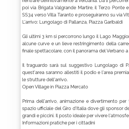
rientrare definitivamente a Verbania. Da lì percorre
poi via Brigata Valgrande Martire, il Terzo Ponte 
SS34 verso Villa Taranto e proseguiranno su via Vitt
L'arrivo: Lungolago di Pallanza, Piazza Garibaldi
Gli ultimi 3 km si percorrono lungo il Lago Maggior
alcune curve e un lieve restringimento della carregg
finale spettacolare, con il panorama del Verbano a 
Il traguardo sarà sul suggestivo Lungolago di Pal
quest'area saranno allestiti il podio e l'area premiaz
le strutture dell'arrivo.
Open Village in Piazza Mercato
Prima dell'arrivo, animazione e divertimento per t
spazio ufficiale del Giro d'Italia dove gli sponsor
grandi e piccini. Il posto ideale per vivere l'atmosfe
Informazioni pratiche per i cittadini