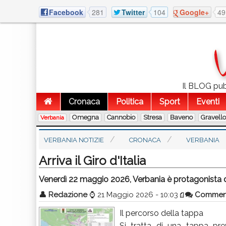
Facebook
281
Twitter
104
Google+
49
Il BLOG pubb
Cronaca
Politica
Sport
Eventi
Omegna
Cannobio
Stresa
Baveno
Gravell
Verbania
VERBANIA NOTIZIE
CRONACA
VERBANIA
Arriva il Giro d'Italia
Venerdì 22 maggio 2026, Verbania è protagonista del
👤
Redazione
⌚
21 Maggio 2026 - 10:03
Commen
Il percorso della tappa
Si tratta di una tappa pr