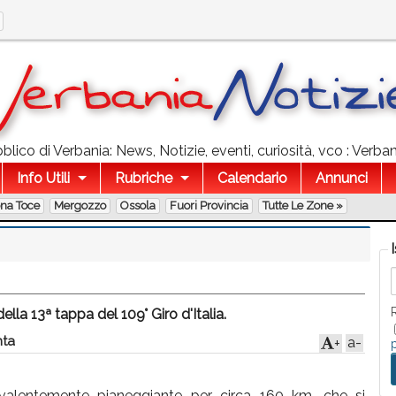
lico di Verbania: News, Notizie, eventi, curiosità, vco : Verba
Info Utili
Rubriche
Calendario
Annunci
ona Toce
Mergozzo
Ossola
Fuori Provincia
Tutte Le Zone »
la 13ª tappa del 109° Giro d'Italia.
ta
a-
+
evalentemente pianeggiante per circa 160 km, che si