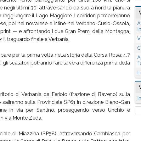
egli ultimi 30, attraversando da sud a nord la pianura
 raggiungere il Lago Maggiore. I corridori percorreranno
lese, poi nel novarese e infine nel Verbano-Cusio-Ossola,
A
I
sprint — e affrontando i due Gran Premi della Montagna,
V
r il traguardo finale a Verbania.
C
pare per la prima volta nella storia della Corsa Rosa: 4,7
A
gli scalatori potranno fare la vera differenza prima della
T
L
rritorio di Verbania da Feriolo (frazione di Baveno) sulla
I
saliranno sulla Provinciale SP61 in direzione Bieno–San
une in via per Santino, proseguendo verso Unchio e
 in via Monte Zeda.
ciale di Miazzina (SP58), attraversando Cambiasca per