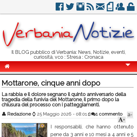
Il BLOG pubblico di Verbania: News, Notizie, eventi,
curiosità, vco : Stresa : Cronaca
Cronaca
Mottarone, cinque anni dopo
Politica
La rabbia e il dolore segnano il quinto anniversario della
tragedia della funivia del Mottarone, il primo dopo la
Sport
chiusura del processo con i patteggiamenti.
Eventi
👤
Redazione
⌚
25 Maggio 2026 - 08:01
1 commento
a-
+
Info Utili
I responsabili, che hanno ottenuto
Rubriche
pene da 3 anni e 10 mesi a 4 anni e 5