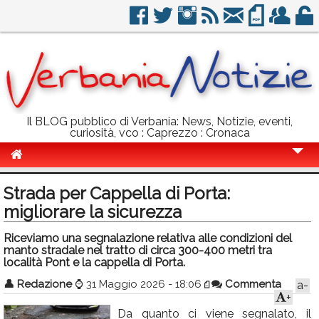
Il BLOG pubblico di Verbania: News, Notizie, eventi,
curiosità, vco : Caprezzo : Cronaca
Cronaca
Strada per Cappella di Porta:
Politica
migliorare la sicurezza
Sport
Riceviamo una segnalazione relativa alle condizioni del
manto stradale nel tratto di circa 300-400 metri tra
Eventi
località Pont e la cappella di Porta.
👤
Redazione
⌚
31 Maggio 2026 - 18:06
Commenta
a-
Info Utili
+
Rubriche
Da quanto ci viene segnalato, il