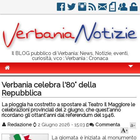
Il BLOG pubblico di Verbania: News, Notizie, eventi,
curiosità, vco : Verbania : Cronaca
Cronaca
Verbania celebra l'80° della
Politica
Repubblica
Sport
La pioggia ha costretto a spostare al Teatro Il Maggiore le
celebrazioni provinciali del 2 giugno, che quest'anno
Eventi
ricordano gli ottant'anni dal referendum del 1946.
👤
Redazione
⌚
2 Giugno 2026 - 15:03
Commenta
a-
Info Utili
+
Rubriche
La giornata è iniziata al monumento