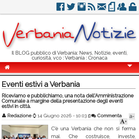
Il BLOG pubblico di Verbania: News, Notizie, eventi,
curiosità, vco : Verbania : Cronaca
Cronaca
Eventi estivi a Verbania
Politica
Riceviamo e pubblichiamo, una nota dell'Amministrazione
Comunale a margine della presentazione degli eventi
Sport
estivi in città.
Eventi
👤
Redazione
⌚
14 Giugno 2026 - 10:03
Commenta
a-
+
Info Utili
C'è una Verbania che non si ferma
Rubriche
mai. Che costruisce, investe,