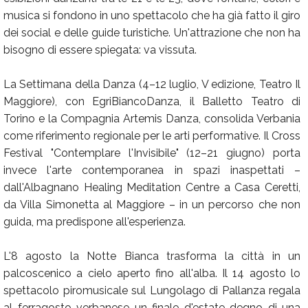
musica si fondono in uno spettacolo che ha già fatto il giro
dei social e delle guide turistiche. Un'attrazione che non ha
bisogno di essere spiegata: va vissuta.
La Settimana della Danza (4–12 luglio, V edizione, Teatro Il
Maggiore), con EgriBiancoDanza, il Balletto Teatro di
Torino e la Compagnia Artemis Danza, consolida Verbania
come riferimento regionale per le arti performative. Il Cross
Festival "Contemplare l'Invisibile" (12–21 giugno) porta
invece l'arte contemporanea in spazi inaspettati –
dall'Albagnano Healing Meditation Centre a Casa Ceretti,
da Villa Simonetta al Maggiore – in un percorso che non
guida, ma predispone all'esperienza.
L'8 agosto la Notte Bianca trasforma la città in un
palcoscenico a cielo aperto fino all'alba. Il 14 agosto lo
spettacolo piromusicale sul Lungolago di Pallanza regala
al ferragosto verbanese un finale d'estate degno di una