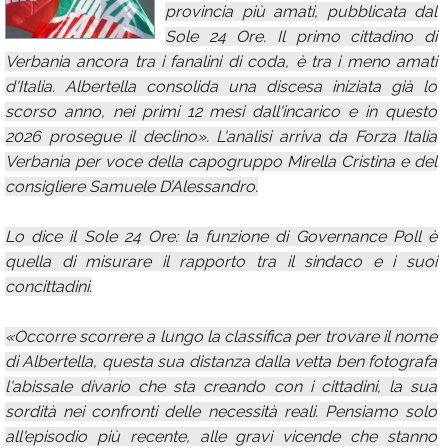
provincia più amati, pubblicata dal
Calendario
Sole 24 Ore. Il primo cittadino di
Verbania ancora tra i fanalini di coda, è tra i meno amati
Annunci
d'Italia. Albertella consolida una discesa iniziata già lo
scorso anno, nei primi 12 mesi dall'incarico e in questo
2026 prosegue il declino». L'analisi arriva da Forza Italia
Verbania per voce della capogruppo Mirella Cristina e del
consigliere Samuele D’Alessandro.
Lo dice il Sole 24 Ore: la funzione di Governance Poll è
quella di misurare il rapporto tra il sindaco e i suoi
concittadini.
«Occorre scorrere a lungo la classifica per trovare il nome
di Albertella, questa sua distanza dalla vetta ben fotografa
l'abissale divario che sta creando con i cittadini, la sua
sordità nei confronti delle necessità reali. Pensiamo solo
all'episodio più recente, alle gravi vicende che stanno