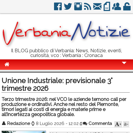
Il BLOG pubblico di Verbania: News, Notizie, eventi,
curiosità, vco : Verbania : Cronaca
Cronaca
Unione Industriale: previsionale 3°
Politica
trimestre 2026
Sport
Terzo trimestre 2026: nel VCO le aziende temono cali per
produzione e ordinativi. Anche nel resto del Piemonte,
Eventi
timori legati ai costi di energia e materie prime e
all’incertezza geopolitica globale.
Info Utili
👤
Redazione
⌚
8 Luglio 2026 - 12:02
Commenta
a-
+
Rubriche