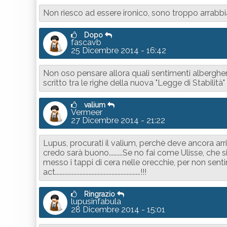
Non riesco ad essere ironico, sono troppo arrabbi
Dopo
fascavb
25 Dicembre 2014 - 16:42
Non oso pensare allora quali sentimenti alberghera
scritto tra le righe della nuova "Legge di Stabilit
valium
Vermeer
27 Dicembre 2014 - 21:22
Lupus, procurati il valium, perchè deve ancora arriv
credo sarà buono.........Se no fai come Ulisse, che 
messo i tappi di cera nelle orecchie, per non senti
act........................................................!!!
Ringrazio
lupusinfabula
28 Dicembre 2014 - 15:01