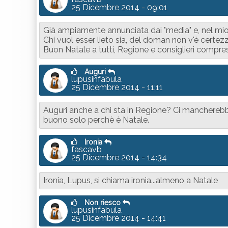
25 Dicembre 2014 - 09:01
Già ampiamente annunciata dai "media" e, nel mio 
Chi vuol esser lieto sia, del doman non v'è certez
Buon Natale a tutti, Regione e consiglieri compres
Auguri
lupusinfabula
25 Dicembre 2014 - 11:11
Auguri anche a chi sta in Regione? Ci mancherebbe,
buono solo perchè è Natale.
Ironia
fascavb
25 Dicembre 2014 - 14:34
Ironia, Lupus, si chiama ironia...almeno a Natale
Non riesco
lupusinfabula
25 Dicembre 2014 - 14:41