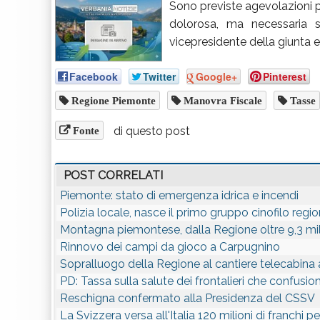
Sono previste agevolazioni pe
dolorosa, ma necessaria s
vicepresidente della giunta 
Facebook
Twitter
Google+
Pinterest
Regione Piemonte
Manovra Fiscale
Tasse
di questo post
Fonte
POST CORRELATI
Piemonte: stato di emergenza idrica e incendi
Polizia locale, nasce il primo gruppo cinofilo regi
Montagna piemontese, dalla Regione oltre 9,3 mil
Rinnovo dei campi da gioco a Carpugnino
Sopralluogo della Regione al cantiere telecabin
PD: Tassa sulla salute dei frontalieri che confusio
Reschigna confermato alla Presidenza del CSSV
La Svizzera versa all'Italia 120 milioni di franchi per