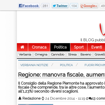
Facebook
281
Twitter
104
Google+
49
Il BLOG pubblic
Cronaca
Politica
Sport
Eventi
Verbania
Omegna
Cannobio
Stresa
Baveno
Gravel
VERBANIA NOTIZIE
POLITICA
FUORI PROVI
Regione: manovra fiscale, aumenta
Il Consiglio della Regione Piemonte ha approvato ie
fiscale che comprende, tra le altre cose, l'aumento 
all'1,23%) secondo diversi scaglioni.
👤
Redazione
⌚
24 Dicembre 2014 - 11:19
13 com