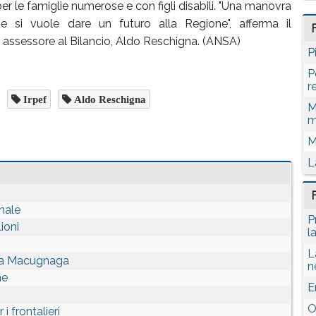
r le famiglie numerose e con figli disabili. "Una manovra
e si vuole dare un futuro alla Regione", afferma il
e assessore al Bilancio, Aldo Reschigna. (ANSA)
P
P
r
Irpef
Aldo Reschigna
M
m
M
L
onale
P
ioni
l
L
a a Macugnaga
n
ne
E
O
 i frontalieri