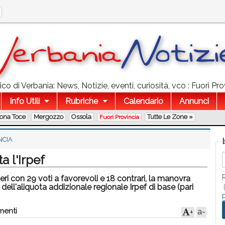
o di Verbania: News, Notizie, eventi, curiosità, vco : Fuori Prov
Info Utili
Rubriche
Calendario
Annunci
lona Toce
Mergozzo
Ossola
Tutte Le Zone »
Fuori Provincia
NCIA
 l'Irpef
ri con 29 voti a favorevoli e 18 contrari, la manovra
dell'aliquota addizionale regionale Irpef di base (pari
menti
a-
+