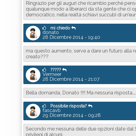
Ringrazio per gli auguri che ricambio perchè pen
qualunque modo a liberarci da sta gente che ci o
democratico, nella realtà schiavi succubi di un'euro
mi chiedo
donato
28 Dicembre 2014 - 19:40
ma questo aumento, serve a dare un futuro alla re
creato???
?????
Vermeer
28 Dicembre 2014 - 21:07
Bella domanda, Donato !!!! Ma nessuna risposta..............
Possibile risposta?
fascavb
29 Dicembre 2014 - 09:28
Secondo me nessuna delle due opzioni date dal S
privilegi di alcuni.