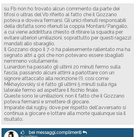
su Fb non ho trovato alcun commento da parte dei
tifosi o ultras del Vb riferito al fatto che il Gozzano
poteva e doveva fermarsi. Gli unici ritenuti responsabili
della disfatta sono ritenuti la coppia Montani/Pangallo,
a cui viene addirittura chiesto di ritirare la squadra per
evitare ulteriori umiliazioni, soprattutto per questi ragazzi
mandati allo sbaraglio.
Il Gozzano dopo il 7-0 ha palesemente rallentato ma ha
segnato altri 4 gol che non potevano essere sbagliati
nemmeno volutamente.
Lunardon ha passato gli ultimi 20 minuti fermo sulla
fascia, passando alcuni attimi a parlottare con un
signore attaccato alla recinzione (!), così come
Mikhaylovskiy si è fatto gli ultimi 5 minuti sulla riga
laterale fermo ad aspettare il fischio finale.
Queste sono le umiliazioni, non il fatto che il Gozzano
poteva fermarsi e smettere di giocare.
Imparate dal rugby, dove per rispetto dell'avversario si
continua a giocare e lottare alla morte qualunque sia il
risultato.
bei messaggi,complimenti
paolino