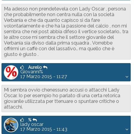
Ma adesso non prendetevela con Lady Oscar , persona
che probabilmente non centra nulla con la società
Verbania e che da quanto capisco si da fare
volontariamente e che ha la passione del calcio , non mi
sembra che nei post abbia difeso il vertice societario.. tra
le altre cose mi sembra che il settore giovanile del
Verbania sia diviso dalla prima squadra . Vorrebbe
offrirmi un caffè con del lassativo.. ma quello che è
giusto è giusto .
Aurelio
Giovanni%
17 Marzo 2015 - 11:27
Mi sembra ovvio chenessuno accusi o attacchi Lady
Oscar. Io per esempio ho parlato di una certa retorica
giovanile utilizzata per ttenuare o spuntare critiche o
attacchi.
%
lady oscar
17 Marzo 2015 - 11:43