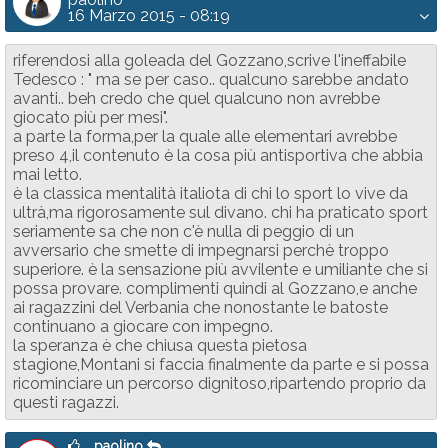
16 Marzo 2015 - 08:19
riferendosi alla goleada del Gozzano,scrive l'ineffabile
Tedesco : " ma se per caso.. qualcuno sarebbe andato
avanti.. beh credo che quel qualcuno non avrebbe
giocato più per mesi".
a parte la forma,per la quale alle elementari avrebbe
preso 4,il contenuto è la cosa più antisportiva che abbia
mai letto.
è la classica mentalità italiota di chi lo sport lo vive da
ultrà,ma rigorosamente sul divano. chi ha praticato sport
seriamente sa che non c'è nulla di peggio di un
avversario che smette di impegnarsi perchè troppo
superiore. è la sensazione più avvilente e umiliante che si
possa provare. complimenti quindi al Gozzano,e anche
ai ragazzini del Verbania che nonostante le batoste
continuano a giocare con impegno.
la speranza è che chiusa questa pietosa
stagione,Montani si faccia finalmente da parte e si possa
ricominciare un percorso dignitoso,ripartendo proprio da
questi ragazzi.
paolino