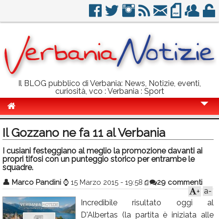
Il BLOG pubblico di Verbania: News, Notizie, eventi,
curiosità, vco : Verbania : Sport
Cronaca
Il Gozzano ne fa 11 al Verbania
Politica
I cusiani festeggiano al meglio la promozione davanti ai
propri tifosi con un punteggio storico per entrambe le
Sport
squadre.
Eventi
👤
Marco Pandini
⌚
15 Marzo 2015 - 19:58
29 commenti
a-
+
Info Utili
Incredibile risultato oggi al
Rubriche
D'Albertas (la partita è iniziata alle