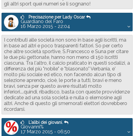
gli altri sport quei numeri se li sognano!
Precisazione per Lady Oscar
Guardiano del Faro
16 Marzo 2015 - 22:04
I contributi alle società non sono in base agli iscritti, ma
in base ad altri e poco trasparenti fattori. So per certo
che altre società sportive, S.Francesco e Suna per citare
le due più gettonate, hanno non meno di 150 iscritti
ciascuna. Tra l'altro, il calcio praticato in questi sodalizi, a
differenza del più "nobile" e "blasonato" Verbania, e'
molto più sociale ed etico, non facendo alcun tipo di
selezione aprendo, cioè, le porte a tutti, bravi e meno
bravi, senza per questo avere risultati molto
inferiori....quindi, ribadisco, basta con queste provvidenze
dedicate ad una sola società e nulla o elemosine agli
altri. Anche di questo gli smemorati elettori dovrebbero
ricordarsi.
L'alibi dei giovani.
Giovanni%
17 Marzo 2015 - 06:50