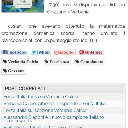
17:30) dove si disputava la sfida tra
Calendario
Gozzano e Verbania.
Annunci
I cusiani, che avevano ottenuto la matematica
promozione domenica scorsa, hanno umiliato i
biancocerchiati con un punteggio storico: 11-1.
Facebook
Twitter
Google+
Pinterest
Verbania Calcio
Eccellenza
Campionato
Gozzano
POST CORRELATI
Forza Italia torna su Verbania Calcio
Verbania Calcio: Albertella risponde a Forza Italia
Forza Italia su iscrizione Verbania Calcio
Alessandro Ciaponi è il nuovo campione italiano
Timbersports
Riunione sul futuro del calcio cittadino