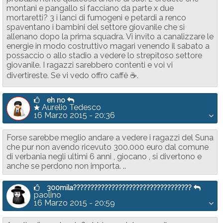
montani e pangallo si facciano da parte x due
mortaretti? 3 i lanci di fumogeni e petardi a renco
spaventano i bambini del settore giovanile che si
allenano dopo la prima squadra. Vi invito a canalizzare le
energie in modo costruttivo magari venendo il sabato a
possaccio o allo stadio a vedere lo strepitoso settore
giovanile. I ragazzi sarebbero contenti e voi vi
divertireste. Se vi vedo offro caffè ☕.
eh no
Aurelio Tedesco
16 Marzo 2015 - 20:36
Forse sarebbe meglio andare a vedere i ragazzi del Suna
che pur non avendo ricevuto 300.000 euro dal comune
di verbania negli ultimi 6 anni , giocano , si divertono e
anche se perdono non importa. ..
300mila??????????????????????????????????
paolino
16 Marzo 2015 - 20:59