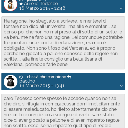
Aurelio Tedesco
16 Marzo 2015 - 12:48
Ha ragione.. ho sbagliato a scrivere.. e meriterei di
tornare non dico all università , ma alle elementari .. se
penso poi che non ho mai preso al di sotto di un sette.. e
va beh.. me ne farò una ragione. Lei comunque potrebbe
frequentare una scuola di educazione , ma non è
obbligato. Non sono tifoso del Verbania.. ed è proprio
perché ho giocato a pallone conosco delle regole non
scritte..... alla fine le consiglio una bella tisana di
valeriana.. potrebbe farle bene
chissà che campione
paolino
16 Marzo 2015 - 13:41
caro Tedesco,come spesso le accade quando non sa
che dire, si rifugia in corner,accusandomi implicitamente
di essere maleducato. ho riletto attentamente ciò che
ho scritto,e non riesco a scorgere dove lo sarei stato.
dice di aver giocato a pallone e di aver imparato regole
non scritte. ecco ,se ha imparato quel tipo di regole