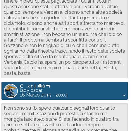
tenere in piedi questa pagliacciata? Quanti soldi in
questi anni sono stati buttati via per il Verbania Calcio,
quando, sempre a Verbania, ci sono anche altre società
calcistiche che non godono di tanta generosità e,
diciamolo, ci sono anche altri sport altrettanto meritevoli
di contributi comunali che però, non avendo amici in
amministrazione , non beccano un euro. Ma che lo dico
a fare? Il problema sembra la sconfitta contro il
Gozzano e non le migliaia di euro che il comune butta
ogni anno dalla finestra trascurando il resto delle società
sportive della città o la montagna di debiti che il
Verbania Calcio ha sparsi un po' dappertutto ( ristoranti,
stipendi, alberghi e chi più ne ha più ne metta). Basta,
basta, basta.
x gli ultrà
lady oscar
16 Marzo 2015 - 20:03
Non sono su fb, spero qualcuno segnali loro quanto
segue: 1 manifestazioni di protesta ci stanno ma
moriggia lasciatelo stare. Si sta facendo in quattro tra
prima e settore giovanile mettendoci tempo e
probabilmente qualcosa anche di suo. 2 credete che