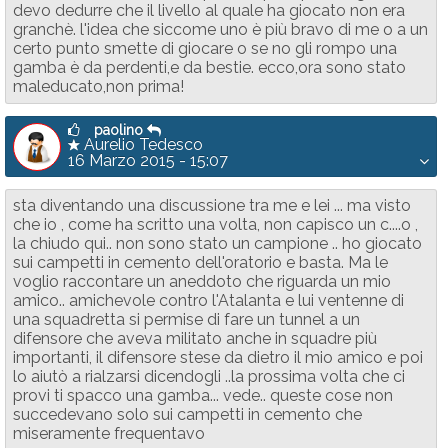
devo dedurre che il livello al quale ha giocato non era
granchè. l'idea che siccome uno è più bravo di me o a un
certo punto smette di giocare o se no gli rompo una
gamba è da perdenti,e da bestie. ecco,ora sono stato
maleducato,non prima!
paolino
Aurelio Tedesco
16 Marzo 2015 - 15:07
sta diventando una discussione tra me e lei ... ma visto
che io , come ha scritto una volta, non capisco un c....o ,
la chiudo qui.. non sono stato un campione .. ho giocato
sui campetti in cemento dell'oratorio e basta. Ma le
voglio raccontare un aneddoto che riguarda un mio
amico.. amichevole contro l'Atalanta e lui ventenne di
una squadretta si permise di fare un tunnel a un
difensore che aveva militato anche in squadre più
importanti, il difensore stese da dietro il mio amico e poi
lo aiutò a rialzarsi dicendogli ..la prossima volta che ci
provi ti spacco una gamba... vede.. queste cose non
succedevano solo sui campetti in cemento che
miseramente frequentavo