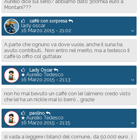
Aurelio dice sul serio? abbiamo dato 300mila euro a
Montani???
caffè con sorpresa
lady oscar
16 Marzo 2015 - 21:02
A parte che ognuno va dove vuole, anche il suna ha
avuto contributi... Non entro nel merito, ma a tedesco il
caffè lo offro col guttalax
Lady Oscar
Aurelio Tedesco
16 Marzo 2015 - 21:13
non ho mai bevuto un caffè con lei (almeno credo visto
che lei ha un nick)e mai lo berrò .. grazie
paolino
Aurelio Tedesco
16 Marzo 2015 - 21:15
si vada a leggere i bilanci del comune.. da 50.000 euro , i