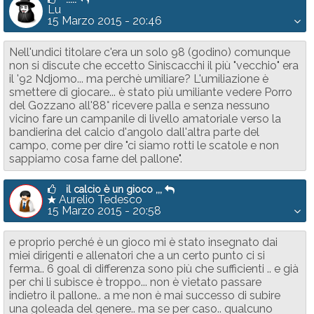
Lu
15 Marzo 2015 - 20:46
Nell'undici titolare c'era un solo 98 (godino) comunque
non si discute che eccetto Siniscacchi il più "vecchio" era
il '92 Ndjomo... ma perchè umiliare? L'umiliazione è
smettere di giocare... è stato più umiliante vedere Porro
del Gozzano all'88° ricevere palla e senza nessuno
vicino fare un campanile di livello amatoriale verso la
bandierina del calcio d'angolo dall'altra parte del
campo, come per dire "ci siamo rotti le scatole e non
sappiamo cosa farne del pallone".
il calcio è un gioco ,,,
Aurelio Tedesco
15 Marzo 2015 - 20:58
e proprio perché è un gioco mi è stato insegnato dai
miei dirigenti e allenatori che a un certo punto ci si
ferma.. 6 goal di differenza sono più che sufficienti .. e già
per chi li subisce è troppo... non è vietato passare
indietro il pallone.. a me non è mai successo di subire
una goleada del genere.. ma se per caso.. qualcuno