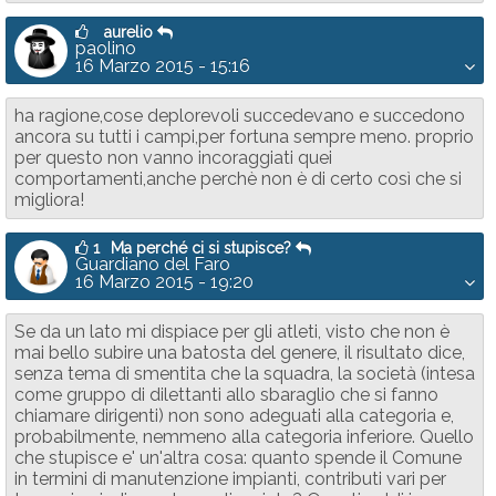
aurelio
paolino
16 Marzo 2015 - 15:16
ha ragione,cose deplorevoli succedevano e succedono
ancora su tutti i campi,per fortuna sempre meno. proprio
per questo non vanno incoraggiati quei
comportamenti,anche perchè non è di certo così che si
migliora!
1
Ma perché ci si stupisce?
Guardiano del Faro
16 Marzo 2015 - 19:20
Se da un lato mi dispiace per gli atleti, visto che non è
mai bello subire una batosta del genere, il risultato dice,
senza tema di smentita che la squadra, la società (intesa
come gruppo di dilettanti allo sbaraglio che si fanno
chiamare dirigenti) non sono adeguati alla categoria e,
probabilmente, nemmeno alla categoria inferiore. Quello
che stupisce e' un'altra cosa: quanto spende il Comune
in termini di manutenzione impianti, contributi vari per