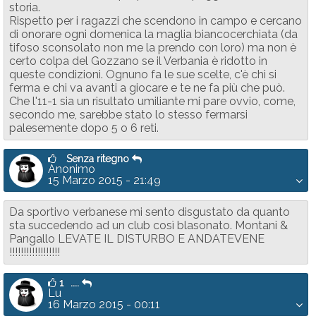
storia.
Rispetto per i ragazzi che scendono in campo e cercano
di onorare ogni domenica la maglia biancocerchiata (da
tifoso sconsolato non me la prendo con loro) ma non è
certo colpa del Gozzano se il Verbania è ridotto in
queste condizioni. Ognuno fa le sue scelte, c'è chi si
ferma e chi va avanti a giocare e te ne fa più che può.
Che l'11-1 sia un risultato umiliante mi pare ovvio, come,
secondo me, sarebbe stato lo stesso fermarsi
palesemente dopo 5 o 6 reti.
Senza ritegno
Anonimo
15 Marzo 2015 - 21:49
Da sportivo verbanese mi sento disgustato da quanto
sta succedendo ad un club così blasonato. Montani &
Pangallo LEVATE IL DISTURBO E ANDATEVENE
!!!!!!!!!!!!!!!!!!
1
....
Lu
16 Marzo 2015 - 00:11