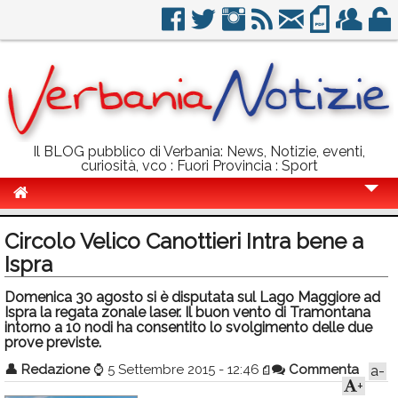
Il BLOG pubblico di Verbania: News, Notizie, eventi,
curiosità, vco : Fuori Provincia : Sport
Cronaca
Circolo Velico Canottieri Intra bene a
Politica
Ispra
Sport
Domenica 30 agosto si è disputata sul Lago Maggiore ad
Ispra la regata zonale laser. Il buon vento di Tramontana
Eventi
intorno a 10 nodi ha consentito lo svolgimento delle due
prove previste.
Info Utili
👤
Redazione
⌚
5 Settembre 2015 - 12:46
Commenta
a-
+
Rubriche