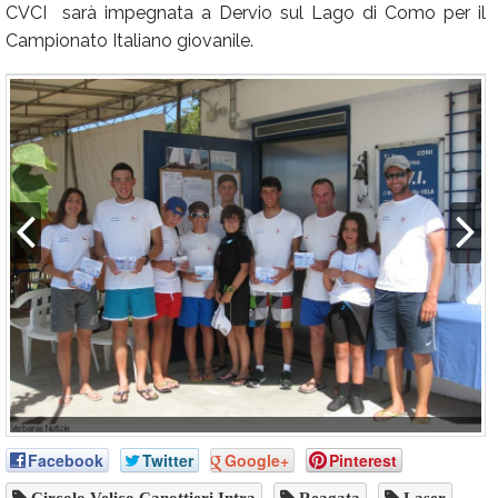
CVCI sarà impegnata a Dervio sul Lago di Como per il
Campionato Italiano giovanile.
Facebook
Twitter
Google+
Pinterest
Circolo Velico Canottieri Intra
Reagata
Laser