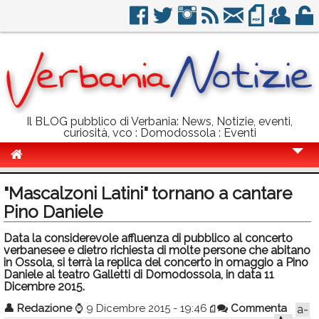
Il BLOG pubblico di Verbania: News, Notizie, eventi,
curiosità, vco : Domodossola : Eventi
Cronaca
"Mascalzoni Latini" tornano a cantare
Politica
Pino Daniele
Sport
Data la considerevole affluenza di pubblico al concerto
verbanesee e dietro richiesta di molte persone che abitano
Eventi
in Ossola, si terrà la replica del concerto in omaggio a Pino
Daniele al teatro Galletti di Domodossola, in data 11
Dicembre 2015.
Info Utili
👤
Redazione
⌚
9 Dicembre 2015 - 19:46
Commenta
a-
Rubriche